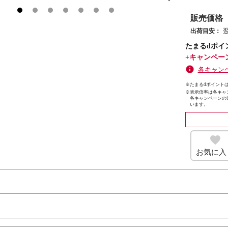
販売価格
出荷目安：
たまるdポイ
+キャンペー
各キャン
※たまるdポイントは
※
表示倍率は各キャ
各キャンペーンの
います。
お気に入