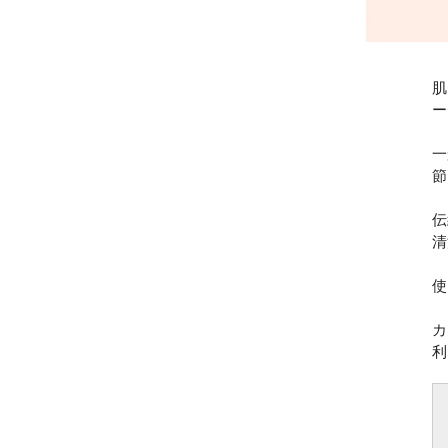
肌
ー
一
節
伝
清
使
カ
利