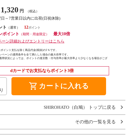
1,320
円
（税込）
翌日～7営業日以内に出荷(日祝休除)
ント
12
（通常）
ンポイント
最大10倍
（期間・用途限定）
ペーン詳細およびエントリーはこちら
ポイント支払を除く商品代金(税抜)の1％です。
ンペーンの適用条件を全て満たした場合の最大倍率です。
適用状況によっては、ポイントの進呈数・付与倍率が最大倍率より少なくなる場合がござ
dカードでお支払ならポイント3倍
shopping_cart
カートに入れる
り
SHIROHATO（白鳩） トップに戻る
その他の一覧を見る