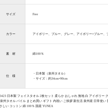
サイズ
Free
カラー
アイボリー、ブルー、グレー、アイボリー×ブルー、
素 材
綿100％
・日本製（泉州タオル）
仕 様
・サイズ：約34cm×90cm
60423 日本製 フェイスタオル 2枚セット 柔らか おしゃれ 無地 白 アイボリ
 泉州タオル パイル まとめ買い ギフト 内祝い ご挨拶 新生活 泉州産 日常使い 
さしい コットン 綿 100％ 国産 YUNEA