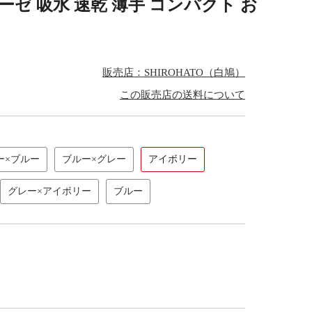
ーゼ 吸水 速乾 薄手 コンパクト お
販売店：SHIROHATO（白鳩）
この販売店の送料について
ー×ブルー
ブルー×グレー
アイボリー
グレー×アイボリー
ブルー