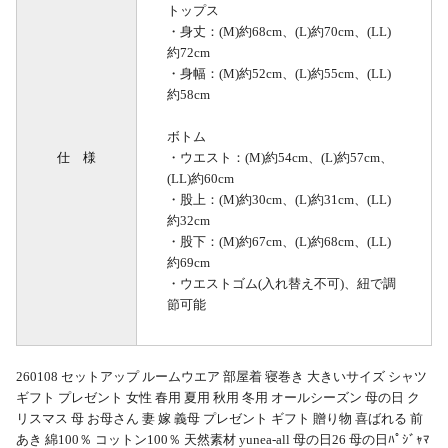
トップス
・身丈：(M)約68cm、(L)約70cm、(LL)
約72cm
・身幅：(M)約52cm、(L)約55cm、(LL)
約58cm
ボトム
仕 様
・ウエスト：(M)約54cm、(L)約57cm、
(LL)約60cm
・股上：(M)約30cm、(L)約31cm、(LL)
約32cm
・股下：(M)約67cm、(L)約68cm、(LL)
約69cm
・ウエストゴム(入れ替え不可)、紐で調
節可能
260108 セットアップ ルームウエア 部屋着 寝巻き 大きいサイズ シャツ
ギフト プレゼント 女性 春用 夏用 秋用 冬用 オールシーズン 母の日 ク
リスマス 母 お母さん 妻 嫁 義母 プレゼント ギフト 贈り物 喜ばれる 前
あき 綿100％ コットン100％ 天然素材 yunea-all 母の日26 母の日ﾊﾟｼﾞｬﾏ