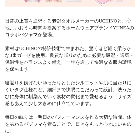
日常の上質を追求する老舗タオルメーカーのUCHINOと、心
地よいおうち時間を提案するホームウェアブランドYUNEAの
コラボパジャマが登場。
素材はUCHINOの特許技術で生まれた、驚くほど軽く柔らか
な3重ガーゼを使用。良質な眠りのために必要な吸湿・通気・
保温性をバランスよく備え、一年を通して快適な衣服内環境
を保ちます。
寝返りを妨げないゆったりとしたシルエットや肌に当たりに
くいタグ仕様など、細部まで快眠にこだわって設計。洗うた
びに身体に馴染んでいく素材の変化まで愛せるよう、サイズ
感もあえて少し大きめに仕立てています。
毎日の眠りは、明日のパフォーマンスを作る大切な時間。体
を労わるパジャマを着ることで、日々をもっと心地よいもの
に。