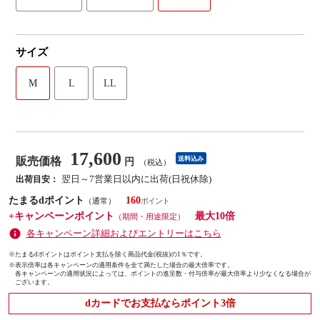
サイズ
M
L
LL
17,600
販売価格
送料込み
円
（税込）
翌日～7営業日以内に出荷(日祝休除)
出荷目安：
たまるdポイント
160
（通常）
+キャンペーンポイント
最大10倍
（期間・用途限定）
各キャンペーン詳細およびエントリーはこちら
※たまるdポイントはポイント支払を除く商品代金(税抜)の1％です。
※
表示倍率は各キャンペーンの適用条件を全て満たした場合の最大倍率です。
各キャンペーンの適用状況によっては、ポイントの進呈数・付与倍率が最大倍率より少なくなる場合が
ございます。
dカードでお支払ならポイント3倍