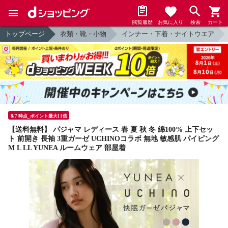
閲覧履歴
お気に入り
検索
カート
トップページ
衣類・靴・小物
インナー・下着・ナイトウエア
8/7 時点_ポイント最大11倍
【送料無料】 パジャマ レディース 春 夏 秋 冬 綿100% 上下セッ
ト 前開き 長袖 3重ガーゼ UCHINOコラボ 無地 敏感肌 パイピング
M L LL YUNEA ルームウェア 部屋着