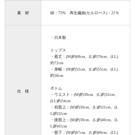
素 材
綿：75% 再生繊維(セルロース)：25％
・日本製
トップス
・着丈：(M)約68cm、(L)約70cm、(LL)
約72cm
・身幅：(M)約52cm、(L)約55cm、(LL)
約58cm
ボトム
仕 様
・ウエスト：(M)約30cm、(L)約32cm、
(LL)約34cm
・前股上：(M)約30cm、(L)約31cm、(L
L)約32cm
・後股上：(M)約39cm、(L)約40cm、(L
L)約41cm
・股下：(M)約67cm、(L)約68cm、(LL)