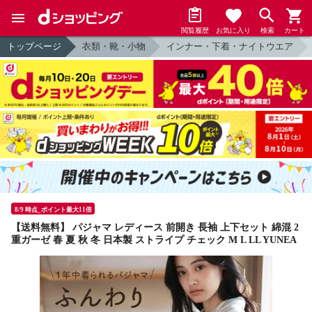
閲覧履歴
お気に入り
検索
カート
トップページ
衣類・靴・小物
インナー・下着・ナイトウエア
8/9 時点_ポイント最大11倍
【送料無料】 パジャマ レディース 前開き 長袖 上下セット 綿混 2
重ガーゼ 春 夏 秋 冬 日本製 ストライプ チェック M L LL YUNEA