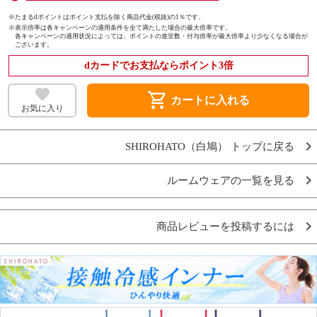
※たまるdポイントはポイント支払を除く商品代金(税抜)の1％です。
※
表示倍率は各キャンペーンの適用条件を全て満たした場合の最大倍率です。
各キャンペーンの適用状況によっては、ポイントの進呈数・付与倍率が最大倍率より少なくなる場合が
ございます。
dカードでお支払ならポイント3倍
shopping_cart
カートに入れる
お気に入り
SHIROHATO（白鳩） トップに戻る
ルームウェアの一覧を見る
商品レビューを投稿するには