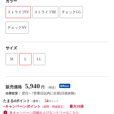
カラー
ストライプIV
ストライプBE
チェックGG
チェックNV
サイズ
M
L
LL
5,940
販売価格
送料込み
円
（税込）
翌日～7営業日以内に出荷(日祝休除)
出荷目安：
たまるdポイント
54
（通常）
+キャンペーンポイント
最大10倍
（期間・用途限定）
各キャンペーン詳細およびエントリーはこちら