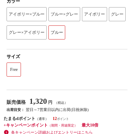
カラー
アイボリー×ブルー
ブルー×グレー
アイボリー
グレー
グレー×アイボリー
ブルー
サイズ
Free
1,320
販売価格
円
（税込）
翌日～7営業日以内に出荷(日祝休除)
出荷目安：
たまるdポイント
12
（通常）
+キャンペーンポイント
最大10倍
（期間・用途限定）
各キャンペーン詳細およびエントリーはこちら