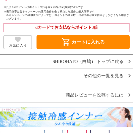
※たまるdポイントはポイント支払を除く商品代金(税抜)の1％です。
※
表示倍率は各キャンペーンの適用条件を全て満たした場合の最大倍率です。
各キャンペーンの適用状況によっては、ポイントの進呈数・付与倍率が最大倍率より少なくなる場合が
ございます。
dカードでお支払ならポイント3倍
shopping_cart
カートに入れる
お気に入り
SHIROHATO（白鳩） トップに戻る
その他の一覧を見る
商品レビューを投稿するには