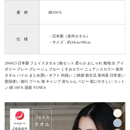
素 材
綿100％
・日本製（泉州タオル）
仕 様
・サイズ：約34cm×90cm
260423 日本製 フェイスタオル 2枚セット 柔らか おしゃれ 無地 白 アイ
ボリー グレー グレージュ ブルー くすみカラー ニュアンスカラー 泉州
タオル パイル まとめ買い ギフト 内祝い ご挨拶 新生活 泉州産 日常使い
普段使い 旅行 プール 海 キャンプ 赤ちゃん ベビー 肌にやさしい コット
ン 綿 100％ 国産 YUNEA