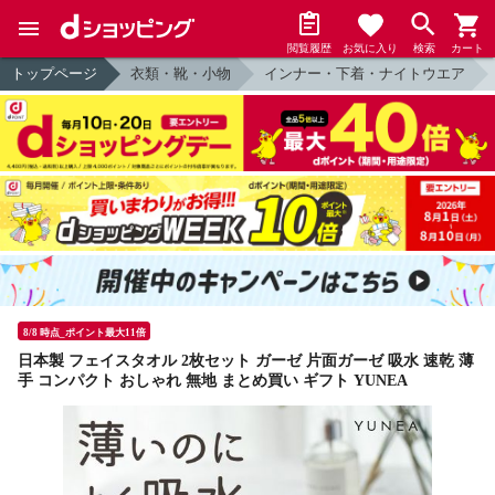
閲覧履歴
お気に入り
検索
カート
トップページ
衣類・靴・小物
インナー・下着・ナイトウエア
8/8 時点_ポイント最大11倍
日本製 フェイスタオル 2枚セット ガーゼ 片面ガーゼ 吸水 速乾 薄
手 コンパクト おしゃれ 無地 まとめ買い ギフト YUNEA