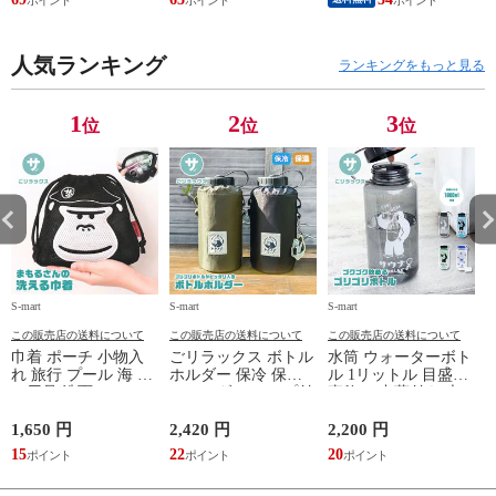
THRASHER r1929
ルシューズ 外反母趾
タックベース KF100
1
歩きやすい シニア
ミセス ファッション
人気ランキング
50代 60代 母の日 ギ
ランキングをもっと見る
フト プレゼント グ
レー ベージュ
TOPAZ 1410
1
2
3
位
位
位
S-mart
S-mart
S-mart
S-
この販売店の送料について
この販売店の送料について
この販売店の送料について
巾着 ポーチ 小物入
ごリラックス ボトル
水筒 ウォーターボト
れ 旅行 プール 海 バ
ホルダー 保冷 保温
ル 1リットル 目盛り
ス用品 洗面セット
ショルダー ループ付
直飲み 中蓋付き 大
洗える ゴリラ 銭湯
き 軽量グッズ 水分
容量 かわいい 軽い
サウナ ごリラックス
補給 マイボトル サ
マイボトル 動物 ア
1,650 円
2,420 円
2,200 円
1
まもるさんの洗える
ウナ 温泉 水筒 カバ
ニマル ゴリラ ごリ
15
22
20
9
巾着 ブラック 黒
ー トトノイモード
ラックス ゴリゴリボ
ォ
ゴリゴリ GORELAX
トル