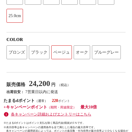
25.0cm
COLOR
ブロンズ
ブラック
ベージュ
オーク
ブルーグレー
24,200
販売価格
円
（税込）
7営業日以内に発送
出荷目安：
たまるdポイント
220
（通常）
+キャンペーンポイント
最大10倍
（期間・用途限定）
各キャンペーン詳細およびエントリーはこちら
※たまるdポイントはポイント支払を除く商品代金(税抜)の1％です。
※
表示倍率は各キャンペーンの適用条件を全て満たした場合の最大倍率です。
各キャンペーンの適用状況によっては、ポイントの進呈数・付与倍率が最大倍率より少なくなる場合が