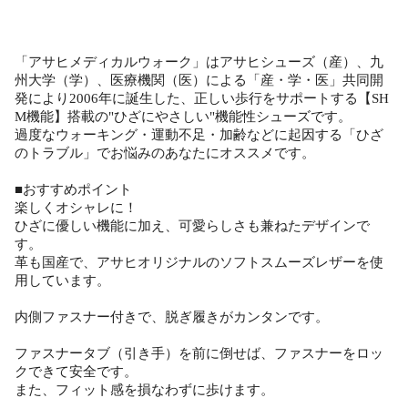
「アサヒメディカルウォーク」はアサヒシューズ（産）、九
州大学（学）、医療機関（医）による「産・学・医」共同開
発により2006年に誕生した、正しい歩行をサポートする【SH
M機能】搭載の"ひざにやさしい"機能性シューズです。
過度なウォーキング・運動不足・加齢などに起因する「ひざ
のトラブル」でお悩みのあなたにオススメです。
■おすすめポイント
楽しくオシャレに！
ひざに優しい機能に加え、可愛らしさも兼ねたデザインで
す。
革も国産で、アサヒオリジナルのソフトスムーズレザーを使
用しています。
内側ファスナー付きで、脱ぎ履きがカンタンです。
ファスナータブ（引き手）を前に倒せば、ファスナーをロッ
クできて安全です。
また、フィット感を損なわずに歩けます。