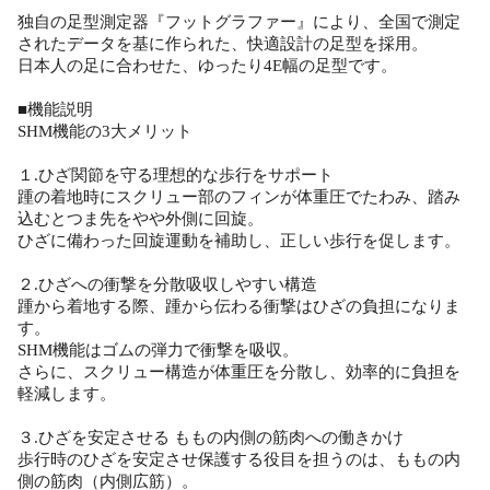
独自の足型測定器『フットグラファー』により、全国で測定
されたデータを基に作られた、快適設計の足型を採用。
日本人の足に合わせた、ゆったり4E幅の足型です。
■機能説明
SHM機能の3大メリット
１.ひざ関節を守る理想的な歩行をサポート
踵の着地時にスクリュー部のフィンが体重圧でたわみ、踏み
込むとつま先をやや外側に回旋。
ひざに備わった回旋運動を補助し、正しい歩行を促します。
２.ひざへの衝撃を分散吸収しやすい構造
踵から着地する際、踵から伝わる衝撃はひざの負担になりま
す。
SHM機能はゴムの弾力で衝撃を吸収。
さらに、スクリュー構造が体重圧を分散し、効率的に負担を
軽減します。
３.ひざを安定させる ももの内側の筋肉への働きかけ
歩行時のひざを安定させ保護する役目を担うのは、ももの内
側の筋肉（内側広筋）。