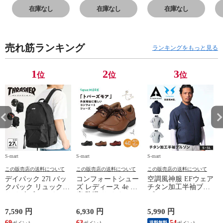
4E 本革 レザー
4E 本革 レザー
4E 本革 レザー
4
在庫なし
在庫なし
在庫なし
アウトドア 黒 ブ
アウトドア 黒 ブ
アウトドア 黒 ブ
ア
ラック 紫 L023
ラック 紫 L023
ラック 紫 L023
ラ
売れ筋ランキング
ランキングをもっと見る
1
2
3
位
位
位
S-mart
S-mart
S-mart
S-
この販売店の送料について
この販売店の送料について
この販売店の送料について
デイパック 27l バッ
コンフォートシュー
空調風神服 EFウェア
クパック リュック
ズ レディース 4e 幅
チタン加工半袖ブル
サイズ ブランド ロ
広 防滑 サイドファ
ゾン ベスト ファン
ゴ プリント かばん
スナー ウォーキング
対応 半袖 ブルゾン
鞄 機内持ち込み 夏
シューズ 黒 トパー
ジャケット 遮熱 作
ド
7,590 円
6,930 円
5,990 円
5
スラッシャー
ズ モア 靴 カジュア
業服 作業着 上着 ア
69
63
54
4
送料無料