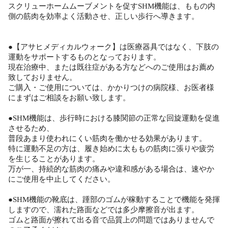
スクリューホームムーブメントを促すSHM機能は、ももの内
側の筋肉を効率よく活動させ、正しい歩行へ導きます。
●【アサヒメディカルウォーク】は医療器具ではなく、下肢の
運動をサポートするものとなっております。
現在治療中、または既往症がある方などへのご使用はお薦め
致しておりません。
ご購入・ご使用については、かかりつけの病院様、お医者様
にまずはご相談をお願い致します。
●SHM機能は、歩行時における膝関節の正常な回旋運動を促進
させるため、
普段あまり使われにくい筋肉を働かせる効果があります。
特に運動不足の方は、履き始めに太ももの筋肉に張りや疲労
を生じることがあります。
万が一、持続的な筋肉の痛みや違和感がある場合は、速やか
にご使用を中止してください。
●SHM機能の靴底は、踵部のゴムが稼動することで機能を発揮
しますので、濡れた路面などでは多少摩擦音が出ます。
ゴムと路面が擦れて出る音で品質上の問題ではありませんで