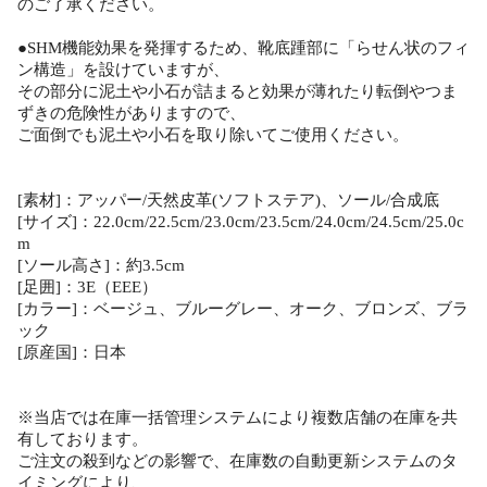
のご了承ください。
●SHM機能効果を発揮するため、靴底踵部に「らせん状のフィ
ン構造」を設けていますが、
その部分に泥土や小石が詰まると効果が薄れたり転倒やつま
ずきの危険性がありますので、
ご面倒でも泥土や小石を取り除いてご使用ください。
[素材]：アッパー/天然皮革(ソフトステア)、ソール/合成底
[サイズ]：22.0cm/22.5cm/23.0cm/23.5cm/24.0cm/24.5cm/25.0c
m
[ソール高さ]：約3.5cm
[足囲]：3E（EEE）
[カラー]：ベージュ、ブルーグレー、オーク、ブロンズ、ブラ
ック
[原産国]：日本
※当店では在庫一括管理システムにより複数店舗の在庫を共
有しております。
ご注文の殺到などの影響で、在庫数の自動更新システムのタ
イミングにより、