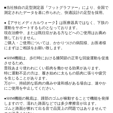
■当社独自の足型測定器『フットグラファー』により、全国で
測定されたデータを基に作られた、快適設計の足型を採用。
●【アサヒメディカルウォーク】は医療器具ではなく、下肢の
運動をサポートするものとなっております。
現在治療中、または既往症がある方などへのご使用はお薦め
致しておりません。
ご購入・ご使用については、かかりつけの病院様、お医者様
にまずはご相談をお願い致します。
●SHM機能は、歩行時における膝関節の正常な回旋運動を促進
させるため、
普段あまり使われにくい筋肉を働かせる効果があります。
特に運動不足の方は、履き始めに太ももの筋肉に張りや疲労
を生じることがあります。
万が一、持続的な筋肉の痛みや違和感がある場合は、速やか
にご使用を中止してください。
●SHM機能の靴底は、踵部のゴムが稼動することで機能を発揮
しますので、濡れた路面などでは多少摩擦音が出ます。
ゴムと路面が擦れて出る音で品質上の問題ではありませんで