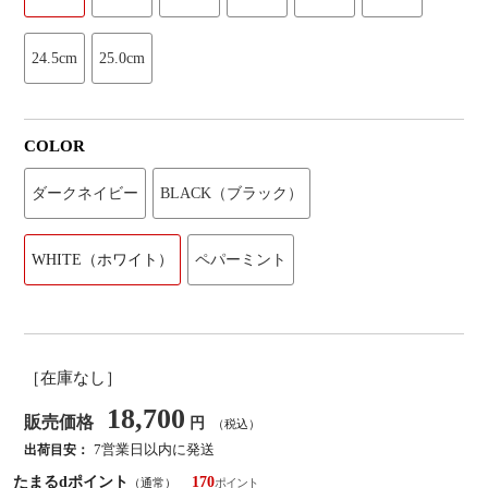
24.5cm
25.0cm
COLOR
ダークネイビー
BLACK（ブラック）
WHITE（ホワイト）
ペパーミント
［在庫なし］
18,700
販売価格
円
（税込）
7営業日以内に発送
出荷目安：
たまるdポイント
170
（通常）