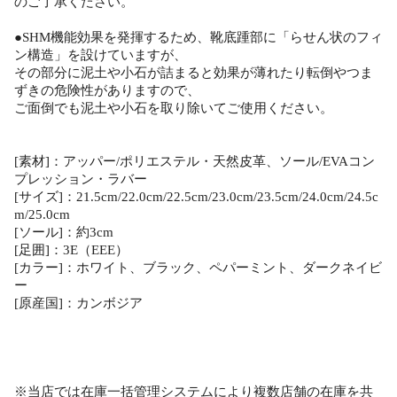
のご了承ください。
●SHM機能効果を発揮するため、靴底踵部に「らせん状のフィ
ン構造」を設けていますが、
その部分に泥土や小石が詰まると効果が薄れたり転倒やつま
ずきの危険性がありますので、
ご面倒でも泥土や小石を取り除いてご使用ください。
[素材]：アッパー/ポリエステル・天然皮革、ソール/EVAコン
プレッション・ラバー
[サイズ]：21.5cm/22.0cm/22.5cm/23.0cm/23.5cm/24.0cm/24.5c
m/25.0cm
[ソール]：約3cm
[足囲]：3E（EEE）
[カラー]：ホワイト、ブラック、ペパーミント、ダークネイビ
ー
[原産国]：カンボジア
※当店では在庫一括管理システムにより複数店舗の在庫を共