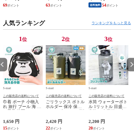
スラッシャー
ズ モア 靴 カジュア
業服 作業着 上着 ア
69
63
54
4
送料無料
THRASHER r1929
ルシューズ 外反母趾
タックベース KF100
1
歩きやすい シニア
ミセス ファッション
人気ランキング
50代 60代 母の日 ギ
ランキングをもっと見る
フト プレゼント グ
レー ベージュ
TOPAZ 1410
1
2
3
位
位
位
S-mart
S-mart
S-mart
S-
この販売店の送料について
この販売店の送料について
この販売店の送料について
巾着 ポーチ 小物入
ごリラックス ボトル
水筒 ウォーターボト
れ 旅行 プール 海 バ
ホルダー 保冷 保温
ル 1リットル 目盛り
ス用品 洗面セット
ショルダー ループ付
直飲み 中蓋付き 大
洗える ゴリラ 銭湯
き 軽量グッズ 水分
容量 かわいい 軽い
サウナ ごリラックス
補給 マイボトル サ
マイボトル 動物 ア
1,650 円
2,420 円
2,200 円
1
まもるさんの洗える
ウナ 温泉 水筒 カバ
ニマル ゴリラ ごリ
15
22
20
9
巾着 ブラック 黒
ー トトノイモード
ラックス ゴリゴリボ
ォ