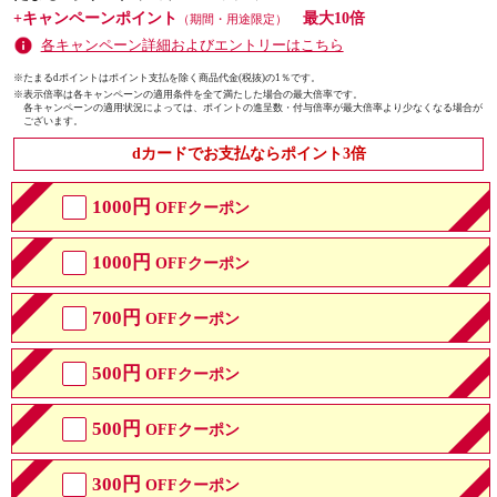
+キャンペーンポイント
最大10倍
（期間・用途限定）
各キャンペーン詳細およびエントリーはこちら
※たまるdポイントはポイント支払を除く商品代金(税抜)の1％です。
※
表示倍率は各キャンペーンの適用条件を全て満たした場合の最大倍率です。
各キャンペーンの適用状況によっては、ポイントの進呈数・付与倍率が最大倍率より少なくなる場合が
ございます。
dカードでお支払ならポイント3倍
1000円
OFFクーポン
1000円
OFFクーポン
700円
OFFクーポン
500円
OFFクーポン
500円
OFFクーポン
300円
OFFクーポン