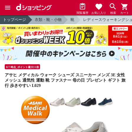
閲覧履歴
お気に入り
検索
カート
トップページ
衣類・靴・小物
靴
レディースウォーキングシ
8/7 時点_ポイント最大11倍
アサヒ メディカル ウォーク シューズ スニーカー メンズ 3E 女性
メッシュ 通気性 運動 靴 ファスナー 母の日 プレゼント ギフト 旅
行 歩きやすい L029