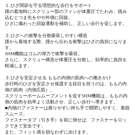
１.ひざ関節を守る理想的な歩行をサポート
踵の着地時にスクリュー部のフィンが体重圧でたわみ、踏み
込むとつま先をやや外側に回旋。
ひざに備わった回旋運動を補助し、正しい歩行を促します。
２.ひざへの衝撃を分散吸収しやすい構造
踵から着地する際、踵から伝わる衝撃はひざの負担になりま
す。
SHM機能はゴムの弾力で衝撃を吸収。
さらに、スクリュー構造が体重圧を分散し、効率的に負担を
軽減します。
３.ひざを安定させる ももの内側の筋肉への働きかけ
歩行時のひざを安定させ保護する役目を担うのは、ももの内
側の筋肉（内側広筋）。
スクリューホームムーブメントを促すSHM機能は、ももの内
側の筋肉を効率よく活動させ、正しい歩行へ導きます。
■内側のファスナーは握りやすい持ち手で開閉しやすく、着脱
スムーズ。
ファスナータブ（引き手）を前に倒せば、ファスナーをロッ
クできて安全です。
また、フィット感を損なわずに歩けます。