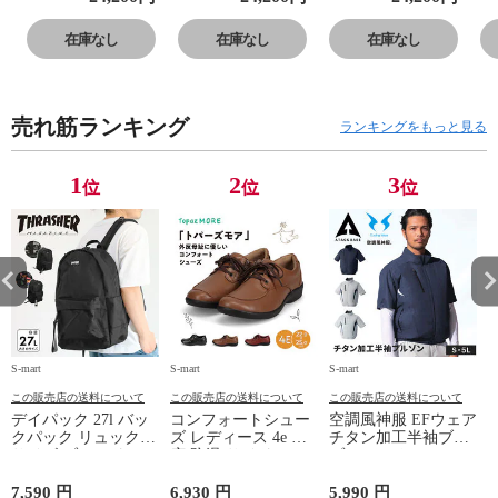
ンズ 防水 ゴアテ
ンズ 防水 ゴアテ
ンズ 防水 ゴアテ
ン
ックス 4E 本革
ックス 4E 本革
ックス 4E 本革
ッ
在庫なし
在庫なし
在庫なし
レザー 反射材 黒
レザー 反射材 黒
レザー 反射材 黒
レ
ブラウン 022
ブラウン 022
ブラウン 022
ブ
売れ筋ランキング
ランキングをもっと見る
1
2
3
位
位
位
S-mart
S-mart
S-mart
S-
この販売店の送料について
この販売店の送料について
この販売店の送料について
デイパック 27l バッ
コンフォートシュー
空調風神服 EFウェア
クパック リュック
ズ レディース 4e 幅
チタン加工半袖ブル
サイズ ブランド ロ
広 防滑 サイドファ
ゾン ベスト ファン
ゴ プリント かばん
スナー ウォーキング
対応 半袖 ブルゾン
鞄 機内持ち込み 夏
シューズ 黒 トパー
ジャケット 遮熱 作
ド
7,590 円
6,930 円
5,990 円
5