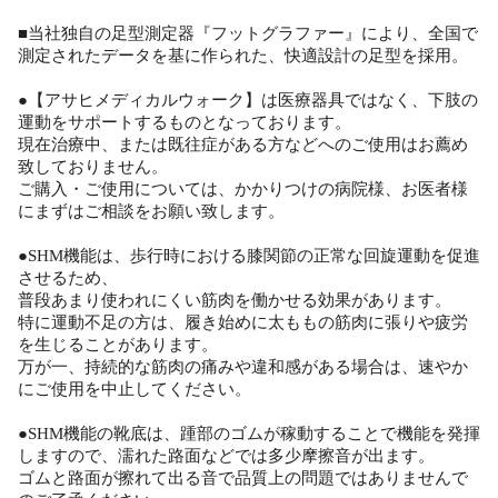
■当社独自の足型測定器『フットグラファー』により、全国で
測定されたデータを基に作られた、快適設計の足型を採用。
●【アサヒメディカルウォーク】は医療器具ではなく、下肢の
運動をサポートするものとなっております。
現在治療中、または既往症がある方などへのご使用はお薦め
致しておりません。
ご購入・ご使用については、かかりつけの病院様、お医者様
にまずはご相談をお願い致します。
●SHM機能は、歩行時における膝関節の正常な回旋運動を促進
させるため、
普段あまり使われにくい筋肉を働かせる効果があります。
特に運動不足の方は、履き始めに太ももの筋肉に張りや疲労
を生じることがあります。
万が一、持続的な筋肉の痛みや違和感がある場合は、速やか
にご使用を中止してください。
●SHM機能の靴底は、踵部のゴムが稼動することで機能を発揮
しますので、濡れた路面などでは多少摩擦音が出ます。
ゴムと路面が擦れて出る音で品質上の問題ではありませんで