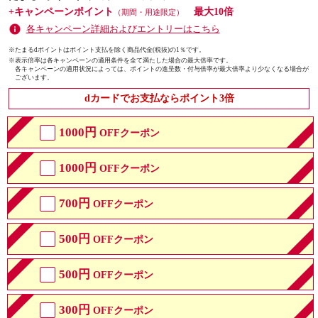
+キャンペーンポイント
最大10倍
（期間・用途限定）
各キャンペーン詳細およびエントリーはこちら
※たまるdポイントはポイント支払を除く商品代金(税抜)の1％です。
※
表示倍率は各キャンペーンの適用条件を全て満たした場合の最大倍率です。
各キャンペーンの適用状況によっては、ポイントの進呈数・付与倍率が最大倍率より少なくなる場合が
ございます。
dカードでお支払ならポイント3倍
1000円
OFFクーポン
1000円
OFFクーポン
700円
OFFクーポン
500円
OFFクーポン
500円
OFFクーポン
300円
OFFクーポン