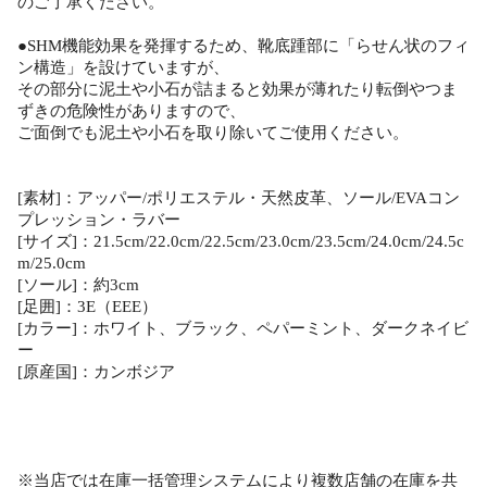
のご了承ください。
●SHM機能効果を発揮するため、靴底踵部に「らせん状のフィ
ン構造」を設けていますが、
その部分に泥土や小石が詰まると効果が薄れたり転倒やつま
ずきの危険性がありますので、
ご面倒でも泥土や小石を取り除いてご使用ください。
[素材]：アッパー/ポリエステル・天然皮革、ソール/EVAコン
プレッション・ラバー
[サイズ]：21.5cm/22.0cm/22.5cm/23.0cm/23.5cm/24.0cm/24.5c
m/25.0cm
[ソール]：約3cm
[足囲]：3E（EEE）
[カラー]：ホワイト、ブラック、ペパーミント、ダークネイビ
ー
[原産国]：カンボジア
※当店では在庫一括管理システムにより複数店舗の在庫を共