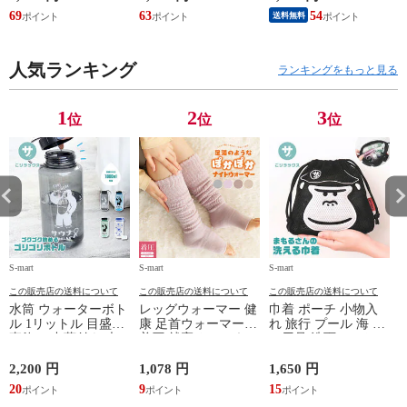
スラッシャー
ズ モア 靴 カジュア
業服 作業着 上着 ア
69
63
54
4
送料無料
THRASHER r1929
ルシューズ 外反母趾
タックベース KF100
1
歩きやすい シニア
ミセス ファッション
人気ランキング
50代 60代 母の日 ギ
ランキングをもっと見る
フト プレゼント グ
レー ベージュ
TOPAZ 1410
1
2
3
位
位
位
S-mart
S-mart
S-mart
S-
この販売店の送料について
この販売店の送料について
この販売店の送料について
水筒 ウォーターボト
レッグウォーマー 健
巾着 ポーチ 小物入
ル 1リットル 目盛り
康 足首ウォーマー
れ 旅行 プール 海 バ
直飲み 中蓋付き 大
着圧 就寝 おしゃれ
ス用品 洗面セット
容量 かわいい 軽い
冷え靴下 ソックス
洗える ゴリラ 銭湯
マイボトル 動物 ア
ふんわり 足湯のよう
サウナ ごリラックス
2,200 円
1,078 円
1,650 円
2
ニマル ゴリラ ごリ
なぽかぽかナイトウ
まもるさんの洗える
20
9
15
2
ラックス ゴリゴリボ
ォーマー inf-26
巾着 ブラック 黒