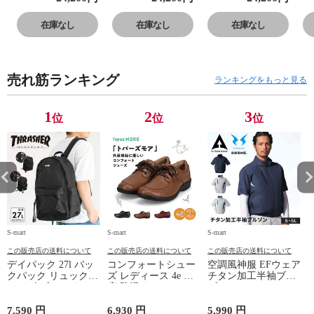
ンズ 防水 ゴアテ
ンズ 防水 ゴアテ
ンズ 防水 ゴアテ
ン
ックス 4E 本革
ックス 4E 本革
ックス 4E 本革
ッ
在庫なし
在庫なし
在庫なし
レザー 反射材 黒
レザー 反射材 黒
レザー 反射材 黒
レ
ブラウン 022
ブラウン 022
ブラウン 022
ブ
売れ筋ランキング
ランキングをもっと見る
1
2
3
位
位
位
S-mart
S-mart
S-mart
S-
この販売店の送料について
この販売店の送料について
この販売店の送料について
デイパック 27l バッ
コンフォートシュー
空調風神服 EFウェア
クパック リュック
ズ レディース 4e 幅
チタン加工半袖ブル
サイズ ブランド ロ
広 防滑 サイドファ
ゾン ベスト ファン
ゴ プリント かばん
スナー ウォーキング
対応 半袖 ブルゾン
鞄 機内持ち込み 夏
シューズ 黒 トパー
ジャケット 遮熱 作
ド
7,590 円
6,930 円
5,990 円
5