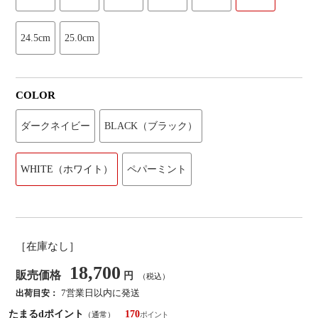
24.5cm
25.0cm
COLOR
ダークネイビー
BLACK（ブラック）
WHITE（ホワイト）
ペパーミント
［在庫なし］
18,700
販売価格
円
（税込）
7営業日以内に発送
出荷目安：
たまるdポイント
170
（通常）