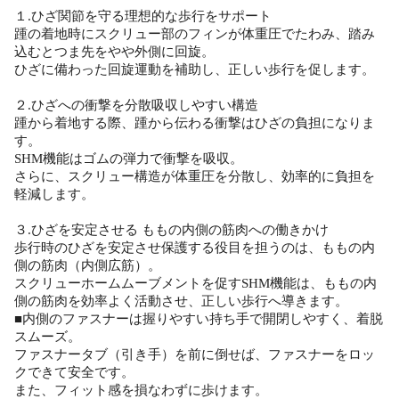
１.ひざ関節を守る理想的な歩行をサポート
踵の着地時にスクリュー部のフィンが体重圧でたわみ、踏み
込むとつま先をやや外側に回旋。
ひざに備わった回旋運動を補助し、正しい歩行を促します。
２.ひざへの衝撃を分散吸収しやすい構造
踵から着地する際、踵から伝わる衝撃はひざの負担になりま
す。
SHM機能はゴムの弾力で衝撃を吸収。
さらに、スクリュー構造が体重圧を分散し、効率的に負担を
軽減します。
３.ひざを安定させる ももの内側の筋肉への働きかけ
歩行時のひざを安定させ保護する役目を担うのは、ももの内
側の筋肉（内側広筋）。
スクリューホームムーブメントを促すSHM機能は、ももの内
側の筋肉を効率よく活動させ、正しい歩行へ導きます。
■内側のファスナーは握りやすい持ち手で開閉しやすく、着脱
スムーズ。
ファスナータブ（引き手）を前に倒せば、ファスナーをロッ
クできて安全です。
また、フィット感を損なわずに歩けます。