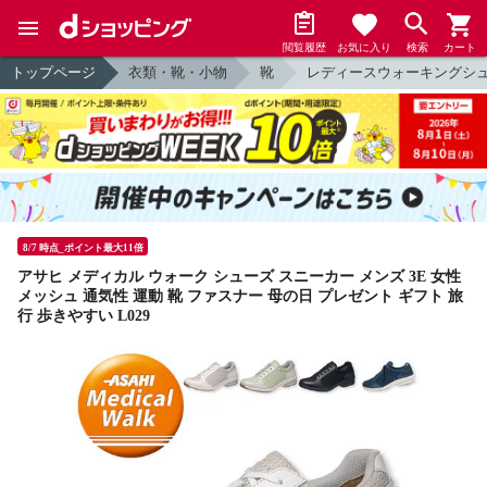
閲覧履歴
お気に入り
検索
カート
トップページ
衣類・靴・小物
靴
レディースウォーキングシ
8/7 時点_ポイント最大11倍
アサヒ メディカル ウォーク シューズ スニーカー メンズ 3E 女性
メッシュ 通気性 運動 靴 ファスナー 母の日 プレゼント ギフト 旅
行 歩きやすい L029