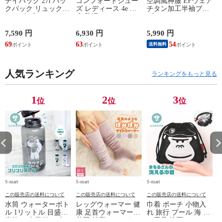
デイパック 27l バッ
コンフォートシュー
空調風神服 EFウェア
クパック リュック
ズ レディース 4e 幅
チタン加工半袖ブル
サイズ ブランド ロ
広 防滑 サイドファ
ゾン ベスト ファン
ゴ プリント かばん
スナー ウォーキング
対応 半袖 ブルゾン
鞄 機内持ち込み 夏
シューズ 黒 トパー
ジャケット 遮熱 作
ド
7,590 円
6,930 円
5,990 円
5
スラッシャー
ズ モア 靴 カジュア
業服 作業着 上着 ア
69
63
54
4
送料無料
THRASHER r1929
ルシューズ 外反母趾
タックベース KF100
1
歩きやすい シニア
ミセス ファッション
人気ランキング
50代 60代 母の日 ギ
ランキングをもっと見る
フト プレゼント グ
レー ベージュ
TOPAZ 1410
1
2
3
位
位
位
S-mart
S-mart
S-mart
S-
この販売店の送料について
この販売店の送料について
この販売店の送料について
水筒 ウォーターボト
レッグウォーマー 健
巾着 ポーチ 小物入
ル 1リットル 目盛り
康 足首ウォーマー
れ 旅行 プール 海 バ
直飲み 中蓋付き 大
着圧 就寝 おしゃれ
ス用品 洗面セット