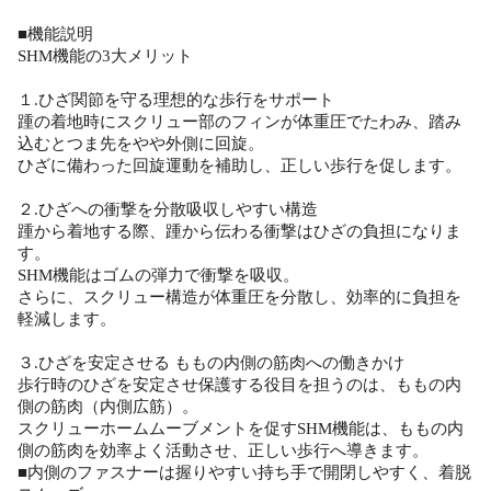
■機能説明
SHM機能の3大メリット
１.ひざ関節を守る理想的な歩行をサポート
踵の着地時にスクリュー部のフィンが体重圧でたわみ、踏み
込むとつま先をやや外側に回旋。
ひざに備わった回旋運動を補助し、正しい歩行を促します。
２.ひざへの衝撃を分散吸収しやすい構造
踵から着地する際、踵から伝わる衝撃はひざの負担になりま
す。
SHM機能はゴムの弾力で衝撃を吸収。
さらに、スクリュー構造が体重圧を分散し、効率的に負担を
軽減します。
３.ひざを安定させる ももの内側の筋肉への働きかけ
歩行時のひざを安定させ保護する役目を担うのは、ももの内
側の筋肉（内側広筋）。
スクリューホームムーブメントを促すSHM機能は、ももの内
側の筋肉を効率よく活動させ、正しい歩行へ導きます。
■内側のファスナーは握りやすい持ち手で開閉しやすく、着脱