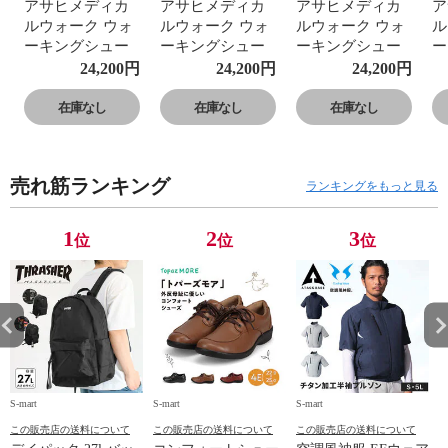
アサヒメディカ
アサヒメディカ
アサヒメディカ
ア
ルウォーク ウォ
ルウォーク ウォ
ルウォーク ウォ
ル
ーキングシュー
ーキングシュー
ーキングシュー
ー
ズ レディース メ
ズ レディース メ
ズ レディース メ
ズ
24,200
円
24,200
円
24,200
円
ンズ 防水 ゴアテ
ンズ 防水 ゴアテ
ンズ 防水 ゴアテ
ン
ックス 4E 本革
ックス 4E 本革
ックス 4E 本革
ッ
在庫なし
在庫なし
在庫なし
レザー 反射材 黒
レザー 反射材 黒
レザー 反射材 黒
レ
ブラウン 022
ブラウン 022
ブラウン 022
ブ
売れ筋ランキング
ランキングをもっと見る
1
2
3
位
位
位
S-mart
S-mart
S-mart
S-
この販売店の送料について
この販売店の送料について
この販売店の送料について