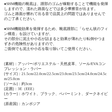
●SHM機能の靴底は、踵部のゴムが稼動することで機能を発揮
しますので、濡れた路面などでは多少摩擦音が出ます。
ゴムと路面が擦れて出る音で品質上の問題ではありませんで
のご了承ください。
●SHM機能効果を発揮するため、靴底踵部に「らせん状のフィ
ン構造」を設けていますが、
その部分に泥土や小石が詰まると効果が薄れたり転倒やつま
ずきの危険性がありますので、
ご面倒でも泥土や小石を取り除いてご使用ください。
[素材]：アッパー/ポリエステル・天然皮革、ソール/EVAコン
プレッション・ラバー
[サイズ]：21.5cm/22.0cm/22.5cm/23.0cm/23.5cm/24.0cm/24.5c
m/25.0cm
[ソール]：約3cm
[足囲]：3E（EEE）
[カラー]：ホワイト、ブラック、ペパーミント、ダークネイビ
ー
[原産国]：カンボジア