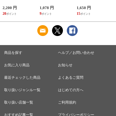
容量 かわいい 軽い
冷え靴下 ソックス
洗える ゴリラ 銭湯
マイボトル 動物 ア
ふんわり 足湯のよう
サウナ ごリラックス
2,200 円
1,078 円
1,650 円
2
ニマル ゴリラ ごリ
なぽかぽかナイトウ
まもるさんの洗える
20
9
15
2
ラックス ゴリゴリボ
ォーマー inf-26
巾着 ブラック 黒
トル
商品を探す
ヘルプ／お問い合わせ
お気に入り商品
お知らせ
最近チェックした商品
よくあるご質問
取り扱いジャンル一覧
はじめての方へ
取り扱い店舗一覧
ご利用規約
おすすめ記事一覧
プライバシーポリシー