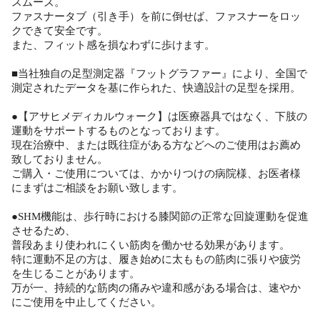
スムーズ。
ファスナータブ（引き手）を前に倒せば、ファスナーをロッ
クできて安全です。
また、フィット感を損なわずに歩けます。
■当社独自の足型測定器『フットグラファー』により、全国で
測定されたデータを基に作られた、快適設計の足型を採用。
●【アサヒメディカルウォーク】は医療器具ではなく、下肢の
運動をサポートするものとなっております。
現在治療中、または既往症がある方などへのご使用はお薦め
致しておりません。
ご購入・ご使用については、かかりつけの病院様、お医者様
にまずはご相談をお願い致します。
●SHM機能は、歩行時における膝関節の正常な回旋運動を促進
させるため、
普段あまり使われにくい筋肉を働かせる効果があります。
特に運動不足の方は、履き始めに太ももの筋肉に張りや疲労
を生じることがあります。
万が一、持続的な筋肉の痛みや違和感がある場合は、速やか
にご使用を中止してください。