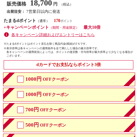
18,700
販売価格
円
（税込）
7営業日以内に発送
出荷目安：
たまるdポイント
170
（通常）
+キャンペーンポイント
最大10倍
（期間・用途限定）
各キャンペーン詳細およびエントリーはこちら
※たまるdポイントはポイント支払を除く商品代金(税抜)の1％です。
※
表示倍率は各キャンペーンの適用条件を全て満たした場合の最大倍率です。
各キャンペーンの適用状況によっては、ポイントの進呈数・付与倍率が最大倍率より少なくなる場合が
ございます。
dカードでお支払ならポイント3倍
1000円
OFFクーポン
1000円
OFFクーポン
700円
OFFクーポン
500円
OFFクーポン