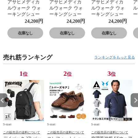
アサヒメディカ
アサヒメディカ
アサヒメディカ
ア
ルウォーク ウォ
ルウォーク ウォ
ルウォーク ウォ
ル
ーキングシュー
ーキングシュー
ーキングシュー
ー
ズ レディース メ
ズ レディース メ
ズ レディース メ
ズ
24,200
円
24,200
円
24,200
円
ンズ 防水 ゴアテ
ンズ 防水 ゴアテ
ンズ 防水 ゴアテ
ン
ックス 4E 本革
ックス 4E 本革
ックス 4E 本革
ッ
在庫なし
在庫なし
在庫なし
レザー 反射材 黒
レザー 反射材 黒
レザー 反射材 黒
レ
ブラウン 022
ブラウン 022
ブラウン 022
ブ
売れ筋ランキング
ランキングをもっと見る
1
2
3
位
位
位
S-mart
S-mart
S-mart
S-
この販売店の送料について
この販売店の送料について
この販売店の送料について