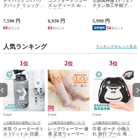
デイパック 27l バッ
コンフォートシュー
空調風神服 EFウェア
クパック リュック
ズ レディース 4e 幅
チタン加工半袖ブル
サイズ ブランド ロ
広 防滑 サイドファ
ゾン ベスト ファン
ゴ プリント かばん
スナー ウォーキング
対応 半袖 ブルゾン
鞄 機内持ち込み 夏
シューズ 黒 トパー
ジャケット 遮熱 作
ド
7,590 円
6,930 円
5,990 円
5
スラッシャー
ズ モア 靴 カジュア
業服 作業着 上着 ア
69
63
54
4
送料無料
THRASHER r1929
ルシューズ 外反母趾
タックベース KF100
1
歩きやすい シニア
ミセス ファッション
人気ランキング
50代 60代 母の日 ギ
ランキングをもっと見る
フト プレゼント グ
レー ベージュ
TOPAZ 1410
1
2
3
位
位
位
S-mart
S-mart
S-mart
S-
この販売店の送料について
この販売店の送料について
この販売店の送料について
水筒 ウォーターボト
レッグウォーマー 健
巾着 ポーチ 小物入
ル 1リットル 目盛り
康 足首ウォーマー
れ 旅行 プール 海 バ
直飲み 中蓋付き 大
着圧 就寝 おしゃれ
ス用品 洗面セット