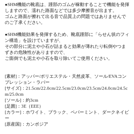
●SHM機能の靴底は、踵部のゴムが稼動することで機能を発揮
しますので、濡れた路面などでは多少摩擦音が出ます。
ゴムと路面が擦れて出る音で品質上の問題ではありませんで
のご了承ください。
●SHM機能効果を発揮するため、靴底踵部に「らせん状のフィ
ン構造」を設けていますが、
その部分に泥土や小石が詰まると効果が薄れたり転倒やつま
ずきの危険性がありますので、
ご面倒でも泥土や小石を取り除いてご使用ください。
[素材]：アッパー/ポリエステル・天然皮革、ソール/EVAコン
プレッション・ラバー
[サイズ]：21.5cm/22.0cm/22.5cm/23.0cm/23.5cm/24.0cm/24.5c
m/25.0cm
[ソール]：約3cm
[足囲]：3E（EEE）
[カラー]：ホワイト、ブラック、ペパーミント、ダークネイビ
ー
[原産国]：カンボジア