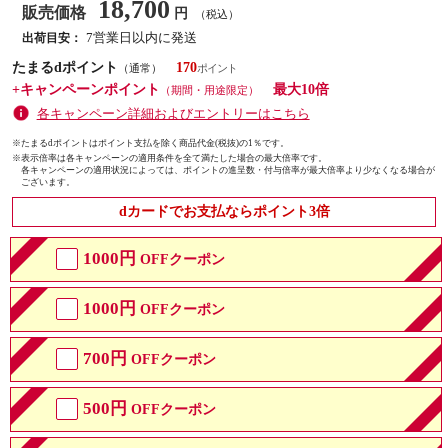
18,700
販売価格
円
（税込）
7営業日以内に発送
出荷目安：
たまるdポイント
170
（通常）
+キャンペーンポイント
最大10倍
（期間・用途限定）
各キャンペーン詳細およびエントリーはこちら
※たまるdポイントはポイント支払を除く商品代金(税抜)の1％です。
※
表示倍率は各キャンペーンの適用条件を全て満たした場合の最大倍率です。
各キャンペーンの適用状況によっては、ポイントの進呈数・付与倍率が最大倍率より少なくなる場合が
ございます。
dカードでお支払ならポイント3倍
1000円
OFFクーポン
1000円
OFFクーポン
700円
OFFクーポン
500円
OFFクーポン