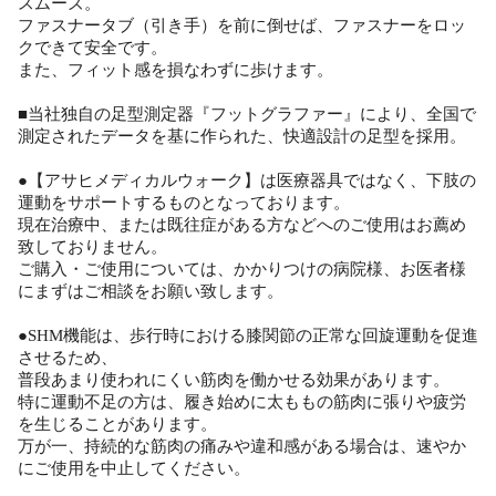
スムーズ。
ファスナータブ（引き手）を前に倒せば、ファスナーをロッ
クできて安全です。
また、フィット感を損なわずに歩けます。
■当社独自の足型測定器『フットグラファー』により、全国で
測定されたデータを基に作られた、快適設計の足型を採用。
●【アサヒメディカルウォーク】は医療器具ではなく、下肢の
運動をサポートするものとなっております。
現在治療中、または既往症がある方などへのご使用はお薦め
致しておりません。
ご購入・ご使用については、かかりつけの病院様、お医者様
にまずはご相談をお願い致します。
●SHM機能は、歩行時における膝関節の正常な回旋運動を促進
させるため、
普段あまり使われにくい筋肉を働かせる効果があります。
特に運動不足の方は、履き始めに太ももの筋肉に張りや疲労
を生じることがあります。
万が一、持続的な筋肉の痛みや違和感がある場合は、速やか
にご使用を中止してください。