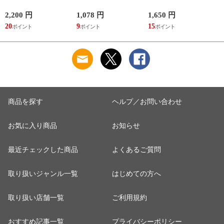
容量 かわいい 軽い
冷え靴下 ソックス
洗える ゴリラ 銭湯
マイボトル 動物 ア
ふんわり 足湯のよう
サウナ ごリラックス
2,200 円
1,078 円
1,650 円
2
ニマル ゴリラ ごリ
なぽかぽかナイトウ
まもるさんの洗える
20
9
15
2
ラックス ゴリゴリボ
ォーマー inf-26
巾着 ブラック 黒
トル
商品を探す
ヘルプ／お問い合わせ
お気に入り商品
お知らせ
最近チェックした商品
よくあるご質問
取り扱いジャンル一覧
はじめての方へ
取り扱い店舗一覧
ご利用規約
おすすめ記事一覧
プライバシーポリシー