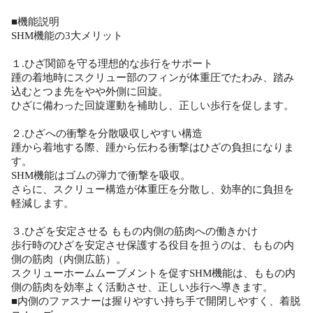
■機能説明
SHM機能の3大メリット
１.ひざ関節を守る理想的な歩行をサポート
踵の着地時にスクリュー部のフィンが体重圧でたわみ、踏み
込むとつま先をやや外側に回旋。
ひざに備わった回旋運動を補助し、正しい歩行を促します。
２.ひざへの衝撃を分散吸収しやすい構造
踵から着地する際、踵から伝わる衝撃はひざの負担になりま
す。
SHM機能はゴムの弾力で衝撃を吸収。
さらに、スクリュー構造が体重圧を分散し、効率的に負担を
軽減します。
３.ひざを安定させる ももの内側の筋肉への働きかけ
歩行時のひざを安定させ保護する役目を担うのは、ももの内
側の筋肉（内側広筋）。
スクリューホームムーブメントを促すSHM機能は、ももの内
側の筋肉を効率よく活動させ、正しい歩行へ導きます。
■内側のファスナーは握りやすい持ち手で開閉しやすく、着脱