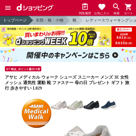
閲覧履歴
お気に入り
検索
カート
トップページ
衣類・靴・小物
靴
レディースウォーキングシ
8/7 時点_ポイント最大11倍
アサヒ メディカル ウォーク シューズ スニーカー メンズ 3E 女性
メッシュ 通気性 運動 靴 ファスナー 母の日 プレゼント ギフト 旅
行 歩きやすい L029