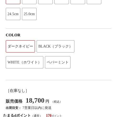
24.5cm
25.0cm
COLOR
ダークネイビー
BLACK（ブラック）
WHITE（ホワイト）
ペパーミント
［在庫なし］
18,700
販売価格
円
（税込）
7営業日以内に発送
出荷目安：
たまるdポイント
170
（通常）