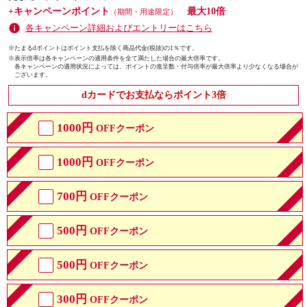
+キャンペーンポイント
最大10倍
（期間・用途限定）
各キャンペーン詳細およびエントリーはこちら
※たまるdポイントはポイント支払を除く商品代金(税抜)の1％です。
※
表示倍率は各キャンペーンの適用条件を全て満たした場合の最大倍率です。
各キャンペーンの適用状況によっては、ポイントの進呈数・付与倍率が最大倍率より少なくなる場合が
ございます。
dカードでお支払ならポイント3倍
1000円
OFFクーポン
1000円
OFFクーポン
700円
OFFクーポン
500円
OFFクーポン
500円
OFFクーポン
300円
OFFクーポン