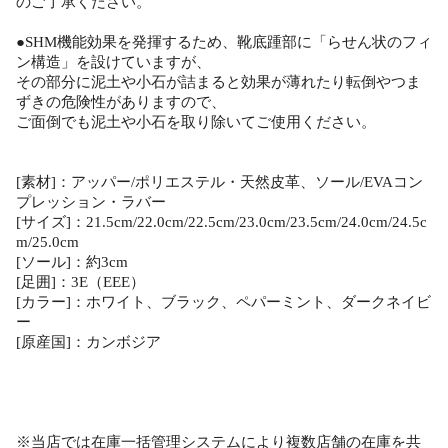
のご了承ください。
●SHM機能効果を発揮するため、靴底踵部に「らせん状のフィ
ン構造」を設けていますが、
その部分に泥土や小石が詰まると効果が薄れたり転倒やつま
ずきの危険性がありますので、
ご面倒でも泥土や小石を取り除いてご使用ください。
[素材]：アッパー/ポリエステル・天然皮革、ソール/EVAコン
プレッション・ラバー
[サイズ]：21.5cm/22.0cm/22.5cm/23.0cm/23.5cm/24.0cm/24.5c
m/25.0cm
[ソール]：約3cm
[足囲]：3E（EEE）
[カラー]：ホワイト、ブラック、ペパーミント、ダークネイビ
ー
[原産国]：カンボジア
※当店では在庫一括管理システムにより複数店舗の在庫を共