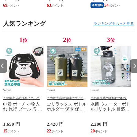
スラッシャー
ズ モア 靴 カジュア
業服 作業着 上着 ア
69
63
54
4
送料無料
THRASHER r1929
ルシューズ 外反母趾
タックベース KF100
1
歩きやすい シニア
ミセス ファッション
人気ランキング
50代 60代 母の日 ギ
ランキングをもっと見る
フト プレゼント グ
レー ベージュ
TOPAZ 1410
1
2
3
位
位
位
S-mart
S-mart
S-mart
S-
この販売店の送料について
この販売店の送料について
この販売店の送料について
巾着 ポーチ 小物入
ごリラックス ボトル
水筒 ウォーターボト
れ 旅行 プール 海 バ
ホルダー 保冷 保温
ル 1リットル 目盛り
ス用品 洗面セット
ショルダー ループ付
直飲み 中蓋付き 大
洗える ゴリラ 銭湯
き 軽量グッズ 水分
容量 かわいい 軽い
サウナ ごリラックス
補給 マイボトル サ
マイボトル 動物 ア
1,650 円
2,420 円
2,200 円
1
まもるさんの洗える
ウナ 温泉 水筒 カバ
ニマル ゴリラ ごリ
15
22
20
9
巾着 ブラック 黒
ー トトノイモード
ラックス ゴリゴリボ
ォ