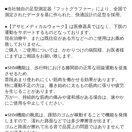
■当社独自の足型測定器『フットグラファー』により、全国で
測定されたデータを基に作られた、快適設計の足型を採用。
●【アサヒメディカルウォーク】は医療器具ではなく、下肢の
運動をサポートするものとなっております。
現在治療中、または既往症がある方などへのご使用はお薦め
致しておりません。
ご購入・ご使用については、かかりつけの病院様、お医者様
にまずはご相談をお願い致します。
●SHM機能は、歩行時における膝関節の正常な回旋運動を促進
させるため、
普段あまり使われにくい筋肉を働かせる効果があります。
特に運動不足の方は、履き始めに太ももの筋肉に張りや疲労
を生じることがあります。
万が一、持続的な筋肉の痛みや違和感がある場合は、速やか
にご使用を中止してください。
●SHM機能の靴底は、踵部のゴムが稼動することで機能を発揮
しますので、濡れた路面などでは多少摩擦音が出ます。
ゴムと路面が擦れて出る音で品質上の問題ではありませんで