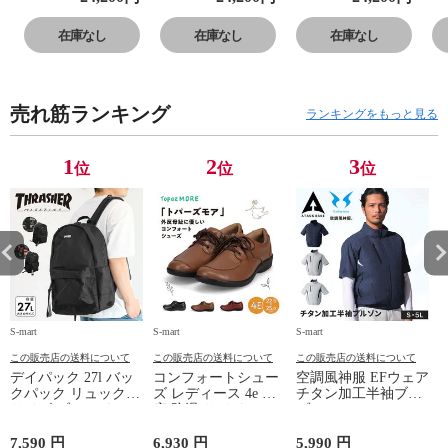
ンズ 防水 ゴアテ
ンズ 防水 ゴアテ
ンズ 防水 ゴアテ
ン
ックス 4E 本革
ックス 4E 本革
ックス 4E 本革
ッ
在庫なし
在庫なし
在庫なし
レザー 反射材 黒
レザー 反射材 黒
レザー 反射材 黒
レ
ブラウン 022
ブラウン 022
ブラウン 022
ブ
売れ筋ランキング
ランキングをもっと見る
1
2
3
位
位
位
S-mart
S-mart
S-mart
S-
この販売店の送料について
この販売店の送料について
この販売店の送料について
デイパック 27l バッ
コンフォートシュー
空調風神服 EFウェア
クパック リュック
ズ レディース 4e 幅
チタン加工半袖ブル
サイズ ブランド ロ
広 防滑 サイドファ
ゾン ベスト ファン
ゴ プリント かばん
スナー ウォーキング
対応 半袖 ブルゾン
鞄 機内持ち込み 夏
シューズ 黒 トパー
ジャケット 遮熱 作
ド
7,590 円
6,930 円
5,990 円
5