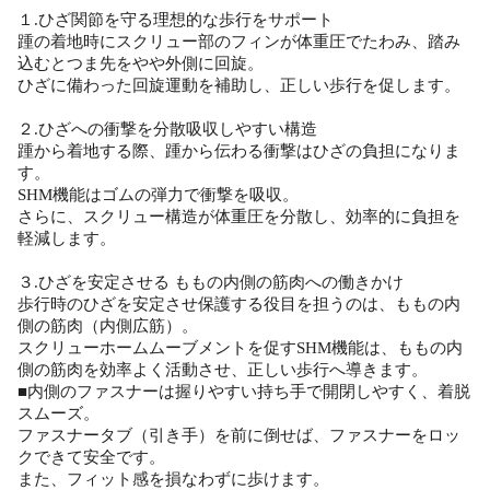
１.ひざ関節を守る理想的な歩行をサポート
踵の着地時にスクリュー部のフィンが体重圧でたわみ、踏み
込むとつま先をやや外側に回旋。
ひざに備わった回旋運動を補助し、正しい歩行を促します。
２.ひざへの衝撃を分散吸収しやすい構造
踵から着地する際、踵から伝わる衝撃はひざの負担になりま
す。
SHM機能はゴムの弾力で衝撃を吸収。
さらに、スクリュー構造が体重圧を分散し、効率的に負担を
軽減します。
３.ひざを安定させる ももの内側の筋肉への働きかけ
歩行時のひざを安定させ保護する役目を担うのは、ももの内
側の筋肉（内側広筋）。
スクリューホームムーブメントを促すSHM機能は、ももの内
側の筋肉を効率よく活動させ、正しい歩行へ導きます。
■内側のファスナーは握りやすい持ち手で開閉しやすく、着脱
スムーズ。
ファスナータブ（引き手）を前に倒せば、ファスナーをロッ
クできて安全です。
また、フィット感を損なわずに歩けます。