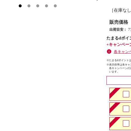
［在庫な
販売価格
出荷目安：
たまるdポイ
+キャンペー
各キャン
※たまるdポイントは
※
表示倍率は各キャ
各キャンペーンの
います。