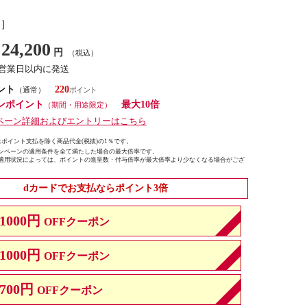
し］
24,200
円
（税込）
7営業日以内に発送
ント
220
（通常）
ンポイント
最大10倍
（期間・用途限定）
ペーン詳細およびエントリーはこちら
ポイント支払を除く商品代金(税抜)の1％です。
ンペーンの適用条件を全て満たした場合の最大倍率です。
適用状況によっては、ポイントの進呈数・付与倍率が最大倍率より少なくなる場合がござ
dカードでお支払ならポイント3倍
1000円
OFFクーポン
1000円
OFFクーポン
700円
OFFクーポン