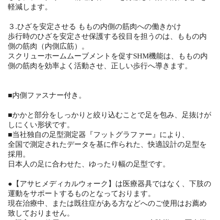
軽減します。
３.ひざを安定させる ももの内側の筋肉への働きかけ
歩行時のひざを安定させ保護する役目を担うのは、ももの内
側の筋肉（内側広筋）。
スクリューホームムーブメントを促すSHM機能は、ももの内
側の筋肉を効率よく活動させ、正しい歩行へ導きます。
■内側ファスナー付き。
■かかと部分をしっかりと絞り込むことで足を包み、足抜けが
しにくい形状です。
■当社独自の足型測定器『フットグラファー』により、
全国で測定されたデータを基に作られた、快適設計の足型を
採用。
日本人の足に合わせた、ゆったり幅の足型です。
●【アサヒメディカルウォーク】は医療器具ではなく、下肢の
運動をサポートするものとなっております。
現在治療中、または既往症がある方などへのご使用はお薦め
致しておりません。