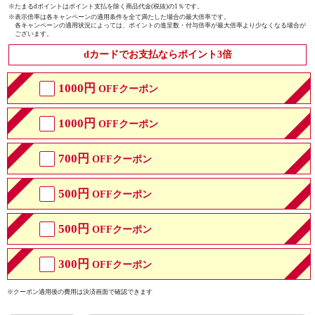
※たまるdポイントはポイント支払を除く商品代金(税抜)の1％です。
※
表示倍率は各キャンペーンの適用条件を全て満たした場合の最大倍率です。
各キャンペーンの適用状況によっては、ポイントの進呈数・付与倍率が最大倍率より少なくなる場合が
ございます。
dカードでお支払ならポイント3倍
1000円
OFFクーポン
1000円
OFFクーポン
700円
OFFクーポン
500円
OFFクーポン
500円
OFFクーポン
300円
OFFクーポン
※クーポン適用後の費用は決済画面で確認できます