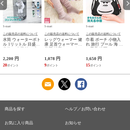
S-mart
S-mart
S-mart
S-
この販売店の送料について
この販売店の送料について
この販売店の送料について
水筒 ウォーターボト
レッグウォーマー 健
巾着 ポーチ 小物入
ル 1リットル 目盛り
康 足首ウォーマー
れ 旅行 プール 海 バ
直飲み 中蓋付き 大
着圧 就寝 おしゃれ
ス用品 洗面セット
容量 かわいい 軽い
冷え靴下 ソックス
洗える ゴリラ 銭湯
マイボトル 動物 ア
ふんわり 足湯のよう
サウナ ごリラックス
2,200 円
1,078 円
1,650 円
2
ニマル ゴリラ ごリ
なぽかぽかナイトウ
まもるさんの洗える
20
9
15
2
ラックス ゴリゴリボ
ォーマー inf-26
巾着 ブラック 黒
トル
商品を探す
ヘルプ／お問い合わせ
お気に入り商品
お知らせ