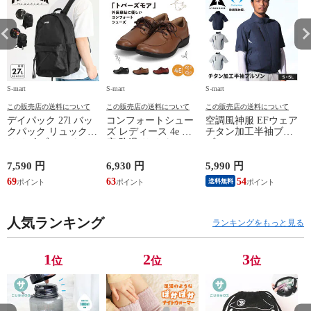
S-mart
S-mart
S-mart
S-
この販売店の送料について
この販売店の送料について
この販売店の送料について
デイパック 27l バッ
コンフォートシュー
空調風神服 EFウェア
クパック リュック
ズ レディース 4e 幅
チタン加工半袖ブル
サイズ ブランド ロ
広 防滑 サイドファ
ゾン ベスト ファン
ゴ プリント かばん
スナー ウォーキング
対応 半袖 ブルゾン
鞄 機内持ち込み 夏
シューズ 黒 トパー
ジャケット 遮熱 作
ド
7,590 円
6,930 円
5,990 円
5
スラッシャー
ズ モア 靴 カジュア
業服 作業着 上着 ア
69
63
54
4
送料無料
THRASHER r1929
ルシューズ 外反母趾
タックベース KF100
1
歩きやすい シニア
ミセス ファッション
人気ランキング
50代 60代 母の日 ギ
ランキングをもっと見る
フト プレゼント グ
レー ベージュ
TOPAZ 1410
1
2
3
位
位
位