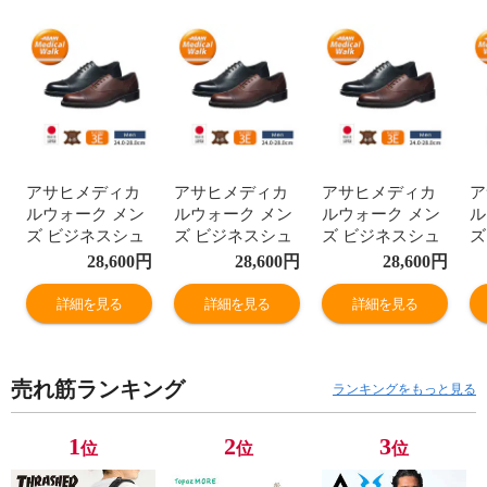
アサヒメディカ
アサヒメディカ
アサヒメディカ
ア
ルウォーク メン
ルウォーク メン
ルウォーク メン
ル
ズ ビジネスシュ
ズ ビジネスシュ
ズ ビジネスシュ
ズ
ーズ 本革 3e ス
ーズ 本革 3e ス
ーズ 本革 3e ス
ー
28,600
円
28,600
円
28,600
円
トレートチップ
トレートチップ
トレートチップ
ト
革靴 通勤 紳士靴
革靴 通勤 紳士靴
革靴 通勤 紳士靴
革
詳細を見る
詳細を見る
詳細を見る
レースアップ 日
レースアップ 日
レースアップ 日
レ
本製 黒 ブラウン
本製 黒 ブラウン
本製 黒 ブラウン
本
M033
M033
M033
M
売れ筋ランキング
ランキングをもっと見る
1
2
3
位
位
位