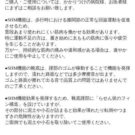
ご購入・ご使用については、かかりつけの病院様、お医者様
にまずはご相談をお願い致します。
●SHM機能は、歩行時における膝関節の正常な回旋運動を促進
させるため、
普段あまり使われにくい筋肉を働かせる効果があります。
特に運動不足の方は、履き始めに太ももの筋肉に張りや疲労
を生じることがあります。
万が一、持続的な筋肉の痛みや違和感がある場合は、速やか
にご使用を中止してください。
●SHM機能の靴底は、踵部のゴムが稼動することで機能を発揮
しますので、濡れた路面などでは多少摩擦音が出ます。
ゴムと路面が擦れて出る音で品質上の問題ではありませんで
のご了承ください。
●SHM機能効果を発揮するため、靴底踵部に「らせん状のフィ
ン構造」を設けていますが、
その部分に泥土や小石が詰まると効果が薄れたり転倒やつま
ずきの危険性がありますので、
ご面倒でも泥土や小石を取り除いてご使用ください。