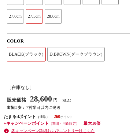
27.0cm
27.5cm
28.0cm
COLOR
BLACK(ブラック)
D.BROWN(ダークブラウン)
［在庫なし］
28,600
販売価格
円
（税込）
7営業日以内に発送
出荷目安：
たまるdポイント
260
（通常）
+キャンペーンポイント
最大10倍
（期間・用途限定）
各キャンペーン詳細およびエントリーはこちら