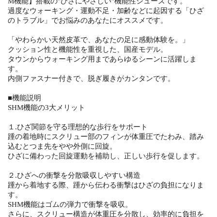
M機能】搭載の"ひざにやさしい"機能性シューズです。
過度なウォーキング・運動不足・加齢などに起因する「ひざ
のトラブル」でお悩みのあなたにオススメです。
「やわらかい天然皮革で、あなたの足に感動体験を。」
クッション性と機能性を重視した、国産モデル。
タウンからウォーキング用まであらゆるシーンに活躍しま
す。
内側ファスナー付きで、脱ぎ履きがカンタンです。
■機能説明
SHM機能の3大メリット
１.ひざ関節を守る理想的な歩行をサポート
踵の着地時にスクリュー部のフィンが体重圧でたわみ、踏み
込むとつま先をやや外側に回旋。
ひざに備わった回旋運動を補助し、正しい歩行を促します。
２.ひざへの衝撃を分散吸収しやすい構造
踵から着地する際、踵から伝わる衝撃はひざの負担になりま
す。
SHM機能はゴムの弾力で衝撃を吸収。
さらに、スクリュー構造が体重圧を分散し、効率的に負担を