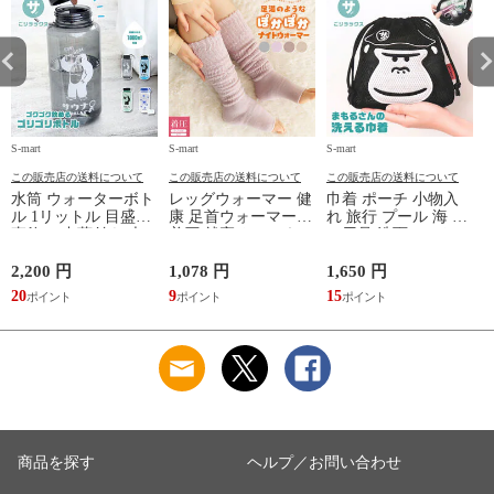
S-mart
S-mart
S-mart
S-
この販売店の送料について
この販売店の送料について
この販売店の送料について
水筒 ウォーターボト
レッグウォーマー 健
巾着 ポーチ 小物入
ル 1リットル 目盛り
康 足首ウォーマー
れ 旅行 プール 海 バ
直飲み 中蓋付き 大
着圧 就寝 おしゃれ
ス用品 洗面セット
容量 かわいい 軽い
冷え靴下 ソックス
洗える ゴリラ 銭湯
マイボトル 動物 ア
ふんわり 足湯のよう
サウナ ごリラックス
2,200 円
1,078 円
1,650 円
2
ニマル ゴリラ ごリ
なぽかぽかナイトウ
まもるさんの洗える
20
9
15
2
ラックス ゴリゴリボ
ォーマー inf-26
巾着 ブラック 黒
トル
商品を探す
ヘルプ／お問い合わせ