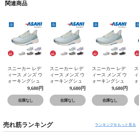
関連商品
スニーカー レデ
スニーカー レデ
スニーカー レデ
ス
ィース メンズ ウ
ィース メンズ ウ
ィース メンズ ウ
ィ
ォーキングシュ
ォーキングシュ
ォーキングシュ
ォ
ーズ 幅広 反射材
ーズ 幅広 反射材
ーズ 幅広 反射材
ー
9,680
円
9,680
円
9,680
円
アサヒフットケ
アサヒフットケ
アサヒフットケ
ア
ア 黒 ブラック
ア 黒 ブラック
ア 黒 ブラック
ア
在庫なし
在庫なし
在庫なし
グレー 白 ホワイ
グレー 白 ホワイ
グレー 白 ホワイ
グ
ト ブルー パープ
ト ブルー パープ
ト ブルー パープ
ト
ル AFC001
ル AFC001
ル AFC001
ル
売れ筋ランキング
ランキングをもっと見る