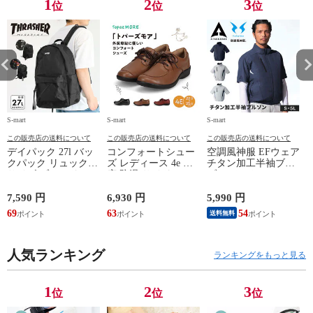
1
2
3
位
位
位
S-mart
S-mart
S-mart
S-
この販売店の送料について
この販売店の送料について
この販売店の送料について
デイパック 27l バッ
コンフォートシュー
空調風神服 EFウェア
クパック リュック
ズ レディース 4e 幅
チタン加工半袖ブル
サイズ ブランド ロ
広 防滑 サイドファ
ゾン ベスト ファン
ゴ プリント かばん
スナー ウォーキング
対応 半袖 ブルゾン
鞄 機内持ち込み 夏
シューズ 黒 トパー
ジャケット 遮熱 作
ド
7,590 円
6,930 円
5,990 円
5
スラッシャー
ズ モア 靴 カジュア
業服 作業着 上着 ア
69
63
54
4
送料無料
THRASHER r1929
ルシューズ 外反母趾
タックベース KF100
1
歩きやすい シニア
ミセス ファッション
人気ランキング
50代 60代 母の日 ギ
ランキングをもっと見る
フト プレゼント グ
レー ベージュ
TOPAZ 1410
1
2
3
位
位
位