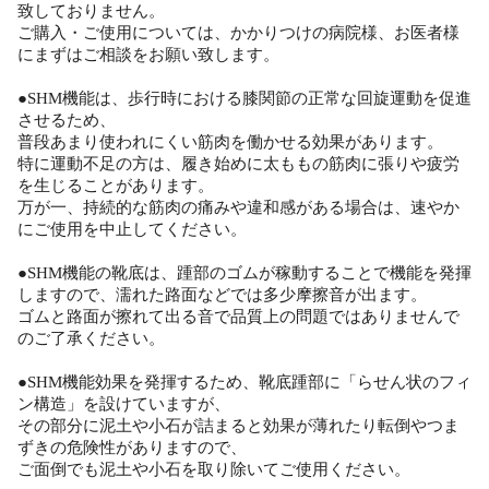
致しておりません。
ご購入・ご使用については、かかりつけの病院様、お医者様
にまずはご相談をお願い致します。
●SHM機能は、歩行時における膝関節の正常な回旋運動を促進
させるため、
普段あまり使われにくい筋肉を働かせる効果があります。
特に運動不足の方は、履き始めに太ももの筋肉に張りや疲労
を生じることがあります。
万が一、持続的な筋肉の痛みや違和感がある場合は、速やか
にご使用を中止してください。
●SHM機能の靴底は、踵部のゴムが稼動することで機能を発揮
しますので、濡れた路面などでは多少摩擦音が出ます。
ゴムと路面が擦れて出る音で品質上の問題ではありませんで
のご了承ください。
●SHM機能効果を発揮するため、靴底踵部に「らせん状のフィ
ン構造」を設けていますが、
その部分に泥土や小石が詰まると効果が薄れたり転倒やつま
ずきの危険性がありますので、
ご面倒でも泥土や小石を取り除いてご使用ください。