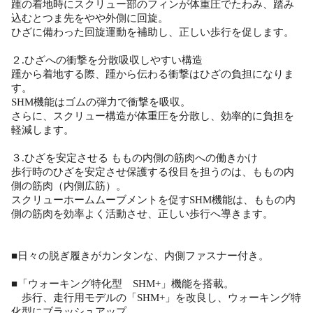
踵の着地時にスクリュー部のフィンが体重圧でたわみ、踏み
込むとつま先をやや外側に回旋。
ひざに備わった回旋運動を補助し、正しい歩行を促します。
２.ひざへの衝撃を分散吸収しやすい構造
踵から着地する際、踵から伝わる衝撃はひざの負担になりま
す。
SHM機能はゴムの弾力で衝撃を吸収。
さらに、スクリュー構造が体重圧を分散し、効率的に負担を
軽減します。
３.ひざを安定させる ももの内側の筋肉への働きかけ
歩行時のひざを安定させ保護する役目を担うのは、ももの内
側の筋肉（内側広筋）。
スクリューホームムーブメントを促すSHM機能は、ももの内
側の筋肉を効率よく活動させ、正しい歩行へ導きます。
■日々の脱ぎ履きがカンタンな、内側ファスナー付き。
■「ウォーキング特化型 SHM+」機能を搭載。
歩行、走行用モデルの「SHM+」を改良し、ウォーキング特
化型にブラッシュアップ。