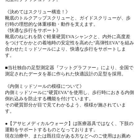
《決めてはスクリュー構造！》
靴底のトルクアップスクリューと、ガイドスクリューが、歩
行時の理想的な体重移動・動作を支えます。
《快適な歩行をサポート》
靴底のねじれを防ぐ軽量硬質EVAシャンクと、内外に高度差
をつけてかかとの着地時の安定性を高めた"高弾性EVA"を組み
合わせたミッドソールにより、快適な歩行をサポートしま
す。
■当社独自の足型測定器『フットグラファー』により、全国で
測定されたデータを基に作られた快適設計の足型を採用。
《内側ミッドソールの模様について》
内側ミッドソールに"硬質EVA"を使用し、歩行時におきる内側
倒れ込みを防止する機能を付けています。
その硬質部分が目で見てわかるよう、模様が施されていま
す。
●【アサヒメディカルウォーク】は医療器具ではなく、下肢の
運動をサポートするものとなっております。
現在治療中、または既往症がある方などへのご使用はお薦め