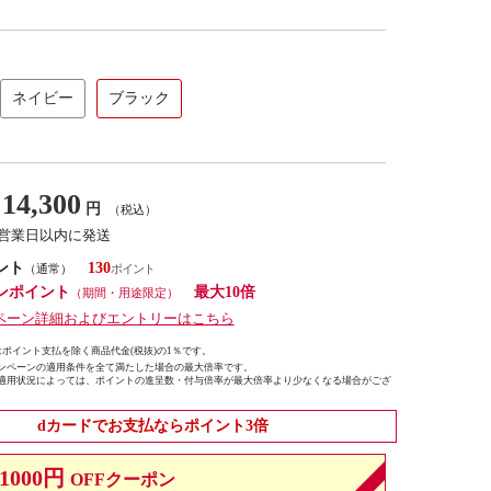
ネイビー
ブラック
14,300
円
（税込）
7営業日以内に発送
ント
130
（通常）
ンポイント
最大10倍
（期間・用途限定）
ペーン詳細およびエントリーはこちら
ポイント支払を除く商品代金(税抜)の1％です。
ンペーンの適用条件を全て満たした場合の最大倍率です。
適用状況によっては、ポイントの進呈数・付与倍率が最大倍率より少なくなる場合がござ
dカードでお支払ならポイント3倍
1000円
OFFクーポン