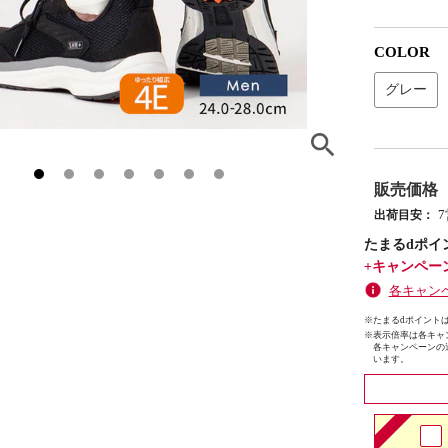
COLOR
グレー
販売価格
出荷目安：
たまるdポイ
+キャンペー
各キャン
※たまるdポイントは
※
表示倍率は各キャ
各キャンペーンの
います。