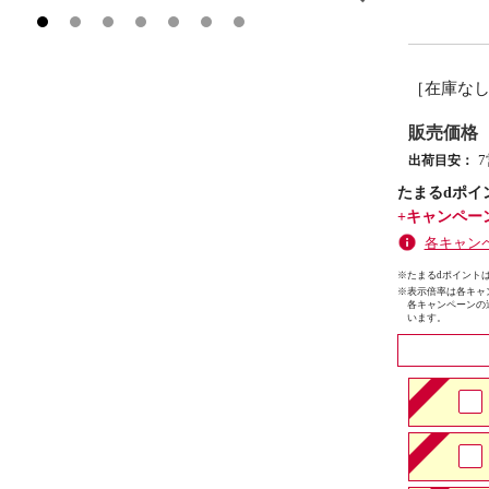
［在庫な
販売価格
出荷目安：
たまるdポイ
+キャンペー
各キャン
※たまるdポイントは
※
表示倍率は各キャ
各キャンペーンの
います。