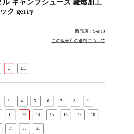
ダル キャンプシューズ 難燃加工
ク gerry
販売店：S-mart
この販売店の送料について
L
LL
3
4
5
6
7
8
9
12
13
14
15
16
17
18
21
22
23