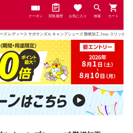
クーポン
閲覧履歴
お気に入り
検索
カート
ズ レディース サボサンダル キャンプシューズ 難燃加工 2way スリッポン クロ