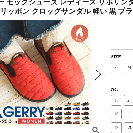
ー モックシューズ レディース サボサン
 スリッポン クロッグサンダル 軽い 黒 ブラッ
SIZE
S
M
No.
1
2
10
11
19
20