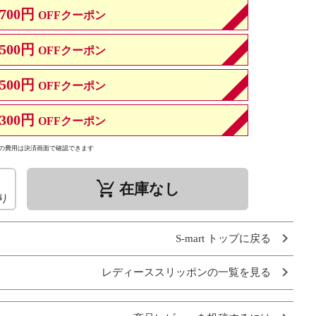
700円
OFFクーポン
500円
OFFクーポン
500円
OFFクーポン
300円
OFFクーポン
の費用は決済画面で確認できます
remove_shopping_cart
在庫なし
り
S-mart トップに戻る
レディーススリッポンの一覧を見る