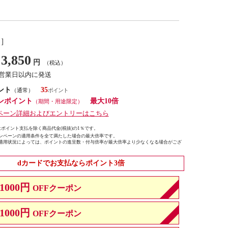
し］
3,850
円
（税込）
7営業日以内に発送
ント
35
（通常）
ンポイント
最大10倍
（期間・用途限定）
ペーン詳細およびエントリーはこちら
ポイント支払を除く商品代金(税抜)の1％です。
ンペーンの適用条件を全て満たした場合の最大倍率です。
適用状況によっては、ポイントの進呈数・付与倍率が最大倍率より少なくなる場合がござ
dカードでお支払ならポイント3倍
1000円
OFFクーポン
1000円
OFFクーポン