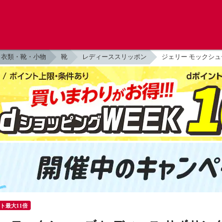
衣類・靴・小物
靴
レディーススリッポン
ジェリー モックシュー
ント最大11倍