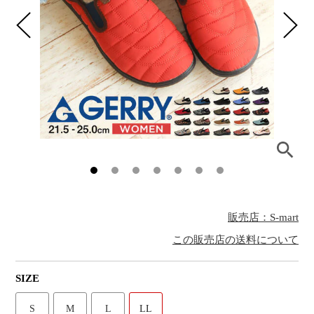
販売店：S-mart
この販売店の送料について
SIZE
S
M
L
LL