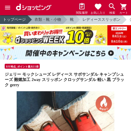
閲覧履歴
お気に入り
検索
カート
トップページ
衣類・靴・小物
靴
レディーススリッポン
8/8 時点_ポイント最大11倍
ジェリー モックシューズ レディース サボサンダル キャンプシュ
ーズ 難燃加工 2way スリッポン クロッグサンダル 軽い 黒 ブラッ
ク gerry