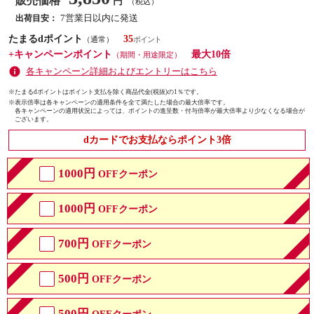
販売価格
円
（税込）
7営業日以内に発送
出荷目安：
たまるdポイント
35
（通常）
+キャンペーンポイント
最大10倍
（期間・用途限定）
各キャンペーン詳細およびエントリーはこちら
※たまるdポイントはポイント支払を除く商品代金(税抜)の1％です。
※
表示倍率は各キャンペーンの適用条件を全て満たした場合の最大倍率です。
各キャンペーンの適用状況によっては、ポイントの進呈数・付与倍率が最大倍率より少なくなる場合が
ございます。
dカードでお支払ならポイント3倍
1000円
OFFクーポン
1000円
OFFクーポン
700円
OFFクーポン
500円
OFFクーポン
500円