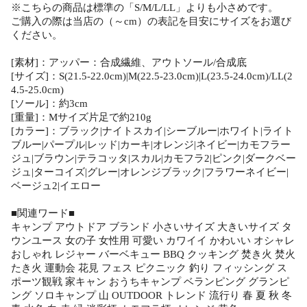
※こちらの商品は標準の「S/M/L/LL」よりも小さめです。
ご購入の際は当店の（～cm）の表記を目安にサイズをお選び
ください。
[素材]：アッパー：合成繊維、アウトソール/合成底
[サイズ]：S(21.5-22.0cm)|M(22.5-23.0cm)|L(23.5-24.0cm)/LL(2
4.5-25.0cm)
[ソール]：約3cm
[重量]：Mサイズ片足で約210g
[カラー]：ブラック|ナイトスカイ|シーブルー|ホワイト|ライト
ブルー|パープル|レッド|カーキ|オレンジ|ネイビー|カモフラー
ジュ|ブラウン|テラコッタ|スカル|カモフラ2|ピンク|ダークベー
ジュ|ターコイズ|グレー|オレンジブラック|フラワーネイビー|
ベージュ2|イエロー
■関連ワード■
キャンプ アウトドア ブランド 小さいサイズ 大きいサイズ タ
ウンユース 女の子 女性用 可愛い カワイイ かわいい オシャレ
おしゃれ レジャー バーベキュー BBQ クッキング 焚き火 焚火
たき火 運動会 花見 フェス ピクニック 釣り フィッシング ス
ポーツ観戦 家キャン おうちキャンプ ベランピング グランピ
ング ソロキャンプ 山 OUTDOOR トレンド 流行り 春 夏 秋 冬