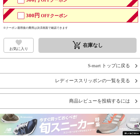
OFFクーポン
300円
OFFクーポン
※クーポン適用後の費用は決済画面で確認できます
remove_shopping_cart
在庫なし
お気に入り
S-mart トップに戻る
レディーススリッポンの一覧を見る
商品レビューを投稿するには