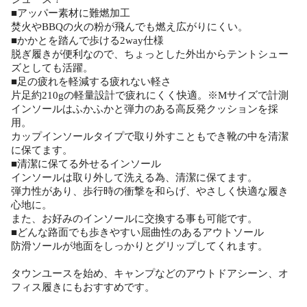
■アッパー素材に難燃加工
焚火やBBQの火の粉が飛んでも燃え広がりにくい。
■かかとを踏んで歩ける2way仕様
脱ぎ履きが便利なので、ちょっとした外出からテントシュー
ズとしても活躍。
■足の疲れを軽減する疲れない軽さ
片足約210gの軽量設計で疲れにくく快適。※Mサイズで計測
インソールはふかふかと弾力のある高反発クッションを採
用。
カップインソールタイプで取り外すこともでき靴の中を清潔
に保てます。
■清潔に保てる外せるインソール
インソールは取り外して洗える為、清潔に保てます。
弾力性があり、歩行時の衝撃を和らげ、やさしく快適な履き
心地に。
また、お好みのインソールに交換する事も可能です。
■どんな路面でも歩きやすい屈曲性のあるアウトソール
防滑ソールが地面をしっかりとグリップしてくれます。
タウンユースを始め、キャンプなどのアウトドアシーン、オ
フィス履きにもおすすめです。