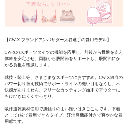
【CW-X ブランドアンバサダー大谷選手の愛用モデル】
CW-Xのスポーツタイツの機能を応用し、前後から骨盤を支え
体幹を安定させ、両脇から股関節をサポートし、股関節にか
かる負担を軽減します。
球技・陸上等、さまざまなスポーツにおすすめ。CW-X独自の
パワー切り替え技術でサポートラインの縫い目をなくし、不
快感がありません。フリーなカッティング始末でアウターに
もひびきにくくすっきり。
吸汗速乾素材使用で肌触りのよい軽いはきごごちです。下着
として1枚で着用できるタイプ。汗消臭機能付きで爽やかな着
用感です。