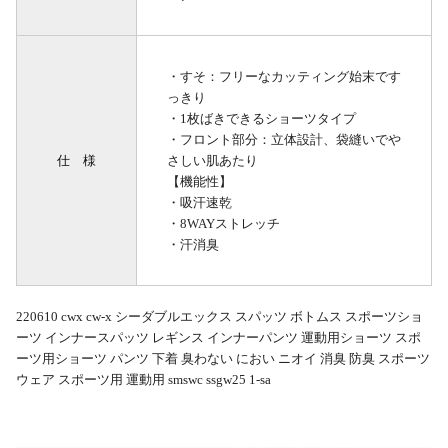
・すそ：フリーなカッティング始末です
っきり
・1枚ばきできるショーツタイプ
・フロント部分：立体設計、袋縫いでや
仕 様
さしい肌あたり
【機能性】
・吸汗速乾
・8WAYストレッチ
・汗消臭
220610 cwx cw-x シーダブルエックス スパッツ ボトムス スポーツショ
ーツ インナースパッツ レギンス インナーパンツ 運動用ショーツ スポ
ーツ用ショーツ パンツ 下着 臭わない におい ニオイ 消臭 防臭 スポーツ
ウェア スポーツ用 運動用 smswc ssgw25 1-sa