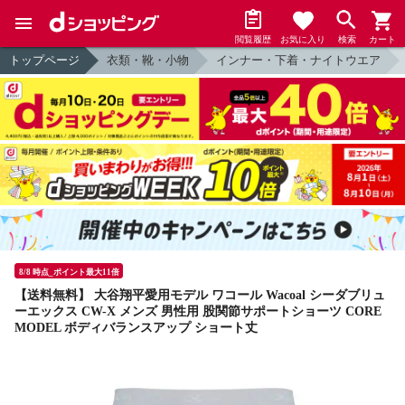
閲覧履歴
お気に入り
検索
カート
トップページ
衣類・靴・小物
インナー・下着・ナイトウエア
8/8 時点_ポイント最大11倍
【送料無料】 大谷翔平愛用モデル ワコール Wacoal シーダブリュ
ーエックス CW-X メンズ 男性用 股関節サポートショーツ CORE
MODEL ボディバランスアップ ショート丈