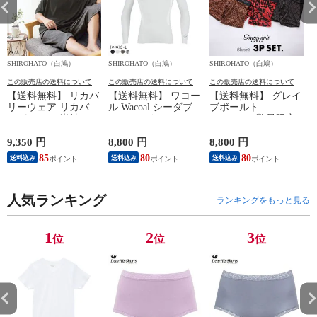
SHIROHATO（白鳩）
SHIROHATO（白鳩）
SHIROHATO（白鳩）
S
この販売店の送料について
この販売店の送料について
この販売店の送料について
【送料無料】 リカバ
【送料無料】 ワコー
【送料無料】 グレイ
リーウェア リカバリ
ル Wacoal シーダブリ
ブボールト
ーパジャマ 半袖 メ
ューエックス CW-X
Gravevault 数量限定
ンズ 上下セット ル
Mens JAO009
M L XL サイズ ボク
ームウェア パジャマ
JYURYU 柔流 ジュウ
サーパンツ おまかせ
9,350 円
8,800 円
8,800 円
9
リカバリーケア 7分
リュウ メンズ トッ
3P 福袋 ショート ロ
85
80
80
8
送料込み
送料込み
送料込み
丈パンツ 疲労回復
プ SML ハイネック
ーライズ 3枚セット
セルヴァン 一般医療
長袖 スポーツ
日本製
機器
人気ランキング
ランキングをもっと見る
1
2
3
位
位
位