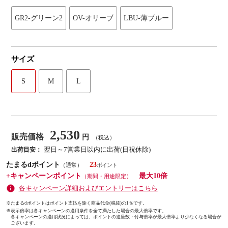
GR2-グリーン2
OV-オリーブ
LBU-薄ブルー
サイズ
S
M
L
2,530
販売価格
円
（税込）
翌日～7営業日以内に出荷(日祝休除)
出荷目安：
たまるdポイント
23
（通常）
+キャンペーンポイント
最大10倍
（期間・用途限定）
各キャンペーン詳細およびエントリーはこちら
※たまるdポイントはポイント支払を除く商品代金(税抜)の1％です。
※
表示倍率は各キャンペーンの適用条件を全て満たした場合の最大倍率です。
各キャンペーンの適用状況によっては、ポイントの進呈数・付与倍率が最大倍率より少なくなる場合が
ございます。