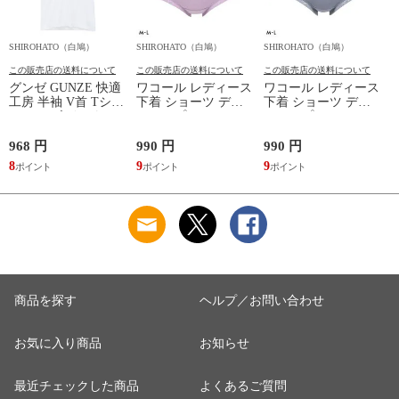
SHIROHATO（白鳩）
SHIROHATO（白鳩）
SHIROHATO（白鳩）
S
この販売店の送料について
この販売店の送料について
この販売店の送料について
グンゼ GUNZE 快適
ワコール レディース
ワコール レディース
工房 半袖 V首 Tシャ
下着 ショーツ ディ
下着 ショーツ ディ
ツ メンズ インナー
アヒップショーツ
アヒップショーツ
綿100％ Vネック 日
DearHip Shorts 綿混
DearHip Shorts 綿混
本製 抗菌防臭
スタンダード ノーマ
スタンダード ノーマ
968 円
990 円
990 円
7
ルショーツ ML
ルショーツ ML
8
9
9
6
Wacoal
Wacoal
商品を探す
ヘルプ／お問い合わせ
お気に入り商品
お知らせ
最近チェックした商品
よくあるご質問