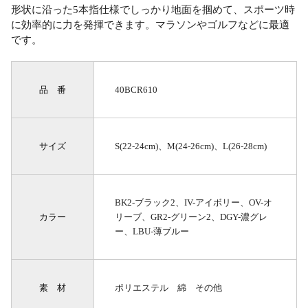
形状に沿った5本指仕様でしっかり地面を掴めて、スポーツ時
に効率的に力を発揮できます。マラソンやゴルフなどに最適
です。
品 番
40BCR610
サイズ
S(22-24cm)、M(24-26cm)、L(26-28cm)
BK2-ブラック2、IV-アイボリー、OV-オ
カラー
リーブ、GR2-グリーン2、DGY-濃グレ
ー、LBU-薄ブルー
素 材
ポリエステル 綿 その他