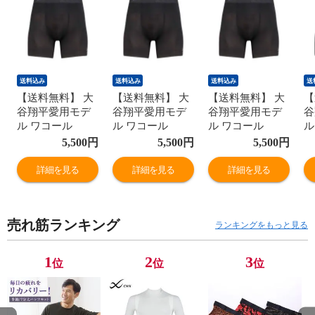
送料込み
送料込み
送料込み
送
【送料無料】 大
【送料無料】 大
【送料無料】 大
【
谷翔平愛用モデ
谷翔平愛用モデ
谷翔平愛用モデ
谷
ル ワコール
ル ワコール
ル ワコール
ル
Wacoal シーダブ
Wacoal シーダブ
Wacoal シーダブ
W
5,500
円
5,500
円
5,500
円
リューエックス
リューエックス
リューエックス
リ
CW-X メンズ 男
CW-X メンズ 男
CW-X メンズ 男
C
詳細を見る
詳細を見る
詳細を見る
性用 股関節サポ
性用 股関節サポ
性用 股関節サポ
性
ートショーツ
ートショーツ
ートショーツ
ー
CORE MODEL ボ
CORE MODEL ボ
CORE MODEL ボ
C
売れ筋ランキング
ディバランスア
ディバランスア
ディバランスア
デ
ランキングをもっと見る
ップ ショート丈
ップ ショート丈
ップ ショート丈
ッ
1
2
3
位
位
位