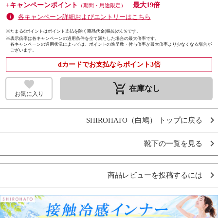
+キャンペーンポイント
最大19倍
（期間・用途限定）
各キャンペーン詳細およびエントリーはこちら
※たまるdポイントはポイント支払を除く商品代金(税抜)の1％です。
※
表示倍率は各キャンペーンの適用条件を全て満たした場合の最大倍率です。
各キャンペーンの適用状況によっては、ポイントの進呈数・付与倍率が最大倍率より少なくなる場合が
ございます。
dカードでお支払ならポイント3倍
remove_shopping_cart
在庫なし
お気に入り
SHIROHATO（白鳩） トップに戻る
靴下の一覧を見る
商品レビューを投稿するには