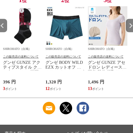
位
位
位
SHIROHATO（白鳩）
SHIROHATO（白鳩）
SHIROHATO（白鳩）
S
この販売店の送料について
この販売店の送料について
この販売店の送料について
グンゼ GUNZE アク
グンゼ BODY WILD
グンゼ GUNZE アセ
ティブスタイル クル
EZX カットオフ ボ
ドロン レディース
ー丈 ソックス 靴下
クサーパンツ メンズ
下着 肌着 汗取りイ
レディース スポーツ
前とじ 日本製
ンナー 2分袖 インナ
ソックス
GUNZE ボディワイ
ーシャツ 吸汗速乾
396 円
1,320 円
1,496 円
1
ルド イージーエック
3
12
13
1
ス