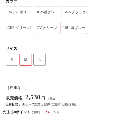
カラー
IV-アイボリー
DGY-濃グレー
BK2-ブラック2
GR2-グリーン2
OV-オリーブ
LBU-薄ブルー
サイズ
S
M
L
［在庫なし］
2,530
販売価格
円
（税込）
翌日～7営業日以内に出荷(日祝休除)
出荷目安：
たまるdポイント
23
（通常）