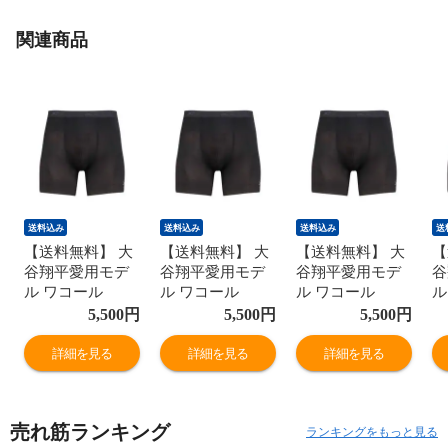
関連商品
送料込み
送料込み
送料込み
送
【送料無料】 大
【送料無料】 大
【送料無料】 大
【
谷翔平愛用モデ
谷翔平愛用モデ
谷翔平愛用モデ
谷
ル ワコール
ル ワコール
ル ワコール
ル
Wacoal シーダブ
Wacoal シーダブ
Wacoal シーダブ
W
5,500
円
5,500
円
5,500
円
リューエックス
リューエックス
リューエックス
リ
CW-X メンズ 男
CW-X メンズ 男
CW-X メンズ 男
C
詳細を見る
詳細を見る
詳細を見る
性用 股関節サポ
性用 股関節サポ
性用 股関節サポ
性
ートショーツ
ートショーツ
ートショーツ
ー
CORE MODEL ボ
CORE MODEL ボ
CORE MODEL ボ
C
売れ筋ランキング
ディバランスア
ディバランスア
ディバランスア
デ
ランキングをもっと見る