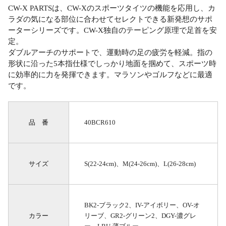
CW-X PARTSは、CW-Xのスポーツタイツの機能を応用し、カ
ラダの気になる部位に合わせてセレクトできる新発想のサポ
ーターシリーズです。CW-X独自のテーピング原理で足首を安
定。
ダブルアーチのサポートで、運動時の足の疲労を軽減。指の
形状に沿った5本指仕様でしっかり地面を掴めて、スポーツ時
に効率的に力を発揮できます。マラソンやゴルフなどに最適
です。
品 番
40BCR610
サイズ
S(22-24cm)、M(24-26cm)、L(26-28cm)
BK2-ブラック2、IV-アイボリー、OV-オ
カラー
リーブ、GR2-グリーン2、DGY-濃グレ