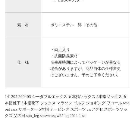
ー、LBU-薄ブルー
素 材
ポリエステル 綿 その他
・両足入り
・抗菌防臭素材
仕 様
※生産時期によってパッケージが異なる
場合がありますが、商品自体の仕様変更
はございません。予めご了承ください。
141205 260403 シーダブルエックス 五本指ソックス 5本指ソックス 五
本指靴下 5本指靴下 ソックス マラソン ゴルフ ジョギング ワコール wac
oal cwx サポーター 5本指 テーピング スポーツ cwアクセ スポーツソッ
クス 父の日 spo_leg smswc ssgw25 leg2511 1-sa