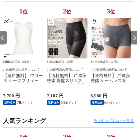
ップ ショート丈
ップ ショート丈
ップ ショート丈
ッ
1
2
3
位
位
位
SHIROHATO（白鳩）
SHIROHATO（白鳩）
SHIROHATO（白鳩）
S
この販売店の送料について
この販売店の送料について
この販売店の送料について
【送料無料】 ワコー
【送料無料】 芦屋美
【送料無料】 芦屋美
ル シーダブリューエ
整体 骨盤スリムスタ
整体 シームレス骨盤
ックス CW-X
イルショーツ 2枚組
スリムショーツ エア
WOMENS JYURYU
ロングガードル 骨盤
リー 2枚組 ショート
柔流 ノースリーブ
矯正 骨盤補正 補正
ガードル 骨盤矯正
7,700 円
7,107 円
6,980 円
6
トップス タンクトッ
下着 シームレス レ
骨盤補正 補正下着
70
64
63
送料込み
送料込み
送料込み
プ Uネック JAY390
ディース
シームレス レディー
Wacoal
ス
人気ランキング
ランキングをもっと見る
1
2
3