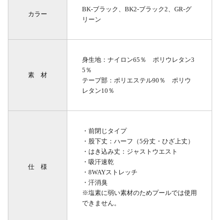
BK-ブラック、BK2-ブラック2、GR-グ
カラー
リーン
身生地：ナイロン65％ ポリウレタン3
5％
素 材
テープ部：ポリエステル90％ ポリウ
レタン10％
・前閉じタイプ
・股下丈：ハーフ（5分丈・ひざ上丈）
・はき込み丈：ジャストウエスト
・吸汗速乾
仕 様
・8WAYストレッチ
・汗消臭
※塩素に弱い素材のためプールでは使用
できません。