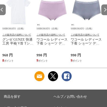
SHIROHATO（白鳩）
SHIROHATO（白鳩）
SHIROHATO（白鳩）
S
この販売店の送料について
この販売店の送料について
この販売店の送料について
グンゼ GUNZE 快適
ワコール レディース
ワコール レディース
工房 半袖 V首 Tシャ
下着 ショーツ ディ
下着 ショーツ ディ
ツ メンズ インナー
アヒップショーツ
アヒップショーツ
綿100％ Vネック 日
DearHip Shorts 綿混
DearHip Shorts 綿混
本製 抗菌防臭
スタンダード ノーマ
スタンダード ノーマ
968 円
990 円
990 円
7
ルショーツ ML
ルショーツ ML
8
9
9
6
Wacoal
Wacoal
商品を探す
ヘルプ／お問い合わせ