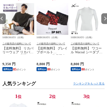
SHIROHATO（白鳩）
SHIROHATO（白鳩）
SHIROHATO（白鳩）
S
この販売店の送料について
この販売店の送料について
この販売店の送料について
【送料無料】 リカバ
【送料無料】 グレイ
【送料無料】 ワコー
リーウェア リカバリ
ブボールト
ル Wacoal シーダブリ
ーパジャマ 半袖 メ
Gravevault 数量限定
ューエックス CW-X
ンズ 上下セット ル
M L XL サイズ ボク
Mens JAO009
ームウェア パジャマ
サーパンツ おまかせ
JYURYU 柔流 ジュウ
9,350 円
8,800 円
8,800 円
9
リカバリーケア 7分
3P 福袋 ショート ロ
リュウ メンズ トッ
85
80
80
8
送料込み
送料込み
送料込み
丈パンツ 疲労回復
ーライズ 3枚セット
プ SML ハイネック
セルヴァン 一般医療
日本製
長袖 スポーツ
機器
人気ランキング
ランキングをもっと見る
1
2
3
位
位
位