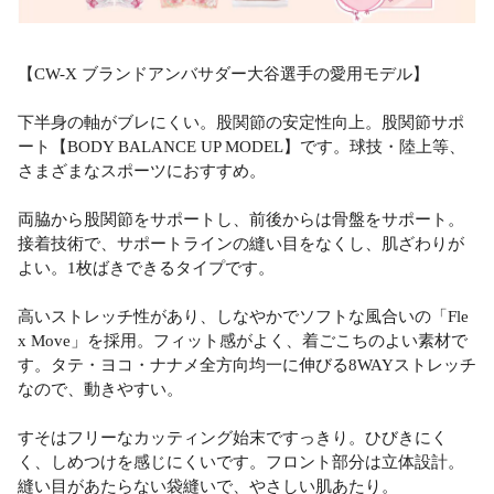
【CW-X ブランドアンバサダー大谷選手の愛用モデル】
下半身の軸がブレにくい。股関節の安定性向上。股関節サポ
ート【BODY BALANCE UP MODEL】です。球技・陸上等、
さまざまなスポーツにおすすめ。
両脇から股関節をサポートし、前後からは骨盤をサポート。
接着技術で、サポートラインの縫い目をなくし、肌ざわりが
よい。1枚ばきできるタイプです。
高いストレッチ性があり、しなやかでソフトな風合いの「Fle
x Move」を採用。フィット感がよく、着ごこちのよい素材で
す。タテ・ヨコ・ナナメ全方向均一に伸びる8WAYストレッチ
なので、動きやすい。
すそはフリーなカッティング始末ですっきり。ひびきにく
く、しめつけを感じにくいです。フロント部分は立体設計。
縫い目があたらない袋縫いで、やさしい肌あたり。