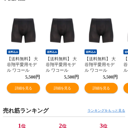
送料込み
送料込み
送料込み
送
【送料無料】 大
【送料無料】 大
【送料無料】 大
【
谷翔平愛用モデ
谷翔平愛用モデ
谷翔平愛用モデ
谷
ル ワコール
ル ワコール
ル ワコール
ル
Wacoal シーダブ
Wacoal シーダブ
Wacoal シーダブ
W
5,500
円
5,500
円
5,500
円
リューエックス
リューエックス
リューエックス
リ
CW-X メンズ 男
CW-X メンズ 男
CW-X メンズ 男
C
詳細を見る
詳細を見る
詳細を見る
性用 股関節サポ
性用 股関節サポ
性用 股関節サポ
性
ートショーツ
ートショーツ
ートショーツ
ー
CORE MODEL ボ
CORE MODEL ボ
CORE MODEL ボ
C
売れ筋ランキング
ディバランスア
ディバランスア
ディバランスア
デ
ランキングをもっと見る
ップ ショート丈
ップ ショート丈
ップ ショート丈
ッ
1
2
3
位
位
位