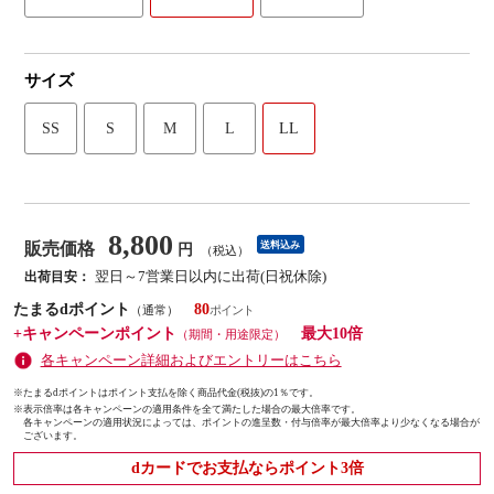
サイズ
SS
S
M
L
LL
8,800
販売価格
送料込み
円
（税込）
翌日～7営業日以内に出荷(日祝休除)
出荷目安：
たまるdポイント
80
（通常）
+キャンペーンポイント
最大10倍
（期間・用途限定）
各キャンペーン詳細およびエントリーはこちら
※たまるdポイントはポイント支払を除く商品代金(税抜)の1％です。
※
表示倍率は各キャンペーンの適用条件を全て満たした場合の最大倍率です。
各キャンペーンの適用状況によっては、ポイントの進呈数・付与倍率が最大倍率より少なくなる場合が
ございます。
dカードでお支払ならポイント3倍