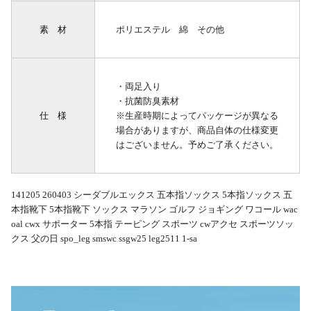
素 材
ポリエステル 綿 その他
・両足入り
・抗菌防臭素材
仕 様
※生産時期によってパッケージが異なる
場合がありますが、商品自体の仕様変更
はございません。予めご了承ください。
141205 260403 シーダブルエックス 五本指ソックス 5本指ソックス 五
本指靴下 5本指靴下 ソックス マラソン ゴルフ ジョギング ワコール wac
oal cwx サポーター 5本指 テーピング スポーツ cwアクセ スポーツソッ
クス 父の日 spo_leg smswc ssgw25 leg2511 1-sa