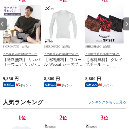
SHIROHATO（白鳩）
SHIROHATO（白鳩）
SHIROHATO（白鳩）
S
この販売店の送料について
この販売店の送料について
この販売店の送料について
【送料無料】 リカバ
【送料無料】 ワコー
【送料無料】 グレイ
リーウェア リカバリ
ル Wacoal シーダブリ
ブボールト
ーパジャマ 半袖 メ
ューエックス CW-X
Gravevault 数量限定
ンズ 上下セット ル
Mens JAO009
M L XL サイズ ボク
ームウェア パジャマ
JYURYU 柔流 ジュウ
サーパンツ おまかせ
9,350 円
8,800 円
8,800 円
9
リカバリーケア 7分
リュウ メンズ トッ
3P 福袋 ショート ロ
85
80
80
8
送料込み
送料込み
送料込み
丈パンツ 疲労回復
プ SML ハイネック
ーライズ 3枚セット
セルヴァン 一般医療
長袖 スポーツ
日本製
機器
人気ランキング
ランキングをもっと見る
1
2
3
位
位
位