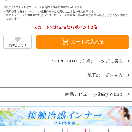
※たまるdポイントはポイント支払を除く商品代金(税抜)の1％です。
※
表示倍率は各キャンペーンの適用条件を全て満たした場合の最大倍率です。
各キャンペーンの適用状況によっては、ポイントの進呈数・付与倍率が最大倍率より少なくなる場合が
ございます。
dカードでお支払ならポイント3倍
shopping_cart
カートに入れる
お気に入り
SHIROHATO（白鳩） トップに戻る
靴下の一覧を見る
商品レビューを投稿するには