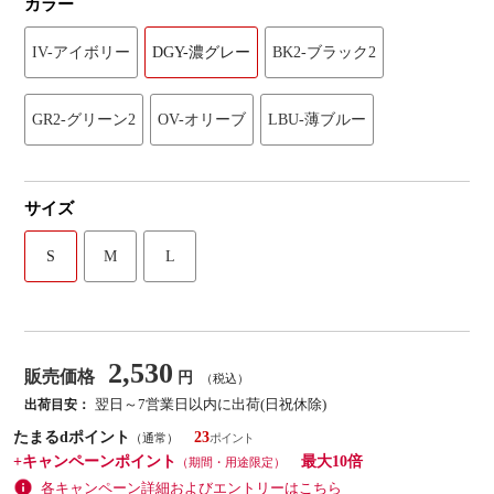
カラー
IV-アイボリー
DGY-濃グレー
BK2-ブラック2
GR2-グリーン2
OV-オリーブ
LBU-薄ブルー
サイズ
S
M
L
2,530
販売価格
円
（税込）
翌日～7営業日以内に出荷(日祝休除)
出荷目安：
たまるdポイント
23
（通常）
+キャンペーンポイント
最大10倍
（期間・用途限定）
各キャンペーン詳細およびエントリーはこちら