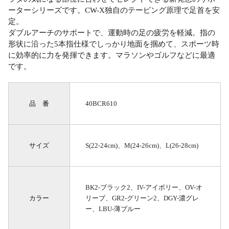
ーターシリーズです。CW-X独自のテーピング原理で足首を安
定。
ダブルアーチのサポートで、運動時の足の疲労を軽減。指の
形状に沿った5本指仕様でしっかり地面を掴めて、スポーツ時
に効率的に力を発揮できます。マラソンやゴルフなどに最適
です。
品 番
40BCR610
サイズ
S(22-24cm)、M(24-26cm)、L(26-28cm)
BK2-ブラック2、IV-アイボリー、OV-オ
カラー
リーブ、GR2-グリーン2、DGY-濃グレ
ー、LBU-薄ブルー