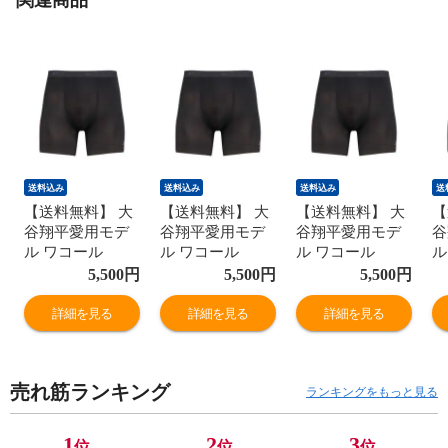
送料込み
送料込み
送料込み
送
【送料無料】 大
【送料無料】 大
【送料無料】 大
【
谷翔平愛用モデ
谷翔平愛用モデ
谷翔平愛用モデ
谷
ル ワコール
ル ワコール
ル ワコール
ル
Wacoal シーダブ
Wacoal シーダブ
Wacoal シーダブ
W
5,500
円
5,500
円
5,500
円
リューエックス
リューエックス
リューエックス
リ
CW-X メンズ 男
CW-X メンズ 男
CW-X メンズ 男
C
詳細を見る
詳細を見る
詳細を見る
性用 股関節サポ
性用 股関節サポ
性用 股関節サポ
性
ートショーツ
ートショーツ
ートショーツ
ー
CORE MODEL ボ
CORE MODEL ボ
CORE MODEL ボ
C
売れ筋ランキング
ディバランスア
ディバランスア
ディバランスア
デ
ランキングをもっと見る
ップ ショート丈
ップ ショート丈
ップ ショート丈
ッ
1
2
3
位
位
位