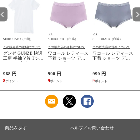
SHIROHATO（白鳩）
SHIROHATO（白鳩）
SHIROHATO（白鳩）
S
この販売店の送料について
この販売店の送料について
この販売店の送料について
グンゼ GUNZE 快適
ワコール レディース
ワコール レディース
工房 半袖 V首 Tシャ
下着 ショーツ ディ
下着 ショーツ ディ
ツ メンズ インナー
アヒップショーツ
アヒップショーツ
綿100％ Vネック 日
DearHip Shorts 綿混
DearHip Shorts 綿混
本製 抗菌防臭
スタンダード ノーマ
スタンダード ノーマ
968 円
990 円
990 円
7
ルショーツ ML
ルショーツ ML
8
9
9
6
Wacoal
Wacoal
商品を探す
ヘルプ／お問い合わせ