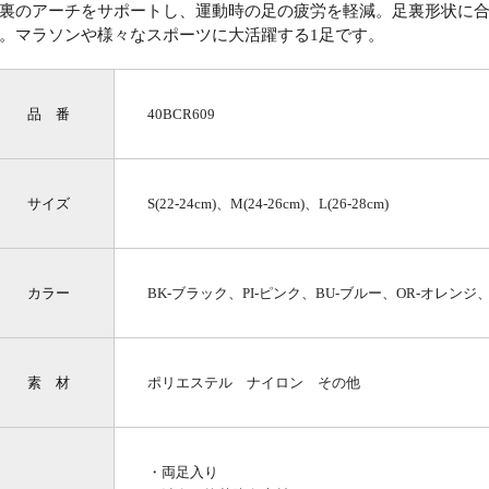
裏のアーチをサポートし、運動時の足の疲労を軽減。足裏形状に
。マラソンや様々なスポーツに大活躍する1足です。
品 番
40BCR609
サイズ
S(22-24cm)、M(24-26cm)、L(26-28cm)
カラー
BK-ブラック、PI-ピンク、BU-ブルー、OR-オレンジ
素 材
ポリエステル ナイロン その他
・両足入り