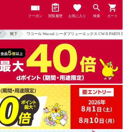
クーポン
閲覧履歴
お気に入り
検索
カート
ア
靴下
ワコール Wacoal シーダブリューエックス CW-X PARTS