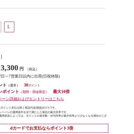
L
し］
3,300
円
（税込）
翌日～7営業日以内に出荷(日祝休除)
ント
30
（通常）
ンポイント
最大10倍
（期間・用途限定）
ペーン詳細およびエントリーはこちら
ポイント支払を除く商品代金(税抜)の1％です。
ンペーンの適用条件を全て満たした場合の最大倍率です。
適用状況によっては、ポイントの進呈数・付与倍率が最大倍率より少なくなる場合がござ
dカードでお支払ならポイント3倍