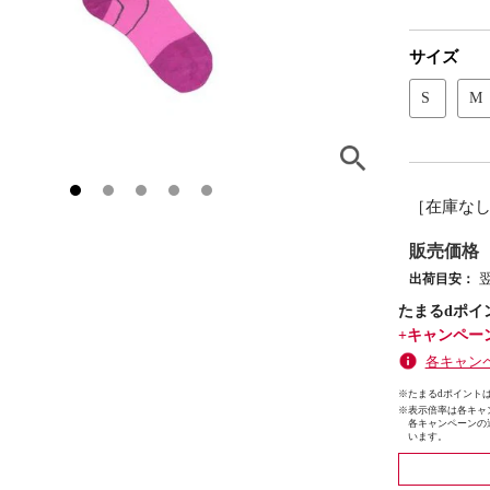
サイズ
S
M
［在庫な
販売価格
出荷目安：
たまるdポイ
+キャンペー
各キャン
※たまるdポイントは
※
表示倍率は各キャ
各キャンペーンの
います。