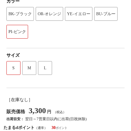
カラー
BK-ブラック
OR-オレンジ
YE-イエロー
BU-ブルー
PI-ピンク
サイズ
S
M
L
［在庫なし］
3,300
販売価格
円
（税込）
翌日～7営業日以内に出荷(日祝休除)
出荷目安：
たまるdポイント
30
（通常）