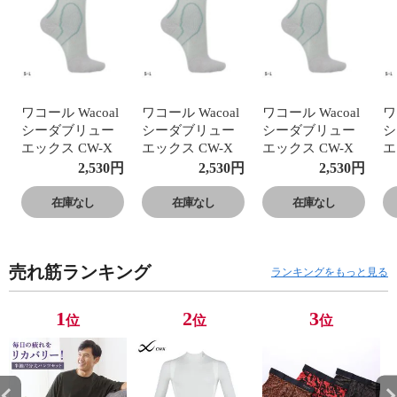
ワコール Wacoal
ワコール Wacoal
ワコール Wacoal
ワ
シーダブリュー
シーダブリュー
シーダブリュー
シ
エックス CW-X
エックス CW-X
エックス CW-X
エ
PARTS 男女兼用
PARTS 男女兼用
PARTS 男女兼用
P
2,530
円
2,530
円
2,530
円
サポートソック
サポートソック
サポートソック
サ
ス ショートタイ
ス ショートタイ
ス ショートタイ
ス
在庫なし
在庫なし
在庫なし
プ 靴下
プ 靴下
プ 靴下
プ
売れ筋ランキング
ランキングをもっと見る
1
2
3
位
位
位