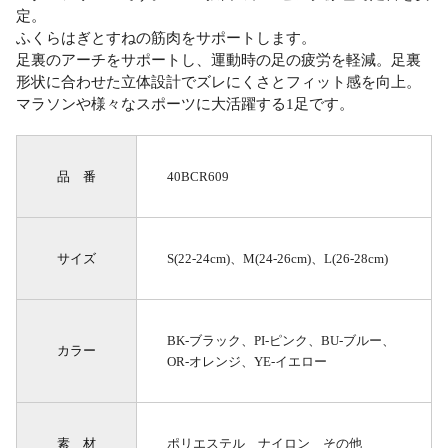
定。
ふくらはぎとすねの筋肉をサポートします。
足裏のアーチをサポートし、運動時の足の疲労を軽減。足裏
形状に合わせた立体設計でズレにくさとフィット感を向上。
マラソンや様々なスポーツに大活躍する1足です。
品 番
40BCR609
サイズ
S(22-24cm)、M(24-26cm)、L(26-28cm)
BK-ブラック、PI-ピンク、BU-ブルー、
カラー
OR-オレンジ、YE-イエロー
素 材
ポリエステル ナイロン その他