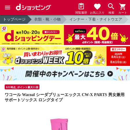
閲覧履歴
お気に入り
検索
カート
トップページ
衣類・靴・小物
インナー・下着・ナイトウエア
8/8 時点_ポイント最大11倍
ワコール Wacoal シーダブリューエックス CW-X PARTS 男女兼用
サポートソックス ロングタイプ