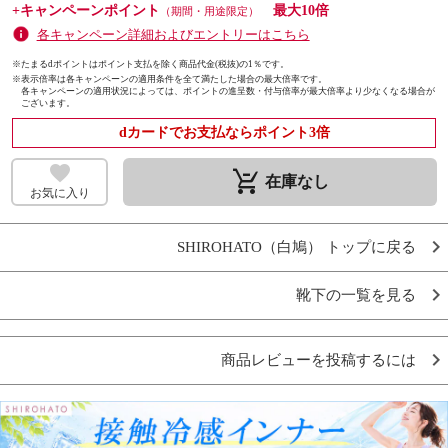
+キャンペーンポイント
最大10倍
（期間・用途限定）
各キャンペーン詳細およびエントリーはこちら
※たまるdポイントはポイント支払を除く商品代金(税抜)の1％です。
※
表示倍率は各キャンペーンの適用条件を全て満たした場合の最大倍率です。
各キャンペーンの適用状況によっては、ポイントの進呈数・付与倍率が最大倍率より少なくなる場合が
ございます。
dカードでお支払ならポイント3倍
remove_shopping_cart
在庫なし
お気に入り
SHIROHATO（白鳩） トップに戻る
靴下の一覧を見る
商品レビューを投稿するには