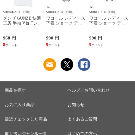
SHIROHATO（白鳩）
SHIROHATO（白鳩）
SHIROHATO（白鳩）
S
グンゼ GUNZE 快適
ワコール レディース
ワコール レディース
工房 半袖 V首 Tシャ
下着 ショーツ ディ
下着 ショーツ ディ
ツ メンズ インナー
アヒップショーツ
アヒップショーツ
綿100％ Vネック 日
DearHip Shorts 綿混
DearHip Shorts 綿混
本製 抗菌防臭
スタンダード ノーマ
スタンダード ノーマ
968 円
990 円
990 円
7
ルショーツ ML
ルショーツ ML
8
9
9
6
Wacoal
Wacoal
商品を探す
ヘルプ／お問い合わせ
お気に入り商品
お知らせ
最近チェックした商品
よくあるご質問
取り扱いジャンル一覧
はじめての方へ