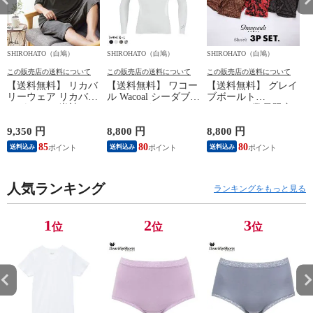
SHIROHATO（白鳩）
SHIROHATO（白鳩）
SHIROHATO（白鳩）
S
この販売店の送料について
この販売店の送料について
この販売店の送料について
【送料無料】 リカバ
【送料無料】 ワコー
【送料無料】 グレイ
リーウェア リカバリ
ル Wacoal シーダブリ
ブボールト
ーパジャマ 半袖 メ
ューエックス CW-X
Gravevault 数量限定
ンズ 上下セット ル
Mens JAO009
M L XL サイズ ボク
ームウェア パジャマ
JYURYU 柔流 ジュウ
サーパンツ おまかせ
9,350 円
8,800 円
8,800 円
9
リカバリーケア 7分
リュウ メンズ トッ
3P 福袋 ショート ロ
85
80
80
8
送料込み
送料込み
送料込み
丈パンツ 疲労回復
プ SML ハイネック
ーライズ 3枚セット
セルヴァン 一般医療
長袖 スポーツ
日本製
機器
人気ランキング
ランキングをもっと見る
1
2
3
位
位
位