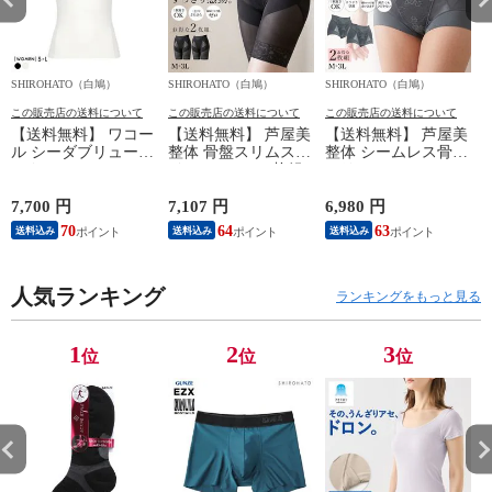
SHIROHATO（白鳩）
SHIROHATO（白鳩）
SHIROHATO（白鳩）
S
この販売店の送料について
この販売店の送料について
この販売店の送料について
【送料無料】 ワコー
【送料無料】 芦屋美
【送料無料】 芦屋美
ル シーダブリューエ
整体 骨盤スリムスタ
整体 シームレス骨盤
ックス CW-X
イルショーツ 2枚組
スリムショーツ エア
WOMENS JYURYU
ロングガードル 骨盤
リー 2枚組 ショート
柔流 ノースリーブ
矯正 骨盤補正 補正
ガードル 骨盤矯正
7,700 円
7,107 円
6,980 円
6
トップス タンクトッ
下着 シームレス レ
骨盤補正 補正下着
70
64
63
送料込み
送料込み
送料込み
プ Uネック JAY390
ディース
シームレス レディー
Wacoal
ス
人気ランキング
ランキングをもっと見る
1
2
3
位
位
位