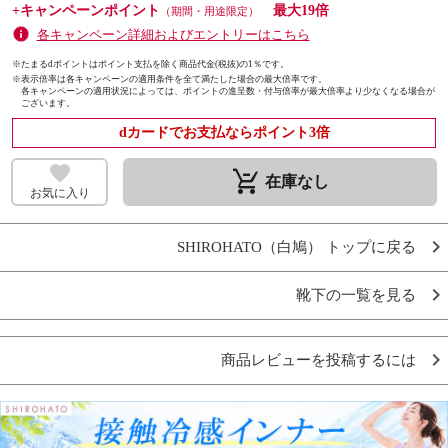
+キャンペーンポイント
最大19倍
（期間・用途限定）
各キャンペーン詳細およびエントリーはこちら
※たまるdポイントはポイント支払を除く商品代金(税抜)の1％です。
※
表示倍率は各キャンペーンの適用条件を全て満たした場合の最大倍率です。
各キャンペーンの適用状況によっては、ポイントの進呈数・付与倍率が最大倍率より少なくなる場合が
ございます。
dカードでお支払ならポイント3倍
remove_shopping_cart
在庫なし
お気に入り
SHIROHATO（白鳩） トップに戻る
靴下の一覧を見る
商品レビューを投稿するには