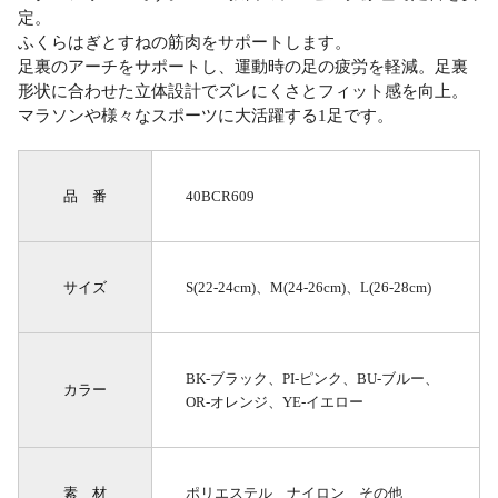
定。
ふくらはぎとすねの筋肉をサポートします。
足裏のアーチをサポートし、運動時の足の疲労を軽減。足裏
形状に合わせた立体設計でズレにくさとフィット感を向上。
マラソンや様々なスポーツに大活躍する1足です。
品 番
40BCR609
サイズ
S(22-24cm)、M(24-26cm)、L(26-28cm)
BK-ブラック、PI-ピンク、BU-ブルー、
カラー
OR-オレンジ、YE-イエロー
素 材
ポリエステル ナイロン その他