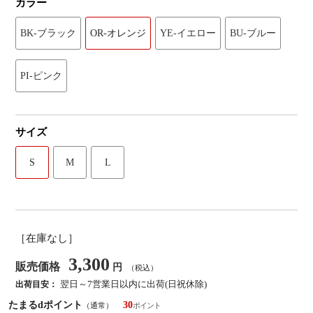
カラー
BK-ブラック
OR-オレンジ
YE-イエロー
BU-ブルー
PI-ピンク
サイズ
S
M
L
［在庫なし］
3,300
販売価格
円
（税込）
翌日～7営業日以内に出荷(日祝休除)
出荷目安：
たまるdポイント
30
（通常）