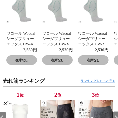
ワコール Wacoal
ワコール Wacoal
ワコール Wacoal
ワ
シーダブリュー
シーダブリュー
シーダブリュー
シ
エックス CW-X
エックス CW-X
エックス CW-X
エ
PARTS 男女兼用
PARTS 男女兼用
PARTS 男女兼用
P
2,530
円
2,530
円
2,530
円
サポートソック
サポートソック
サポートソック
サ
ス ショートタイ
ス ショートタイ
ス ショートタイ
ス
在庫なし
在庫なし
在庫なし
プ 靴下
プ 靴下
プ 靴下
プ
売れ筋ランキング
ランキングをもっと見る
1
2
3
位
位
位