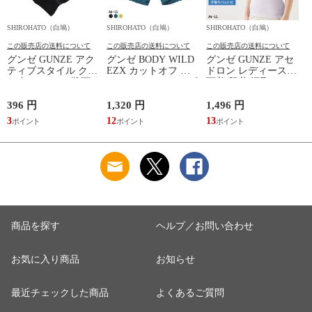
SHIROHATO（白鳩）
SHIROHATO（白鳩）
SHIROHATO（白鳩）
S
この販売店の送料について
この販売店の送料について
この販売店の送料について
グンゼ GUNZE アク
グンゼ BODY WILD
グンゼ GUNZE アセ
ティブスタイル クル
EZX カットオフ ボ
ドロン レディース
ー丈 ソックス 靴下
クサーパンツ メンズ
下着 肌着 汗取りイ
レディース スポーツ
前とじ 日本製
ンナー 2分袖 インナ
ソックス
GUNZE ボディワイ
ーシャツ 吸汗速乾
396 円
1,320 円
1,496 円
1
ルド イージーエック
3
12
13
1
ス
商品を探す
ヘルプ／お問い合わせ
お気に入り商品
お知らせ
最近チェックした商品
よくあるご質問