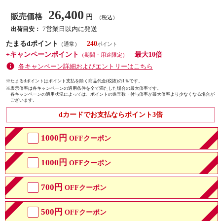
26,400
販売価格
円
（税込）
7営業日以内に発送
出荷目安：
たまるdポイント
240
（通常）
+キャンペーンポイント
最大10倍
（期間・用途限定）
各キャンペーン詳細およびエントリーはこちら
※たまるdポイントはポイント支払を除く商品代金(税抜)の1％です。
※
表示倍率は各キャンペーンの適用条件を全て満たした場合の最大倍率です。
各キャンペーンの適用状況によっては、ポイントの進呈数・付与倍率が最大倍率より少なくなる場合が
ございます。
dカードでお支払ならポイント3倍
1000円
OFFクーポン
1000円
OFFクーポン
700円
OFFクーポン
500円
OFFクーポン