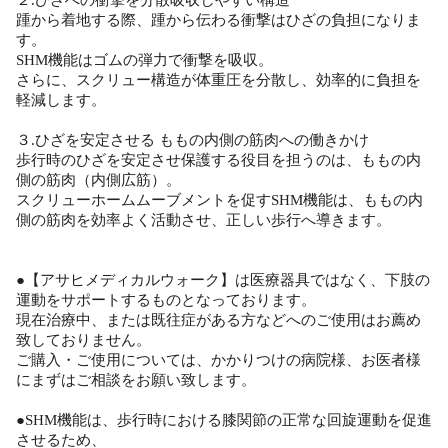
踵から着地する際、踵から伝わる衝撃はひざの負担になりま
す。
SHM機能はゴムの弾力で衝撃を吸収。
さらに、スクリュー構造が体重圧を分散し、効率的に負担を
軽減します。
３.ひざを安定させる ももの内側の筋肉への働きかけ
歩行時のひざを安定させ保護する役目を担うのは、ももの内
側の筋肉（内側広筋）。
スクリューホームムーブメントを促すSHM機能は、ももの内
側の筋肉を効率よく活動させ、正しい歩行へ導きます。
●【アサヒメディカルウォーク】は医療器具ではなく、下肢の
運動をサポートするものとなっております。
現在治療中、または既往症がある方などへのご使用はお薦め
致しておりません。
ご購入・ご使用については、かかりつけの病院様、お医者様
にまずはご相談をお願い致します。
●SHM機能は、歩行時における膝関節の正常な回旋運動を促進
させるため、