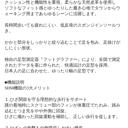
クッション性と機能性を重視。柔らかな天然皮革を使用し
ソフトなフィット感とゆったりした履き心地でタウンからウ
ォーキング用まであらゆるシーンに活躍します。
長時間歩いても疲れにくい、低反発のスポンジインソールつ
き。
かかと部分をしっかりと絞り込むことで足を包み、足抜けが
しにくい形状。
独自の足型測定器『フットグラファー』により、全国で測定
されたデータを基に作られた、快適設計の足型を採用。
日本人の足に合わせた、ゆったり幅の足型です。
■機能説明
SHM機能の3大メリット
１.ひざ関節を守る理想的な歩行をサポート
踵の着地時にスクリュー部のフィンが体重圧でたわみ、踏み
込むとつま先をやや外側に回旋。
ひざに備わった回旋運動を補助し、正しい歩行を促します。
２.ひざへの衝撃を分散吸収しやすい構造