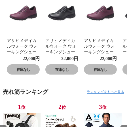
アサヒメディカ
アサヒメディカ
アサヒメディカ
ア
ルウォーク ウォ
ルウォーク ウォ
ルウォーク ウォ
ル
ーキングシュー
ーキングシュー
ーキングシュー
ー
ズ レディース 防
ズ レディース 防
ズ レディース 防
ズ
22,000
円
22,000
円
22,000
円
水 ゴアテックス
水 ゴアテックス
水 ゴアテックス
水
4E 本革 レザー
4E 本革 レザー
4E 本革 レザー
4
在庫なし
在庫なし
在庫なし
アウトドア 黒 ブ
アウトドア 黒 ブ
アウトドア 黒 ブ
ア
ラック 紫 L023
ラック 紫 L023
ラック 紫 L023
ラ
売れ筋ランキング
ランキングをもっと見る
1
2
3
位
位
位