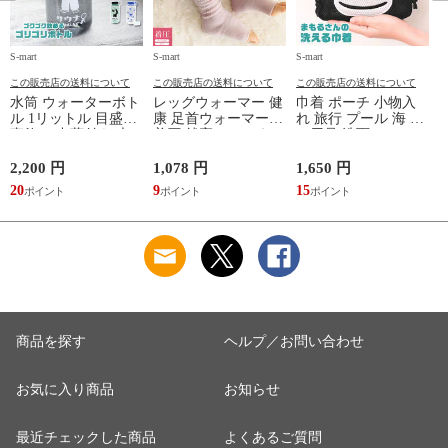
S-mart
S-mart
S-mart
S-
この販売店の送料について
この販売店の送料について
この販売店の送料について
水筒 ウォーターボト
レッグウォーマー 健
巾着 ポーチ 小物入
ル 1リットル 目盛り
康 足首ウォーマー
れ 旅行 プール 海 バ
直飲み 中蓋付き 大
着圧 就寝 おしゃれ
ス用品 洗面セット
容量 かわいい 軽い
冷え靴下 ソックス
洗える ゴリラ 銭湯
マイボトル 動物 ア
ふんわり 足湯のよう
サウナ ごリラックス
2,200 円
1,078 円
1,650 円
2
ニマル ゴリラ ごリ
なぽかぽかナイトウ
まもるさんの洗える
20
9
15
2
ラックス ゴリゴリボ
ォーマー inf-26
巾着 ブラック 黒
トル
商品を探す
ヘルプ／お問い合わせ
お気に入り商品
お知らせ
最近チェックした商品
よくあるご質問