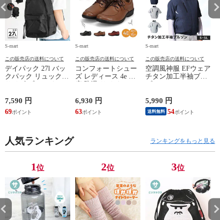
S-mart
S-mart
S-mart
S-
この販売店の送料について
この販売店の送料について
この販売店の送料について
デイパック 27l バッ
コンフォートシュー
空調風神服 EFウェア
クパック リュック
ズ レディース 4e 幅
チタン加工半袖ブル
サイズ ブランド ロ
広 防滑 サイドファ
ゾン ベスト ファン
ゴ プリント かばん
スナー ウォーキング
対応 半袖 ブルゾン
鞄 機内持ち込み 夏
シューズ 黒 トパー
ジャケット 遮熱 作
ド
7,590 円
6,930 円
5,990 円
5
スラッシャー
ズ モア 靴 カジュア
業服 作業着 上着 ア
69
63
54
4
送料無料
THRASHER r1929
ルシューズ 外反母趾
タックベース KF100
1
歩きやすい シニア
ミセス ファッション
人気ランキング
50代 60代 母の日 ギ
ランキングをもっと見る
フト プレゼント グ
レー ベージュ
TOPAZ 1410
1
2
3
位
位
位