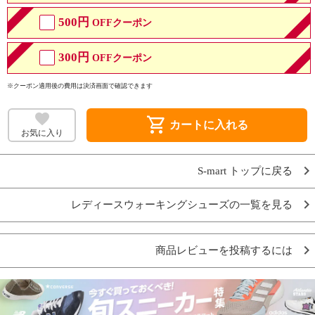
500円
OFFクーポン
300円
OFFクーポン
※クーポン適用後の費用は決済画面で確認できます
shopping_cart
カートに入れる
お気に入り
S-mart トップに戻る
レディースウォーキングシューズの一覧を見る
商品レビューを投稿するには