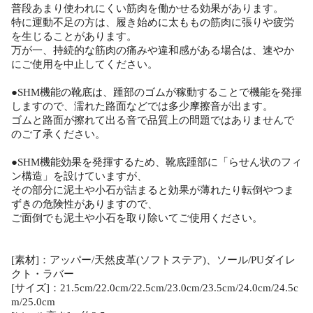
普段あまり使われにくい筋肉を働かせる効果があります。
特に運動不足の方は、履き始めに太ももの筋肉に張りや疲労
を生じることがあります。
万が一、持続的な筋肉の痛みや違和感がある場合は、速やか
にご使用を中止してください。
●SHM機能の靴底は、踵部のゴムが稼動することで機能を発揮
しますので、濡れた路面などでは多少摩擦音が出ます。
ゴムと路面が擦れて出る音で品質上の問題ではありませんで
のご了承ください。
●SHM機能効果を発揮するため、靴底踵部に「らせん状のフィ
ン構造」を設けていますが、
その部分に泥土や小石が詰まると効果が薄れたり転倒やつま
ずきの危険性がありますので、
ご面倒でも泥土や小石を取り除いてご使用ください。
[素材]：アッパー/天然皮革(ソフトステア)、ソール/PUダイレ
クト・ラバー
[サイズ]：21.5cm/22.0cm/22.5cm/23.0cm/23.5cm/24.0cm/24.5c
m/25.0cm