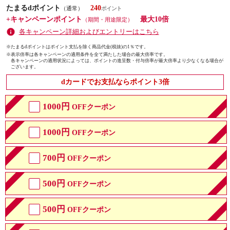
たまるdポイント
240
（通常）
+キャンペーンポイント
最大10倍
（期間・用途限定）
各キャンペーン詳細およびエントリーはこちら
※たまるdポイントはポイント支払を除く商品代金(税抜)の1％です。
※
表示倍率は各キャンペーンの適用条件を全て満たした場合の最大倍率です。
各キャンペーンの適用状況によっては、ポイントの進呈数・付与倍率が最大倍率より少なくなる場合が
ございます。
dカードでお支払ならポイント3倍
1000円
OFFクーポン
1000円
OFFクーポン
700円
OFFクーポン
500円
OFFクーポン
500円
OFFクーポン