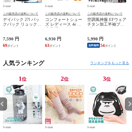
S-mart
S-mart
S-mart
S-
この販売店の送料について
この販売店の送料について
この販売店の送料について
デイパック 27l バッ
コンフォートシュー
空調風神服 EFウェア
クパック リュック
ズ レディース 4e 幅
チタン加工半袖ブル
サイズ ブランド ロ
広 防滑 サイドファ
ゾン ベスト ファン
ゴ プリント かばん
スナー ウォーキング
対応 半袖 ブルゾン
鞄 機内持ち込み 夏
シューズ 黒 トパー
ジャケット 遮熱 作
ド
7,590 円
6,930 円
5,990 円
5
スラッシャー
ズ モア 靴 カジュア
業服 作業着 上着 ア
69
63
54
4
送料無料
THRASHER r1929
ルシューズ 外反母趾
タックベース KF100
1
歩きやすい シニア
ミセス ファッション
人気ランキング
50代 60代 母の日 ギ
ランキングをもっと見る
フト プレゼント グ
レー ベージュ
TOPAZ 1410
1
2
3
位
位
位
S-mart
S-mart
S-mart
S-