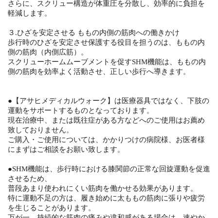
さらに、スクリュー構造が体重圧を分散し、効率的に負担を
軽減します。
３.ひざを安定させる ももの内側の筋肉への働きかけ
歩行時のひざを安定させ保護する役目を担うのは、ももの内
側の筋肉（内側広筋）。
スクリューホームムーブメントを促すSHM機能は、ももの内
側の筋肉を効率よく活動させ、正しい歩行へ導きます。
●【アサヒメディカルウォーク】は医療器具ではなく、下肢の
運動をサポートするものとなっております。
現在治療中、または既往症がある方などへのご使用はお薦め
致しておりません。
ご購入・ご使用については、かかりつけの病院様、お医者様
にまずはご相談をお願い致します。
●SHM機能は、歩行時における膝関節の正常な回旋運動を促進
させるため、
普段あまり使われにくい筋肉を働かせる効果があります。
特に運動不足の方は、履き始めに太ももの筋肉に張りや疲労
を生じることがあります。
万が一、持続的な筋肉の痛みや違和感がある場合は、速やか