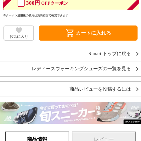
300円
OFFクーポン
※クーポン適用後の費用は決済画面で確認できます
shopping_cart
カートに入れる
お気に入り
S-mart トップに戻る
レディースウォーキングシューズの一覧を見る
商品レビューを投稿するには
商品情報
レビュー