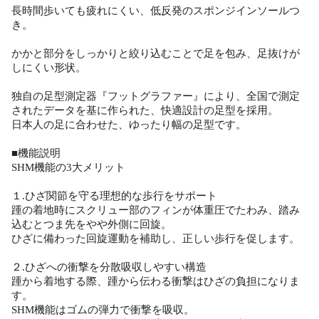
長時間歩いても疲れにくい、低反発のスポンジインソールつ
き。
かかと部分をしっかりと絞り込むことで足を包み、足抜けが
しにくい形状。
独自の足型測定器『フットグラファー』により、全国で測定
されたデータを基に作られた、快適設計の足型を採用。
日本人の足に合わせた、ゆったり幅の足型です。
■機能説明
SHM機能の3大メリット
１.ひざ関節を守る理想的な歩行をサポート
踵の着地時にスクリュー部のフィンが体重圧でたわみ、踏み
込むとつま先をやや外側に回旋。
ひざに備わった回旋運動を補助し、正しい歩行を促します。
２.ひざへの衝撃を分散吸収しやすい構造
踵から着地する際、踵から伝わる衝撃はひざの負担になりま
す。
SHM機能はゴムの弾力で衝撃を吸収。