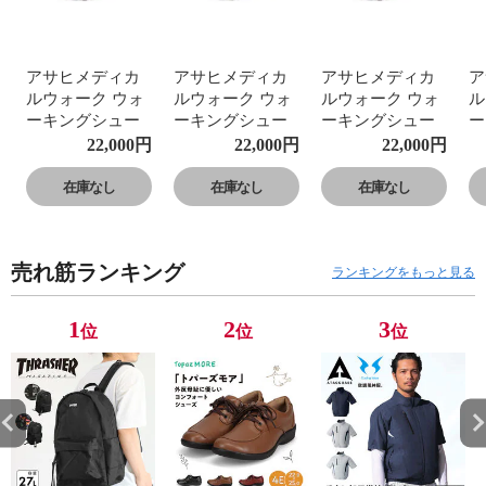
アサヒメディカ
アサヒメディカ
アサヒメディカ
ア
ルウォーク ウォ
ルウォーク ウォ
ルウォーク ウォ
ル
ーキングシュー
ーキングシュー
ーキングシュー
ー
ズ レディース 防
ズ レディース 防
ズ レディース 防
ズ
22,000
円
22,000
円
22,000
円
水 ゴアテックス
水 ゴアテックス
水 ゴアテックス
水
4E 本革 レザー
4E 本革 レザー
4E 本革 レザー
4
在庫なし
在庫なし
在庫なし
アウトドア 黒 ブ
アウトドア 黒 ブ
アウトドア 黒 ブ
ア
ラック 紫 L023
ラック 紫 L023
ラック 紫 L023
ラ
売れ筋ランキング
ランキングをもっと見る
1
2
3
位
位
位