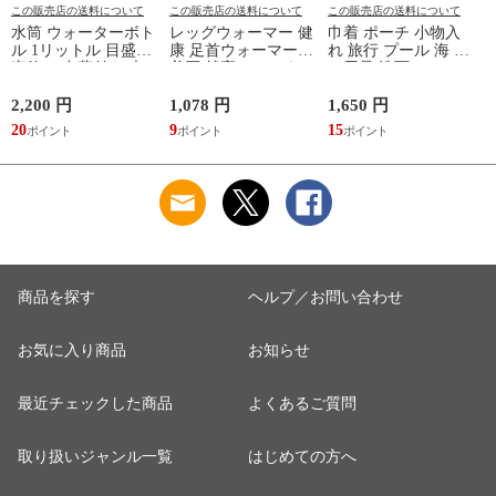
この販売店の送料について
この販売店の送料について
この販売店の送料について
水筒 ウォーターボト
レッグウォーマー 健
巾着 ポーチ 小物入
ル 1リットル 目盛り
康 足首ウォーマー
れ 旅行 プール 海 バ
直飲み 中蓋付き 大
着圧 就寝 おしゃれ
ス用品 洗面セット
容量 かわいい 軽い
冷え靴下 ソックス
洗える ゴリラ 銭湯
マイボトル 動物 ア
ふんわり 足湯のよう
サウナ ごリラックス
2,200 円
1,078 円
1,650 円
2
ニマル ゴリラ ごリ
なぽかぽかナイトウ
まもるさんの洗える
20
9
15
2
ラックス ゴリゴリボ
ォーマー inf-26
巾着 ブラック 黒
トル
商品を探す
ヘルプ／お問い合わせ
お気に入り商品
お知らせ
最近チェックした商品
よくあるご質問
取り扱いジャンル一覧
はじめての方へ