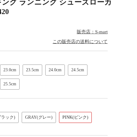
キング ランニング シューズローカ
20
販売店：S-mart
この販売店の送料について
23.0cm
23.5cm
24.0cm
24.5cm
25.5cm
ブラック)
GRAY(グレー)
PINK(ピンク)