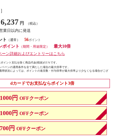
し］
6,237
円
（税込）
7営業日以内に発送
ント
56
（通常）
ンポイント
最大10倍
（期間・用途限定）
ペーン詳細およびエントリーはこちら
ポイント支払を除く商品代金(税抜)の1％です。
ンペーンの適用条件を全て満たした場合の最大倍率です。
適用状況によっては、ポイントの進呈数・付与倍率が最大倍率より少なくなる場合がござ
dカードでお支払ならポイント3倍
1000円
OFFクーポン
1000円
OFFクーポン
700円
OFFクーポン