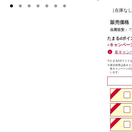
［在庫な
販売価格
出荷目安：
たまるdポイ
+キャンペー
各キャン
※たまるdポイントは
※
表示倍率は各キャ
各キャンペーンの
います。