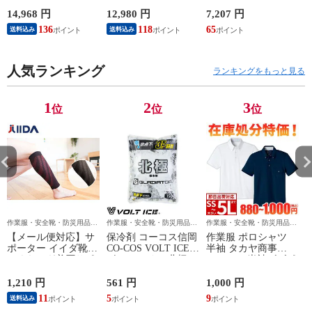
ムイオンバッテリー
ALMIGHTY LS3 22L
クラフト 最新 新作
2026年モデル AC10
F1GA260109、
作業着 ファン 防水
14,968 円
12,980 円
7,207 円
1
作業着 作業服 春夏
F1GA260125、
EFウェア AC10-1
136
118
65
送料込み
送料込み
F1GA260127、
AC10-2 BURTLE
F1GA260145 マジッ
AIRCRAFT 120L 水
クテープ JSAA規格
洗い可能ファン 作業
人気ランキング
プロテクティブスニ
服 春夏 猛暑 暑さ対
ランキングをもっと見る
ーカー
策 強力 2026モデル
かっこいい 熱中症対
策 洗えるファン
1
2
3
位
位
位
作業服・安全靴・防災用品な
作業服・安全靴・防災用品な
作業服・安全靴・防災用品な
ら作業用品専門店のまもる君
ら作業用品専門店のまもる君
ら作業用品専門店のまもる君
【メール便対応】サ
保冷剤 コーコス信岡
作業服 ポロシャツ
ポーター イイダ靴下
CO-COS VOLT ICE
半袖 タカヤ商事
ふくらはぎ着圧サポ
ボルトアイス 北極
TAKAYA 半袖ビズポ
ーター NTRS02 足用
-10℃ 保冷剤 150g
ロ DV-P585 作業着
GI-46411 作業着 作業
春夏
1,210 円
561 円
1,000 円
9
服 春夏
11
5
9
送料込み