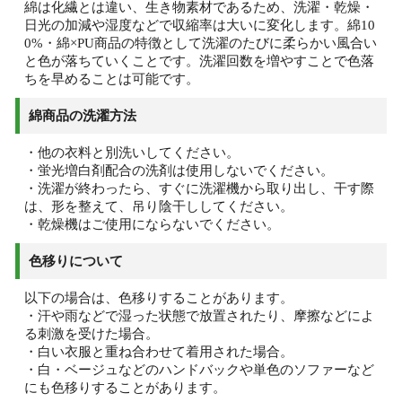
綿は化繊とは違い、生き物素材であるため、洗濯・乾燥・
日光の加減や湿度などで収縮率は大いに変化します。綿10
0%・綿×PU商品の特徴として洗濯のたびに柔らかい風合い
と色が落ちていくことです。洗濯回数を増やすことで色落
ちを早めることは可能です。
綿商品の洗濯方法
・他の衣料と別洗いしてください。
・蛍光増白剤配合の洗剤は使用しないでください。
・洗濯が終わったら、すぐに洗濯機から取り出し、干す際
は、形を整えて、吊り陰干ししてください。
・乾燥機はご使用にならないでください。
色移りについて
以下の場合は、色移りすることがあります。
・汗や雨などで湿った状態で放置されたり、摩擦などによ
る刺激を受けた場合。
・白い衣服と重ね合わせて着用された場合。
・白・ベージュなどのハンドバックや単色のソファーなど
にも色移りすることがあります。