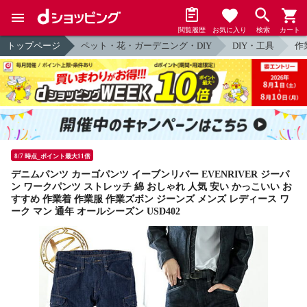
閲覧履歴
お気に入り
検索
カート
トップページ
ペット・花・ガーデニング・DIY
DIY・工具
作
8/7 時点_ポイント最大11倍
デニムパンツ カーゴパンツ イーブンリバー EVENRIVER ジーパ
ン ワークパンツ ストレッチ 綿 おしゃれ 人気 安い かっこいい お
すすめ 作業着 作業服 作業ズボン ジーンズ メンズ レディース ワ
ーク マン 通年 オールシーズン USD402