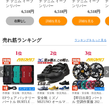
チ デニム イーブ
チ デニム イーブ
チ デニム イーブ
チ
ンリバー
ンリバー
ンリバー
ン
EVENRIVER ス
EVENRIVER ス
EVENRIVER ス
E
6,518
円
6,518
円
6,518
円
トレッチブラス
トレッチブラス
トレッチブラス
ト
ト ブルゾン
ト ブルゾン
ト ブルゾン
ト
在庫なし
詳細を見る
詳細を見る
USD307 作業着
USD307 作業着
USD307 作業着
U
通年 秋冬 おしゃ
通年 秋冬 おしゃ
通年 秋冬 おしゃ
通
れ かっこいい 人
れ かっこいい 人
れ かっこいい 人
れ
売れ筋ランキング
気 上着 デニム作
気 上着 デニム作
気 上着 デニム作
気
ランキングをもっと見る
業服 デニム作業
業服 デニム作業
業服 デニム作業
業
着 ジャケット ワ
着 ジャケット ワ
着 ジャケット ワ
着
1
2
3
位
位
位
ークウェア 仕事
ークウェア 仕事
ークウェア 仕事
ー
土木 工事 現場
土木 工事 現場
土木 工事 現場
土
作業服・安全靴・防災用品な
作業服・安全靴・防災用品な
作業服・安全靴・防災用品な
ら作業用品専門店のまもる君
ら作業用品専門店のまもる君
ら作業用品専門店のまもる君
EFウェア バッテリー
安全靴 ミズノ
【即日出荷】バート
バートル BURTLE エ
MIZUNO オールマイ
ル 空調作業服 2026
アークラフト リチウ
ティ LS3 22L
ファンセット エアー