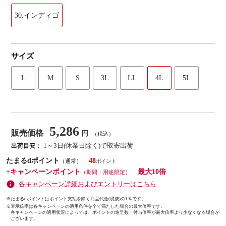
30.インディゴ
サイズ
L
M
S
3L
LL
4L
5L
5,286
販売価格
円
（税込）
1～3日(休業日除く)で取寄出荷
出荷目安：
たまるdポイント
48
（通常）
+キャンペーンポイント
最大10倍
（期間・用途限定）
各キャンペーン詳細およびエントリーはこちら
※たまるdポイントはポイント支払を除く商品代金(税抜)の1％です。
※
表示倍率は各キャンペーンの適用条件を全て満たした場合の最大倍率です。
各キャンペーンの適用状況によっては、ポイントの進呈数・付与倍率が最大倍率より少なくなる場合が
ございます。