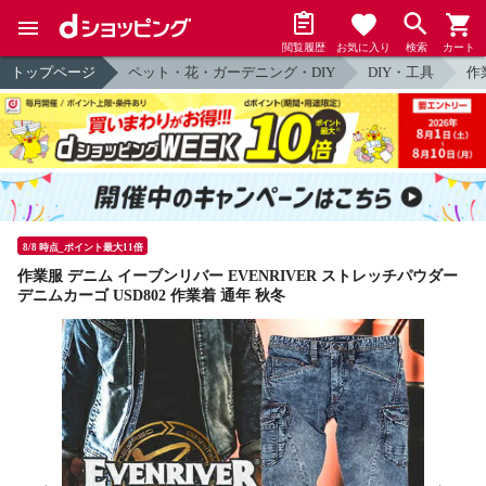
閲覧履歴
お気に入り
検索
カート
トップページ
ペット・花・ガーデニング・DIY
DIY・工具
作
8/8 時点_ポイント最大11倍
作業服 デニム イーブンリバー EVENRIVER ストレッチパウダー
デニムカーゴ USD802 作業着 通年 秋冬