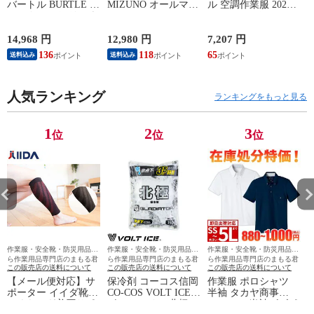
バートル BURTLE エ
MIZUNO オールマイ
ル 空調作業服 2026
アークラフト リチウ
ティ LS3 22L
ファンセット エアー
ムイオンバッテリー
ALMIGHTY LS3 22L
クラフト 最新 新作
2026年モデル AC10
F1GA260109、
作業着 ファン 防水
14,968 円
12,980 円
7,207 円
1
作業着 作業服 春夏
F1GA260125、
EFウェア AC10-1
136
118
65
送料込み
送料込み
F1GA260127、
AC10-2 BURTLE
F1GA260145 マジッ
AIRCRAFT 120L 水
クテープ JSAA規格
洗い可能ファン 作業
人気ランキング
プロテクティブスニ
服 春夏 猛暑 暑さ対
ランキングをもっと見る
ーカー
策 強力 2026モデル
かっこいい 熱中症対
策 洗えるファン
1
2
3
位
位
位
作業服・安全靴・防災用品な
作業服・安全靴・防災用品な
作業服・安全靴・防災用品な
ら作業用品専門店のまもる君
ら作業用品専門店のまもる君
ら作業用品専門店のまもる君
この販売店の送料について
この販売店の送料について
この販売店の送料について
【メール便対応】サ
保冷剤 コーコス信岡
作業服 ポロシャツ
ポーター イイダ靴下
CO-COS VOLT ICE
半袖 タカヤ商事
ふくらはぎ着圧サポ
ボルトアイス 北極
TAKAYA 半袖ビズポ