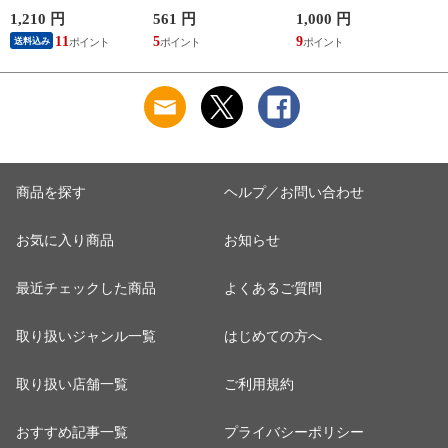
ーター NTRS02 足用
-10℃ 保冷剤 150g
ロ DV-P585 作業着
GI-46411 作業着 作業
春夏
1,210 円
561 円
1,000 円
9
服 春夏
11
5
9
送料込み
商品を探す
ヘルプ／お問い合わせ
お気に入り商品
お知らせ
最近チェックした商品
よくあるご質問
取り扱いジャンル一覧
はじめての方へ
取り扱い店舗一覧
ご利用規約
おすすめ記事一覧
プライバシーポリシー