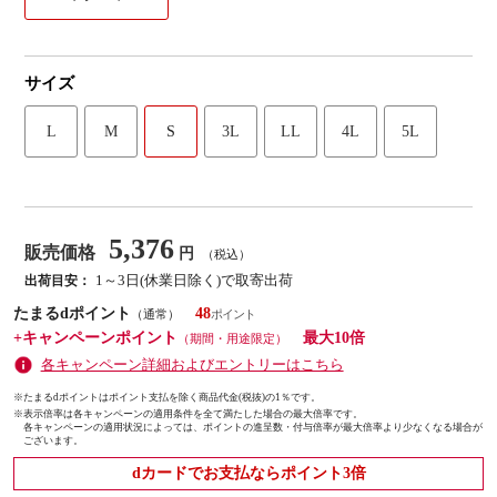
サイズ
L
M
S
3L
LL
4L
5L
5,376
販売価格
円
（税込）
1～3日(休業日除く)で取寄出荷
出荷目安：
たまるdポイント
48
（通常）
+キャンペーンポイント
最大10倍
（期間・用途限定）
各キャンペーン詳細およびエントリーはこちら
※たまるdポイントはポイント支払を除く商品代金(税抜)の1％です。
※
表示倍率は各キャンペーンの適用条件を全て満たした場合の最大倍率です。
各キャンペーンの適用状況によっては、ポイントの進呈数・付与倍率が最大倍率より少なくなる場合が
ございます。
dカードでお支払ならポイント3倍