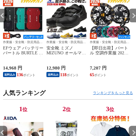
オールシーズン
オールシーズン
オールシーズン
オ
USD402
USD402
USD402
U
作業服・安全靴・防災用品な
作業服・安全靴・防災用品な
作業服・安全靴・防災用品な
ら作業用品専門店のまもる君
ら作業用品専門店のまもる君
ら作業用品専門店のまもる君
EFウェア バッテリー
安全靴 ミズノ
【即日出荷】バート
バートル BURTLE エ
MIZUNO オールマイ
ル 空調作業服 2026
アークラフト リチウ
ティ LS3 22L
ファンセット エアー
ムイオンバッテリー
ALMIGHTY LS3 22L
クラフト 最新 新作
2026年モデル AC10
F1GA260109、
作業着 ファン 防水
14,968 円
12,980 円
7,207 円
1
作業着 作業服 春夏
F1GA260125、
EFウェア AC10-1
136
118
65
送料込み
送料込み
F1GA260127、
AC10-2 BURTLE
F1GA260145 マジッ
AIRCRAFT 120L 水
クテープ JSAA規格
洗い可能ファン 作業
人気ランキング
プロテクティブスニ
服 春夏 猛暑 暑さ対
ランキングをもっと見る
ーカー
策 強力 2026モデル
かっこいい 熱中症対
策 洗えるファン
1
2
3
位
位
位