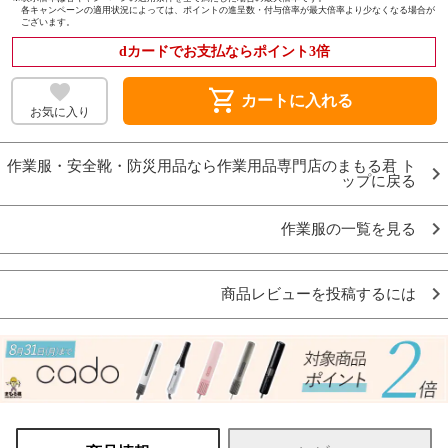
各キャンペーンの適用状況によっては、ポイントの進呈数・付与倍率が最大倍率より少なくなる場合が
ございます。
dカードでお支払ならポイント3倍
shopping_cart
カートに入れる
お気に入り
作業服・安全靴・防災用品なら作業用品専門店のまもる君 ト
ップに戻る
作業服の一覧を見る
商品レビューを投稿するには