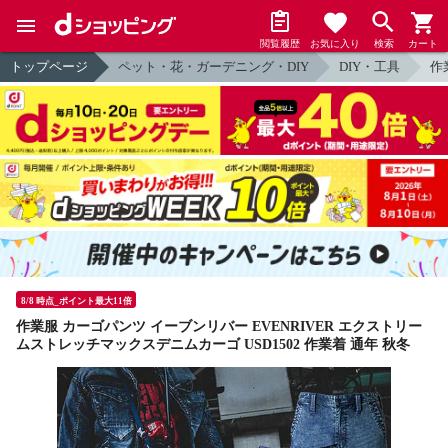
閲覧履歴
お気に入り
検索
カート
トップページ
ペット・花・ガーデニング・DIY
DIY・工具
作
8/8 時点_ポイント最大11倍
作業服 カーゴパンツ イーブンリバー EVENRIVER エクストリー
ムストレッチマックスデニムカーゴ USD1502 作業着 通年 秋冬