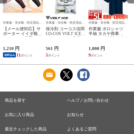
作業服・安全靴・防災用品な
作業服・安全靴・防災用品な
作業服・安全靴・防災用品な
ら作業用品専門店のまもる君
ら作業用品専門店のまもる君
ら作業用品専門店のまもる君
【メール便対応】サ
保冷剤 コーコス信岡
作業服 ポロシャツ
ポーター イイダ靴下
CO-COS VOLT ICE
半袖 タカヤ商事
ふくらはぎ着圧サポ
ボルトアイス 北極
TAKAYA 半袖ビズポ
ーター NTRS02 足用
-10℃ 保冷剤 150g
ロ DV-P585 作業着
GI-46411 作業着 作業
春夏
1,210 円
561 円
1,000 円
9
服 春夏
11
5
9
送料込み
商品を探す
ヘルプ／お問い合わせ
お気に入り商品
お知らせ
最近チェックした商品
よくあるご質問