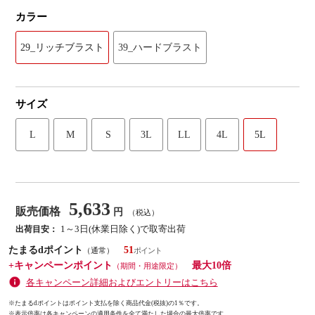
カラー
29_リッチブラスト
39_ハードブラスト
サイズ
L
M
S
3L
LL
4L
5L
5,633
販売価格
円
（税込）
1～3日(休業日除く)で取寄出荷
出荷目安：
たまるdポイント
51
（通常）
+キャンペーンポイント
最大10倍
（期間・用途限定）
各キャンペーン詳細およびエントリーはこちら
※たまるdポイントはポイント支払を除く商品代金(税抜)の1％です。
※
表示倍率は各キャンペーンの適用条件を全て満たした場合の最大倍率です。