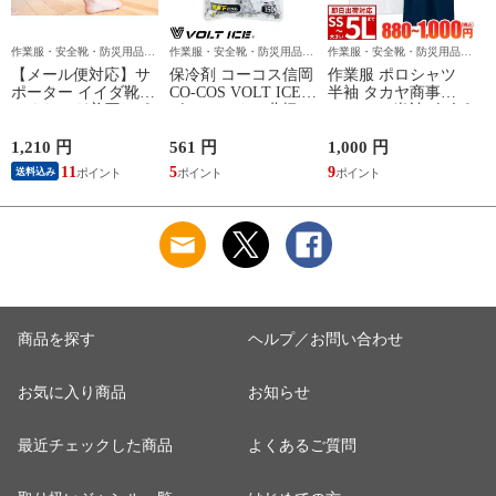
作業服・安全靴・防災用品な
作業服・安全靴・防災用品な
作業服・安全靴・防災用品な
ら作業用品専門店のまもる君
ら作業用品専門店のまもる君
ら作業用品専門店のまもる君
【メール便対応】サ
保冷剤 コーコス信岡
作業服 ポロシャツ
ポーター イイダ靴下
CO-COS VOLT ICE
半袖 タカヤ商事
ふくらはぎ着圧サポ
ボルトアイス 北極
TAKAYA 半袖ビズポ
ーター NTRS02 足用
-10℃ 保冷剤 150g
ロ DV-P585 作業着
GI-46411 作業着 作業
春夏
1,210 円
561 円
1,000 円
9
服 春夏
11
5
9
送料込み
商品を探す
ヘルプ／お問い合わせ
お気に入り商品
お知らせ
最近チェックした商品
よくあるご質問