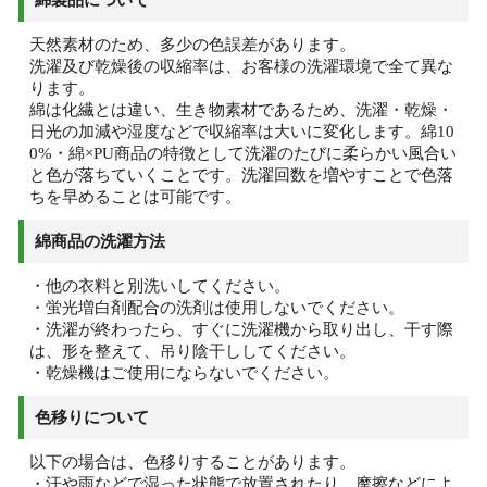
綿製品について
天然素材のため、多少の色誤差があります。
洗濯及び乾燥後の収縮率は、お客様の洗濯環境で全て異な
ります。
綿は化繊とは違い、生き物素材であるため、洗濯・乾燥・
日光の加減や湿度などで収縮率は大いに変化します。綿10
0%・綿×PU商品の特徴として洗濯のたびに柔らかい風合い
と色が落ちていくことです。洗濯回数を増やすことで色落
ちを早めることは可能です。
綿商品の洗濯方法
・他の衣料と別洗いしてください。
・蛍光増白剤配合の洗剤は使用しないでください。
・洗濯が終わったら、すぐに洗濯機から取り出し、干す際
は、形を整えて、吊り陰干ししてください。
・乾燥機はご使用にならないでください。
色移りについて
以下の場合は、色移りすることがあります。
・汗や雨などで湿った状態で放置されたり、摩擦などによ