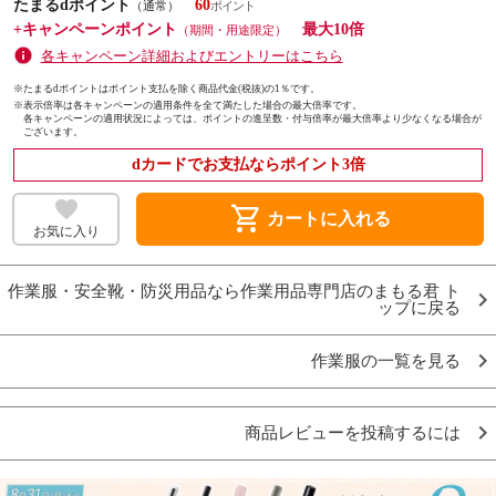
たまるdポイント
60
（通常）
+キャンペーンポイント
最大10倍
（期間・用途限定）
各キャンペーン詳細およびエントリーはこちら
※たまるdポイントはポイント支払を除く商品代金(税抜)の1％です。
※
表示倍率は各キャンペーンの適用条件を全て満たした場合の最大倍率です。
各キャンペーンの適用状況によっては、ポイントの進呈数・付与倍率が最大倍率より少なくなる場合が
ございます。
dカードでお支払ならポイント3倍
shopping_cart
カートに入れる
お気に入り
作業服・安全靴・防災用品なら作業用品専門店のまもる君 ト
ップに戻る
作業服の一覧を見る
商品レビューを投稿するには