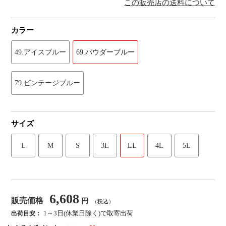
この販売店の送料について
カラー
49.アイスブルー
69.パウダーブルー
79.ビンテージブルー
サイズ
L
M
S
3L
LL
4L
5L
6,608
販売価格
円
（税込）
1～3日(休業日除く)で取寄出荷
出荷目安：