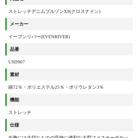
ストレッチデニムブルゾンX9(クロスナイン)
メーカー
イーブンリバー(EVENRIVER)
品番
USD907
素材
綿72％・ポリエステル25％・ポリウレタン3％
機能
ストレッチ
仕様
右胸には大切なものの収納に便利な大型ファスナーポケッ