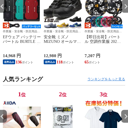
作業服・安全靴・防災用品な
作業服・安全靴・防災用品な
作業服・安全靴・防災用品な
ら作業用品専門店のまもる君
ら作業用品専門店のまもる君
ら作業用品専門店のまもる君
EFウェア バッテリー
安全靴 ミズノ
【即日出荷】バート
バートル BURTLE エ
MIZUNO オールマイ
ル 空調作業服 2026
アークラフト リチウ
ティ LS3 22L
ファンセット エアー
ムイオンバッテリー
ALMIGHTY LS3 22L
クラフト 最新 新作
2026年モデル AC10
F1GA260109、
作業着 ファン 防水
14,968 円
12,980 円
7,207 円
1
作業着 作業服 春夏
F1GA260125、
EFウェア AC10-1
136
118
65
送料込み
送料込み
F1GA260127、
AC10-2 BURTLE
F1GA260145 マジッ
AIRCRAFT 120L 水
クテープ JSAA規格
洗い可能ファン 作業
人気ランキング
プロテクティブスニ
服 春夏 猛暑 暑さ対
ランキングをもっと見る
ーカー
策 強力 2026モデル
かっこいい 熱中症対
策 洗えるファン
1
2
3
位
位
位