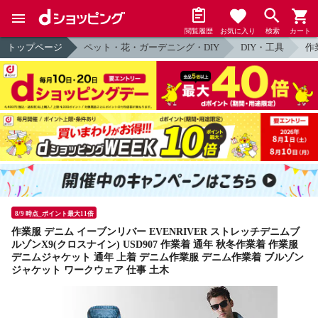
閲覧履歴
お気に入り
検索
カート
トップページ
ペット・花・ガーデニング・DIY
DIY・工具
作
8/9 時点_ポイント最大11倍
作業服 デニム イーブンリバー EVENRIVER ストレッチデニムブ
ルゾンX9(クロスナイン) USD907 作業着 通年 秋冬作業着 作業服
デニムジャケット 通年 上着 デニム作業服 デニム作業着 ブルゾン
ジャケット ワークウェア 仕事 土木