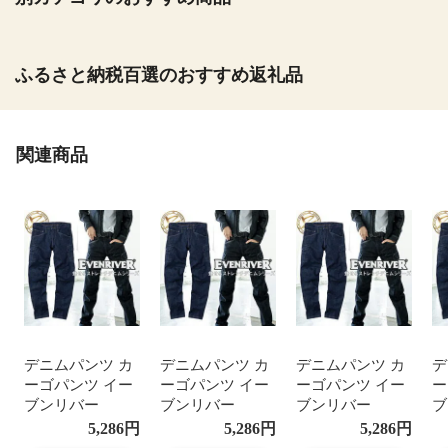
ふるさと納税百選のおすすめ返礼品
関連商品
デニムパンツ カ
デニムパンツ カ
デニムパンツ カ
デ
ーゴパンツ イー
ーゴパンツ イー
ーゴパンツ イー
ー
ブンリバー
ブンリバー
ブンリバー
ブ
EVENRIVER ジ
EVENRIVER ジ
EVENRIVER ジ
E
5,286
円
5,286
円
5,286
円
ーパン ワークパ
ーパン ワークパ
ーパン ワークパ
ー