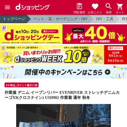
閲覧履歴
お気に入り
検索
カート
トップページ
ペット・花・ガーデニング・DIY
DIY・工具
作
8/8 時点_ポイント最大11倍
作業服 デニム イーブンリバー EVENRIVER ストレッチデニムカ
ーゴX9(クロスナイン) USD902 作業着 通年 秋冬