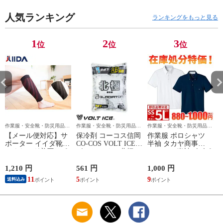
クテープ JSAA規格
洗い可能ファン 作業
人気ランキング
プロテクティブスニ
服 春夏 猛暑 暑さ対
ランキングをもっと見る
ーカー
策 強力 2026モデル
かっこいい 熱中症対
策 洗えるファン
1
2
3
位
位
位
作業服・安全靴・防災用品な
作業服・安全靴・防災用品な
作業服・安全靴・防災用品な
ら作業用品専門店のまもる君
ら作業用品専門店のまもる君
ら作業用品専門店のまもる君
【メール便対応】サ
保冷剤 コーコス信岡
作業服 ポロシャツ
ポーター イイダ靴下
CO-COS VOLT ICE
半袖 タカヤ商事
ふくらはぎ着圧サポ
ボルトアイス 北極
TAKAYA 半袖ビズポ
ーター NTRS02 足用
-10℃ 保冷剤 150g
ロ DV-P585 作業着
GI-46411 作業着 作業
春夏
1,210 円
561 円
1,000 円
9
服 春夏
11
5
9
送料込み