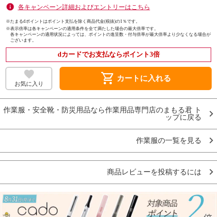
各キャンペーン詳細およびエントリーはこちら
※たまるdポイントはポイント支払を除く商品代金(税抜)の1％です。
※
表示倍率は各キャンペーンの適用条件を全て満たした場合の最大倍率です。
各キャンペーンの適用状況によっては、ポイントの進呈数・付与倍率が最大倍率より少なくなる場合が
ございます。
dカードでお支払ならポイント3倍
shopping_cart
カートに入れる
お気に入り
作業服・安全靴・防災用品なら作業用品専門店のまもる君 ト
ップに戻る
作業服の一覧を見る
商品レビューを投稿するには