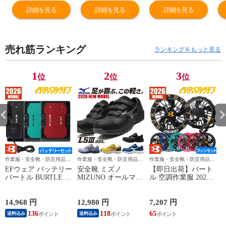
ンツ ストレッチ
ンツ ストレッチ
ンツ ストレッチ
ン
詳細を見る
詳細を見る
詳細を見る
綿 おしゃれ 人気
綿 おしゃれ 人気
綿 おしゃれ 人気
綿
安い かっこいい
安い かっこいい
安い かっこいい
安
おすすめ 作業着
おすすめ 作業着
おすすめ 作業着
お
売れ筋ランキング
作業服 作業ズボ
作業服 作業ズボ
作業服 作業ズボ
作
ランキングをもっと見る
ン ジーンズ メン
ン ジーンズ メン
ン ジーンズ メン
ン
ズ レディース ワ
ズ レディース ワ
ズ レディース ワ
ズ
1
2
3
位
位
位
ーク マン 通年
ーク マン 通年
ーク マン 通年
ー
オールシーズン
オールシーズン
オールシーズン
オ
USD402
USD402
USD402
U
作業服・安全靴・防災用品な
作業服・安全靴・防災用品な
作業服・安全靴・防災用品な
ら作業用品専門店のまもる君
ら作業用品専門店のまもる君
ら作業用品専門店のまもる君
EFウェア バッテリー
安全靴 ミズノ
【即日出荷】バート
バートル BURTLE エ
MIZUNO オールマイ
ル 空調作業服 2026
アークラフト リチウ
ティ LS3 22L
ファンセット エアー
ムイオンバッテリー
ALMIGHTY LS3 22L
クラフト 最新 新作
2026年モデル AC10
F1GA260109、
作業着 ファン 防水
14,968 円
12,980 円
7,207 円
1
作業着 作業服 春夏
F1GA260125、
EFウェア AC10-1
136
118
65
送料込み
送料込み
F1GA260127、
AC10-2 BURTLE
F1GA260145 マジッ
AIRCRAFT 120L 水