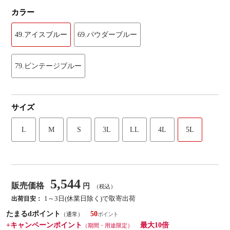
カラー
49.アイスブルー
69.パウダーブルー
79.ビンテージブルー
サイズ
L
M
S
3L
LL
4L
5L
5,544
販売価格
円
（税込）
1～3日(休業日除く)で取寄出荷
出荷目安：
たまるdポイント
50
（通常）
+キャンペーンポイント
最大10倍
（期間・用途限定）