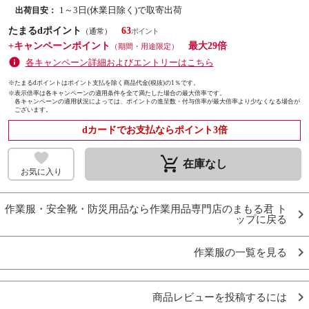
1～3日(休業日除く)で取寄出荷
出荷目安：
たまるdポイント
63
（通常）
+キャンペーンポイント
最大29倍
（期間・用途限定）
各キャンペーン詳細およびエントリーはこちら
※たまるdポイントはポイント支払を除く商品代金(税抜)の1％です。
※
表示倍率は各キャンペーンの適用条件を全て満たした場合の最大倍率です。
各キャンペーンの適用状況によっては、ポイントの進呈数・付与倍率が最大倍率より少なくなる場合が
ございます。
dカードでお支払ならポイント3倍
remove_shopping_cart
在庫なし
お気に入り
作業服・安全靴・防災用品なら作業用品専門店のまもる君 ト
ップに戻る
作業服の一覧を見る
商品レビューを投稿するには