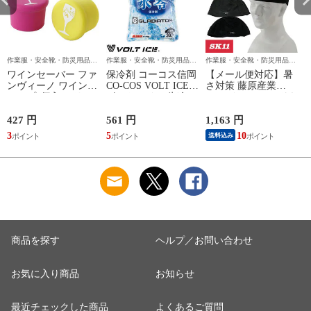
作業服・安全靴・防災用品な
作業服・安全靴・防災用品な
作業服・安全靴・防災用品な
ら作業用品専門店のまもる君
ら作業用品専門店のまもる君
ら作業用品専門店のまもる君
ワインセーバー ファ
保冷剤 コーコス信岡
【メール便対応】暑
ンヴィーノ ワインキ
CO-COS VOLT ICE
さ対策 藤原産業
ャップ2個入 シリコ
ボルトアイス 氷冷
SK11 クールヘッドキ
ン 08655 ストッパー
0℃ 保冷剤 300g GI-
ャップ 521510-BLK-
47031 作業着 作業服
F、521570-DK-F 夏
427 円
561 円
1,163 円
1
春夏
用 涼しい
3
5
10
送料込み
商品を探す
ヘルプ／お問い合わせ
お気に入り商品
お知らせ
最近チェックした商品
よくあるご質問