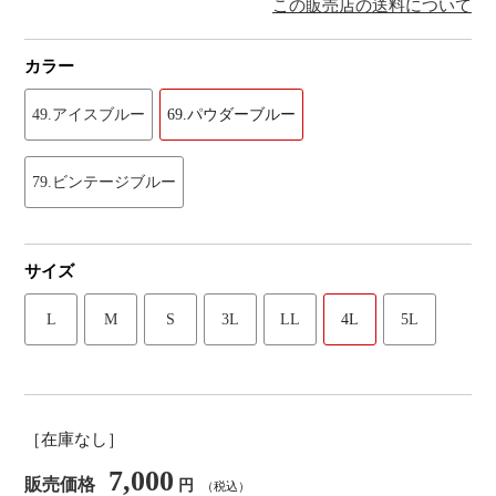
この販売店の送料について
カラー
49.アイスブルー
69.パウダーブルー
79.ビンテージブルー
サイズ
L
M
S
3L
LL
4L
5L
［在庫なし］
7,000
販売価格
円
（税込）