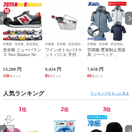
オールシーズン
オールシーズン
オールシーズン
オ
USD402
USD402
USD402
U
作業服・安全靴・防災用品な
作業服・安全靴・防災用品な
作業服・安全靴・防災用品な
ら作業用品専門店のまもる君
ら作業用品専門店のまもる君
ら作業用品専門店のまもる君
安全靴 ニューバラン
ワインボトルバスケ
空調服 墜落制止用器
ス New Balance New
ット パニエ 手付き
具 ジーベック
Balance Portland ニュ
シルバーバスケット
XEBEC フード付き
ト
ーバランス ポートラ
PS032SV ワインバス
空調服遮熱ハーネス
ンド PL-281、PL-
ケット ワインラック
半袖ブルゾン
13,200 円
9,424 円
7,650 円
7
331、PL-551、PL-
雑貨 インテリア デ
XE98105 作業着 作業
120
85
69
6
881、PL-382、PL-
ィスプレイ ワイン
服 春夏 涼しい 快適
582、PL-883、PL-
シャンパン 保存 高
高所作業 墜落制止用
441、PL-112、PL-
級感 お洒落 ワイン
器具 熱中症対策 扇
213、PL-414 紐靴
人気ランキング
グッズ 品番 父の日
風機作業服 工事 建
ランキングをもっと見る
JSAA規格 プロテ
プレゼント ギフト
設 外作業 炎天下
結婚祝い カフェ バ
ー ホテル ラウンジ
1
2
3
位
位
位
クラブ
D