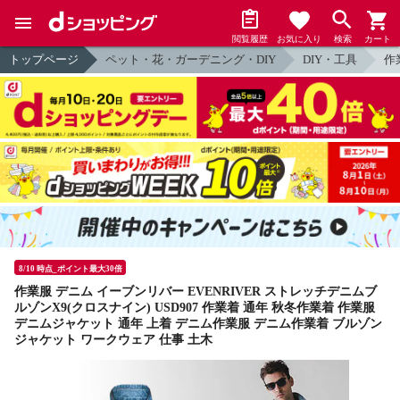
閲覧履歴
お気に入り
検索
カート
トップページ
ペット・花・ガーデニング・DIY
DIY・工具
作
8/10 時点_ポイント最大30倍
作業服 デニム イーブンリバー EVENRIVER ストレッチデニムブ
ルゾンX9(クロスナイン) USD907 作業着 通年 秋冬作業着 作業服
デニムジャケット 通年 上着 デニム作業服 デニム作業着 ブルゾン
ジャケット ワークウェア 仕事 土木