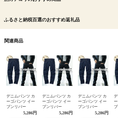
ふるさと納税百選のおすすめ返礼品
関連商品
デニムパンツ カ
デニムパンツ カ
デニムパンツ カ
デ
ーゴパンツ イー
ーゴパンツ イー
ーゴパンツ イー
ー
ブンリバー
ブンリバー
ブンリバー
ブ
EVENRIVER ジ
EVENRIVER ジ
EVENRIVER ジ
E
5,286
円
5,286
円
5,286
円
ーパン ワークパ
ーパン ワークパ
ーパン ワークパ
ー