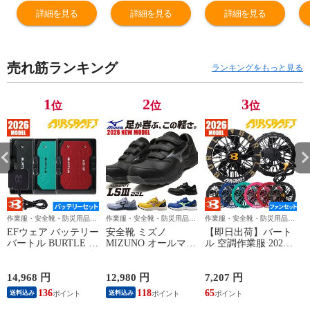
ンツ ストレッチ
ンツ ストレッチ
ンツ ストレッチ
ン
詳細を見る
詳細を見る
詳細を見る
綿 おしゃれ 人気
綿 おしゃれ 人気
綿 おしゃれ 人気
綿
安い かっこいい
安い かっこいい
安い かっこいい
安
おすすめ 作業着
おすすめ 作業着
おすすめ 作業着
お
売れ筋ランキング
作業服 作業ズボ
作業服 作業ズボ
作業服 作業ズボ
作
ランキングをもっと見る
ン ジーンズ メン
ン ジーンズ メン
ン ジーンズ メン
ン
ズ レディース ワ
ズ レディース ワ
ズ レディース ワ
ズ
1
2
3
位
位
位
ーク マン 通年
ーク マン 通年
ーク マン 通年
ー
オールシーズン
オールシーズン
オールシーズン
オ
USD402
USD402
USD402
U
作業服・安全靴・防災用品な
作業服・安全靴・防災用品な
作業服・安全靴・防災用品な
ら作業用品専門店のまもる君
ら作業用品専門店のまもる君
ら作業用品専門店のまもる君
EFウェア バッテリー
安全靴 ミズノ
【即日出荷】バート
バートル BURTLE エ
MIZUNO オールマイ
ル 空調作業服 2026
アークラフト リチウ
ティ LS3 22L
ファンセット エアー
ムイオンバッテリー
ALMIGHTY LS3 22L
クラフト 最新 新作
2026年モデル AC10
F1GA260109、
作業着 ファン 防水
14,968 円
12,980 円
7,207 円
1
作業着 作業服 春夏
F1GA260125、
EFウェア AC10-1
136
118
65
送料込み
送料込み
F1GA260127、
AC10-2 BURTLE
F1GA260145 マジッ
AIRCRAFT 120L 水