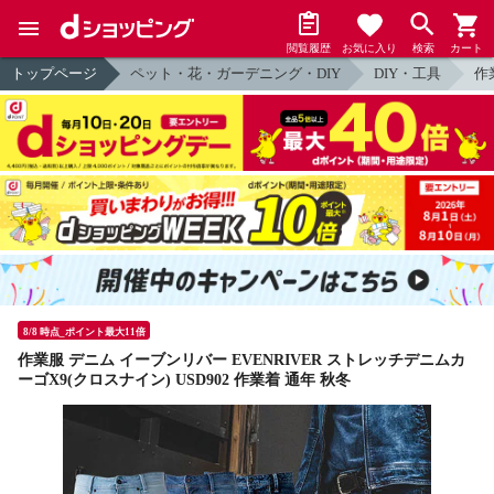
閲覧履歴
お気に入り
検索
カート
トップページ
ペット・花・ガーデニング・DIY
DIY・工具
作
8/8 時点_ポイント最大11倍
作業服 デニム イーブンリバー EVENRIVER ストレッチデニムカ
ーゴX9(クロスナイン) USD902 作業着 通年 秋冬