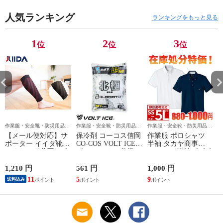
クテープ JSAA規格
洗い可能ファン 作業
人気ランキング
プロテクティブスニ
服 春夏 猛暑 暑さ対
ランキングをもっと見る
ーカー
策 強力 2026モデル
かっこいい 熱中症対
策 洗えるファン
1
2
3
位
位
位
作業服・安全靴・防災用品な
作業服・安全靴・防災用品な
作業服・安全靴・防災用品な
ら作業用品専門店のまもる君
ら作業用品専門店のまもる君
ら作業用品専門店のまもる君
【メール便対応】サ
保冷剤 コーコス信岡
作業服 ポロシャツ
ポーター イイダ靴下
CO-COS VOLT ICE
半袖 タカヤ商事
ふくらはぎ着圧サポ
ボルトアイス 北極
TAKAYA 半袖ビズポ
ーター NTRS02 足用
-10℃ 保冷剤 150g
ロ DV-P585 作業着
GI-46411 作業着 作業
春夏
1,210 円
561 円
1,000 円
9
服 春夏
11
5
9
送料込み