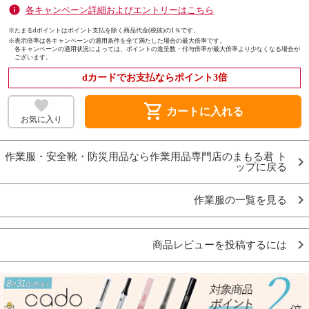
各キャンペーン詳細およびエントリーはこちら
※たまるdポイントはポイント支払を除く商品代金(税抜)の1％です。
※
表示倍率は各キャンペーンの適用条件を全て満たした場合の最大倍率です。
各キャンペーンの適用状況によっては、ポイントの進呈数・付与倍率が最大倍率より少なくなる場合が
ございます。
dカードでお支払ならポイント3倍
shopping_cart
カートに入れる
お気に入り
作業服・安全靴・防災用品なら作業用品専門店のまもる君 ト
ップに戻る
作業服の一覧を見る
商品レビューを投稿するには