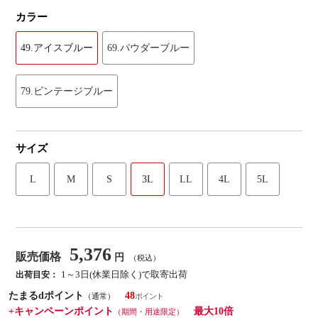
カラー
49.アイスブルー
69.パウダーブルー
79.ビンテージブルー
サイズ
L
M
S
3L
LL
4L
5L
5,376
販売価格
円
（税込）
1～3日(休業日除く)で取寄出荷
出荷目安：
たまるdポイント
48
（通常）
+キャンペーンポイント
最大10倍
（期間・用途限定）