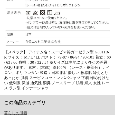
【スペック】 アイテム名：スーピマ綿ガーゼラン型 G5011B-
R サイズ： M / L / LL バスト： 79-87 / 86-94 / 93-101 着丈：60
/ 63 / 66 身幅：30 / 32 / 34 ※サイズは生地により多少の差異
があります。 素材：(本体）綿100％ （レース・裾部分）ナイ
ロン、ポリウレタン 製造：日本 肌に優しい 敏感肌 冷えとり
あったか 肌着 スーピマコットン ババシャツ 下着 締め付けな
い 低刺激 保湿 通気性 消臭 ノースリーブ 肌着 婦人 女性 レー
ス ラン型 インナーシャツ
この商品のカテゴリ
暮らしの肌着