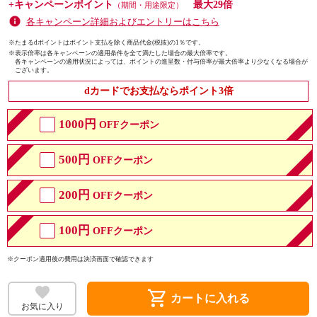
+キャンペーンポイント
最大29倍
（期間・用途限定）
各キャンペーン詳細およびエントリーはこちら
※たまるdポイントはポイント支払を除く商品代金(税抜)の1％です。
※
表示倍率は各キャンペーンの適用条件を全て満たした場合の最大倍率です。
各キャンペーンの適用状況によっては、ポイントの進呈数・付与倍率が最大倍率より少なくなる場合が
ございます。
dカードでお支払ならポイント3倍
1000円
OFFクーポン
500円
OFFクーポン
200円
OFFクーポン
100円
OFFクーポン
※クーポン適用後の費用は決済画面で確認できます
shopping_cart
カートに入れる
お気に入り