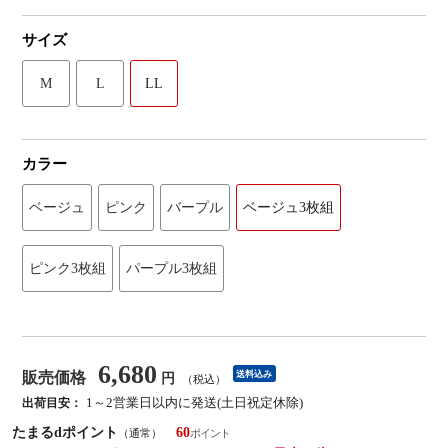
サイズ
M
L
LL
カラー
ベージュ
ピンク
バープル
ベージュ3枚組
ピンク3枚組
パープル3枚組
6,680
販売価格
送料込み
円
（税込）
1～2営業日以内に発送(土日祝定休除)
出荷目安：
たまるdポイント
60
（通常）