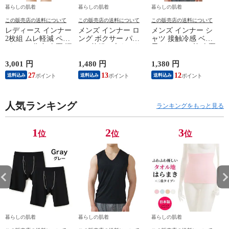
暮らしの肌着
暮らしの肌着
暮らしの肌着
この販売店の送料について
この販売店の送料について
この販売店の送料について
レディース インナー
メンズ インナー ロ
メンズ インナー シ
2枚組 ムレ軽減 ペチ
ング ボクサー パン
ャツ 接触冷感 ベア
パンツ 5分丈 春夏 汗
ツ 2枚組A 大きいサ
天Vサーフ V首 春夏
対策 汗取り ボトム
イズ 年間 おしゃれ
夏用 ひんやり 男性
ス ペチコート 速乾
下着 スポーツ カラ
肌着 紳士 下着 ノー
3,001 円
1,480 円
1,380 円
1
さらさら ハーフパン
ーステッチ 同色 2枚
スリーブ サーフ 袖
27
13
12
送料込み
送料込み
送料込み
ツ インナーパンツ
セット 前開き 肌着
なし L1282L-E 涼し
スパッツ 汗染み 防
下着 防災 紳士 男性
い
止 汗 対策 膝丈 冷え
#mp
ー
対策 女性 肌着 婦人
人気ランキング
M/L/LL/3L/4L/5L
ランキングをもっと見る
下着 L9927L-E 涼し
M4375C-RT
い
M
1
2
3
位
位
位
暮らしの肌着
暮らしの肌着
暮らしの肌着