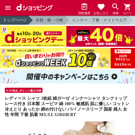
閲覧履歴
お気に入り
検索
カート
トップページ
衣類・靴・小物
インナー・下着・ナイトウエア
8/10 時点_ポイント最大30倍
レディース シャツ 3枚組 綿ガーゼ インナーシャツ タンクトップ
レース付き 日本製 スーピマ 綿 100% 敏感肌 肌に優しい コットン
冷えとり あったか 締め付けない ババ ノースリーブ 国産 婦人 女
性 年間 下着 肌着 M/L/LL G5011B-RT