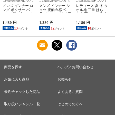
この販売店の送料について
この販売店の送料について
この販売店の送料について
メンズ インナー ロ
メンズ インナー シ
レディース 夏 冬 タ
ング ボクサー パン
ャツ 接触冷感 ベア
オル地 二重 はらま
ツ 2枚組A 大きいサ
天Vサーフ V首 春夏
き 年間 パイル生地
イズ 年間 おしゃれ
夏用 ひんやり 男性
抗菌防臭加工 防寒
下着 スポーツ カラ
肌着 紳士 下着 ノー
温かい 冷房 対策 二
1,480 円
1,380 円
1,180 円
1
ーステッチ 同色 2枚
スリーブ サーフ 袖
つ折り 腹巻 腹巻き
13
12
10
送料込み
送料込み
送料込み
セット 前開き 肌着
なし L1282L-E 涼し
女性 婦人 下着 肌着
下着 防災 紳士 男性
い
日本製 ウエストウォ
#mp
ーマー #haramaki ホ
ー
M/L/LL/3L/4L/5L
ワイト/ピンク/ライ
M4375C-RT
トブルー/ベージュ
M/L B1105C-EC 涼し
M
い
商品を探す
ヘルプ／お問い合わせ
お気に入り商品
お知らせ
最近チェックした商品
よくあるご質問
取り扱いジャンル一覧
はじめての方へ