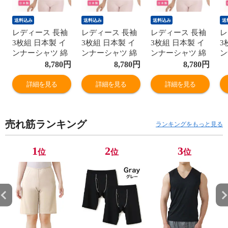
送料込み
送料込み
送料込み
送
レディース 長袖
レディース 長袖
レディース 長袖
レ
3枚組 日本製 イ
3枚組 日本製 イ
3枚組 日本製 イ
3
ンナーシャツ 綿
ンナーシャツ 綿
ンナーシャツ 綿
ン
100% 8分袖 レー
100% 8分袖 レー
100% 8分袖 レー
1
8,780
円
8,780
円
8,780
円
ス付き 綿ガーゼ
ス付き 綿ガーゼ
ス付き 綿ガーゼ
ス
国産 婦人 肌着
国産 婦人 肌着
国産 婦人 肌着
国
詳細を見る
詳細を見る
詳細を見る
G5014B-RT
G5014B-RT
G5014B-RT
G
売れ筋ランキング
ランキングをもっと見る
1
2
3
位
位
位