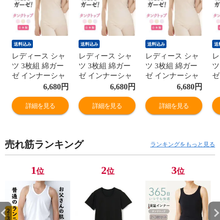
送料込み
送料込み
送料込み
送
レディース シャ
レディース シャ
レディース シャ
レ
ツ 3枚組 綿ガー
ツ 3枚組 綿ガー
ツ 3枚組 綿ガー
ツ
ゼ インナーシャ
ゼ インナーシャ
ゼ インナーシャ
ゼ
ツ タンクトップ
ツ タンクトップ
ツ タンクトップ
ツ
6,680
円
6,680
円
6,680
円
レース付き 日本
レース付き 日本
レース付き 日本
レ
製 スーピマ 綿
製 スーピマ 綿
製 スーピマ 綿
製
詳細を見る
詳細を見る
詳細を見る
100% 敏感肌 肌
100% 敏感肌 肌
100% 敏感肌 肌
1
に優しい コット
に優しい コット
に優しい コット
に
ン 冷えとり あっ
ン 冷えとり あっ
ン 冷えとり あっ
ン
売れ筋ランキング
たか 締め付けな
たか 締め付けな
たか 締め付けな
た
ランキングをもっと見る
い ババ ノースリ
い ババ ノースリ
い ババ ノースリ
い
ーブ 国産 婦人
ーブ 国産 婦人
ーブ 国産 婦人
ー
1
2
3
位
位
位
女性 年間 下着
女性 年間 下着
女性 年間 下着
女
肌着 M/L/LL
肌着 M/L/LL
肌着 M/L/LL
肌
G5011B-RT
G5011B-RT
G5011B-RT
G