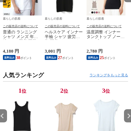
暮らしの肌着
暮らしの肌着
暮らしの肌着
この販売店の送料について
この販売店の送料について
この販売店の送料について
普通の ランニング
ヘルスケア インナー
温度調整 インナー
シャツ メンズ 年間
半袖 シャツ 疲労回
タンクトップ ノース
綿100 % 肌着 下着 U
復 下着 インナーウ
リーブ レディース
首 Uネック 普通 タ
ェア 血行促進 遠赤
調温 女性 婦人 下着
ンクトップ ノースリ
外線 疲労軽減 ボデ
オフホワイト/ブラウ
4,180 円
3,001 円
2,780 円
2
ーブ インナー 紳士
ィケア 健康 プレゼ
ン/ブラック/チャコ
38
27
25
送料込み
送料込み
送料込み
男性 シニア 抗菌 防
ント ギフト ヘルス
ールグレー/ピンク
臭 敬老の日 父の日
ケア 一般医療機器
M/L/LL M9210T-E
M
白 M/L/LL M0100X-E
メンズ 男性 紳士 マ
人気ランキング
イナスイオン ゲルマ
ランキングをもっと見る
ニウム 25AW
K1160L-E
1
2
3
位
位
位