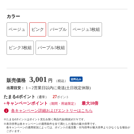
カラー
ベージュ
ピンク
バープル
ベージュ3枚組
ピンク3枚組
パープル3枚組
3,001
販売価格
送料込み
円
（税込）
1～2営業日以内に発送(土日祝定休除)
出荷目安：
たまるdポイント
27
（通常）
+キャンペーンポイント
最大10倍
（期間・用途限定）
各キャンペーン詳細およびエントリーはこちら
※たまるdポイントはポイント支払を除く商品代金(税抜)の1％です。
※
表示倍率は各キャンペーンの適用条件を全て満たした場合の最大倍率です。
各キャンペーンの適用状況によっては、ポイントの進呈数・付与倍率が最大倍率より少なくなる場合が
ございます。