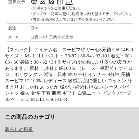
【スペック】 アイテム名：スーピマ綿ガーゼ8分袖 G5014B-R
サイズ： M / L / LL バスト： 79-87 / 86-94 / 93-101 着丈：60 /
63 / 66 身幅：30 / 32 / 34 ※サイズは生地により多少の差異が
あります。 素材：(本体）綿100％ （レース・裾部分）ナイロ
ン、ポリウレタン 製造：日本 綿ガーゼ インナー 8分袖 長袖
スーピマ 綿 100% レディース 敏感肌 肌に優しい コットン 冷
えとり おしゃれ あったか 暖かい 締め付けない レース ババ
シャツ 婦人 女性 下着 肌着 ギフト 白鷺ニット ピンク パープ
ル ベージュ M L LL G5014B-R
この商品のカテゴリ
暮らしの肌着