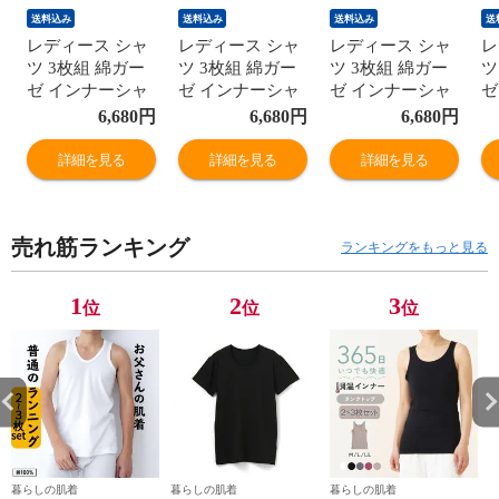
送料込み
送料込み
送料込み
送
レディース シャ
レディース シャ
レディース シャ
レ
ツ 3枚組 綿ガー
ツ 3枚組 綿ガー
ツ 3枚組 綿ガー
ツ
ゼ インナーシャ
ゼ インナーシャ
ゼ インナーシャ
ゼ
ツ タンクトップ
ツ タンクトップ
ツ タンクトップ
ツ
6,680
円
6,680
円
6,680
円
レース付き 日本
レース付き 日本
レース付き 日本
レ
製 スーピマ 綿
製 スーピマ 綿
製 スーピマ 綿
製
詳細を見る
詳細を見る
詳細を見る
100% 敏感肌 肌
100% 敏感肌 肌
100% 敏感肌 肌
1
に優しい コット
に優しい コット
に優しい コット
に
ン 冷えとり あっ
ン 冷えとり あっ
ン 冷えとり あっ
ン
売れ筋ランキング
たか 締め付けな
たか 締め付けな
たか 締め付けな
た
ランキングをもっと見る
い ババ ノースリ
い ババ ノースリ
い ババ ノースリ
い
ーブ 国産 婦人
ーブ 国産 婦人
ーブ 国産 婦人
ー
1
2
3
位
位
位
女性 年間 下着
女性 年間 下着
女性 年間 下着
女
肌着 M/L/LL
肌着 M/L/LL
肌着 M/L/LL
肌
G5011B-RT
G5011B-RT
G5011B-RT
G
暮らしの肌着
暮らしの肌着
暮らしの肌着