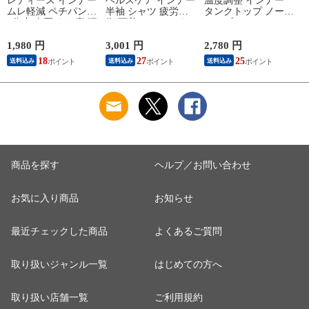
レディース インナー
ヘルスケア インナー
温度調整 インナー
ムレ軽減 ペチパンツ
半袖 シャツ 疲労回
タンクトップ ノース
7分丈 春夏 もも裏 汗
復 下着 インナーウ
リーブ レディース
対策 汗取り ボトム
ェア 血行促進 遠赤
調温 女性 婦人 下着
ス ペチパンツ 速乾
外線 疲労軽減 ボデ
オフホワイト/ブラウ
1,980 円
3,001 円
2,780 円
2
さらさら ハーフパン
ィケア 健康 プレゼ
ン/ブラック/チャコ
18
27
25
送料込み
送料込み
送料込み
ツ インナーパンツ
ント ギフト ヘルス
ールグレー/ピンク
スパッツ 汗染み 防
ケア 一般医療機器
M/L/LL M9210T-E
M
止 汗 対策 女性 肌着
メンズ 男性 紳士 マ
婦人 下着 L9928L-E
イナスイオン ゲルマ
涼しい
ニウム 25AW
K1160L-E
商品を探す
ヘルプ／お問い合わせ
お気に入り商品
お知らせ
最近チェックした商品
よくあるご質問
取り扱いジャンル一覧
はじめての方へ
取り扱い店舗一覧
ご利用規約