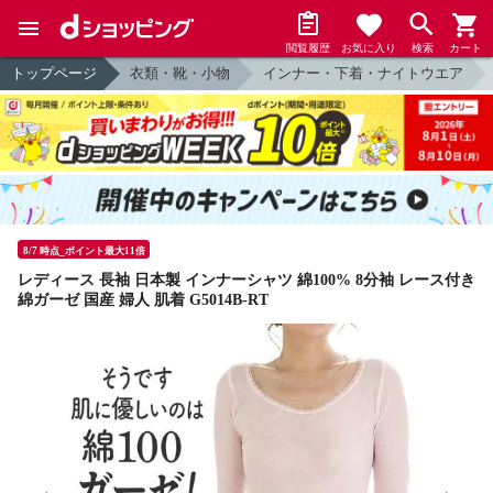
閲覧履歴
お気に入り
検索
カート
トップページ
衣類・靴・小物
インナー・下着・ナイトウエア
8/7 時点_ポイント最大11倍
レディース 長袖 日本製 インナーシャツ 綿100% 8分袖 レース付き
綿ガーゼ 国産 婦人 肌着 G5014B-RT