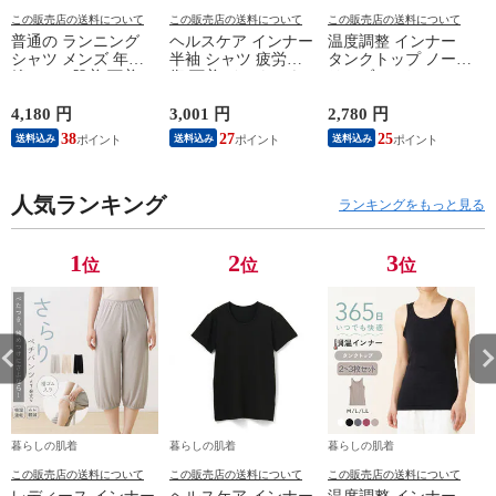
この販売店の送料について
この販売店の送料について
この販売店の送料について
普通の ランニング
ヘルスケア インナー
温度調整 インナー
シャツ メンズ 年間
半袖 シャツ 疲労回
タンクトップ ノース
綿100 % 肌着 下着 U
復 下着 インナーウ
リーブ レディース
首 Uネック 普通 タ
ェア 血行促進 遠赤
調温 女性 婦人 下着
ンクトップ ノースリ
外線 疲労軽減 ボデ
オフホワイト/ブラウ
4,180 円
3,001 円
2,780 円
2
ーブ インナー 紳士
ィケア 健康 プレゼ
ン/ブラック/チャコ
38
27
25
送料込み
送料込み
送料込み
男性 シニア 抗菌 防
ント ギフト ヘルス
ールグレー/ピンク
臭 敬老の日 父の日
ケア 一般医療機器
M/L/LL M9210T-E
M
白 M/L/LL M0100X-E
メンズ 男性 紳士 マ
人気ランキング
イナスイオン ゲルマ
ランキングをもっと見る
ニウム 25AW
K1160L-E
1
2
3
位
位
位
暮らしの肌着
暮らしの肌着
暮らしの肌着
この販売店の送料について
この販売店の送料について
この販売店の送料について