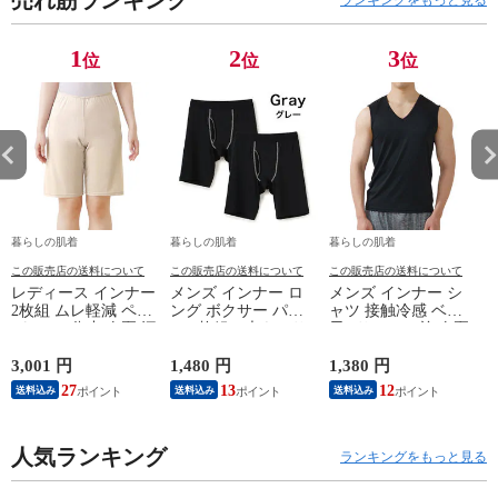
売れ筋ランキング
ランキングをもっと見る
1
2
3
位
位
位
暮らしの肌着
暮らしの肌着
暮らしの肌着
この販売店の送料について
この販売店の送料について
この販売店の送料について
レディース インナー
メンズ インナー ロ
メンズ インナー シ
2枚組 ムレ軽減 ペチ
ング ボクサー パン
ャツ 接触冷感 ベア
パンツ 5分丈 春夏 汗
ツ 2枚組A 大きいサ
天Vサーフ V首 春夏
対策 汗取り ボトム
イズ 年間 おしゃれ
夏用 ひんやり 男性
ス ペチコート 速乾
下着 スポーツ カラ
肌着 紳士 下着 ノー
3,001 円
1,480 円
1,380 円
1
さらさら ハーフパン
ーステッチ 同色 2枚
スリーブ サーフ 袖
27
13
12
送料込み
送料込み
送料込み
ツ インナーパンツ
セット 前開き 肌着
なし L1282L-E 涼し
スパッツ 汗染み 防
下着 防災 紳士 男性
い
止 汗 対策 膝丈 冷え
#mp
ー
対策 女性 肌着 婦人
人気ランキング
M/L/LL/3L/4L/5L
ランキングをもっと見る
下着 L9927L-E 涼し
M4375C-RT
い
M