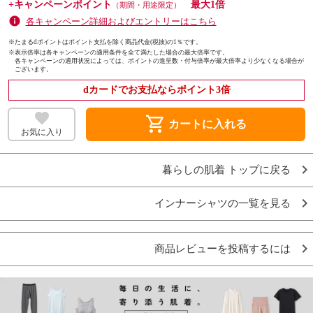
+キャンペーンポイント
最大1倍
（期間・用途限定）
各キャンペーン詳細およびエントリーはこちら
※たまるdポイントはポイント支払を除く商品代金(税抜)の1％です。
※
表示倍率は各キャンペーンの適用条件を全て満たした場合の最大倍率です。
各キャンペーンの適用状況によっては、ポイントの進呈数・付与倍率が最大倍率より少なくなる場合が
ございます。
dカードでお支払ならポイント3倍
shopping_cart
カートに入れる
お気に入り
暮らしの肌着 トップに戻る
インナーシャツの一覧を見る
商品レビューを投稿するには