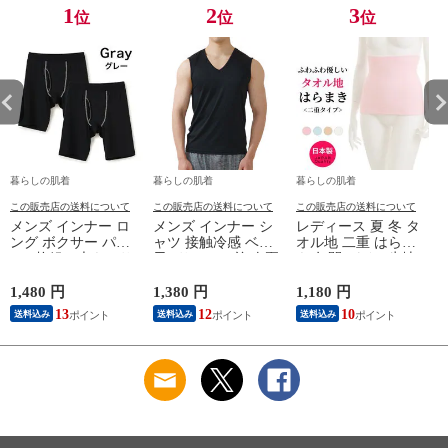
1
2
3
位
位
位
暮らしの肌着
暮らしの肌着
暮らしの肌着
この販売店の送料について
この販売店の送料について
この販売店の送料について
メンズ インナー ロ
メンズ インナー シ
レディース 夏 冬 タ
ング ボクサー パン
ャツ 接触冷感 ベア
オル地 二重 はらま
ツ 2枚組A 大きいサ
天Vサーフ V首 春夏
き 年間 パイル生地
イズ 年間 おしゃれ
夏用 ひんやり 男性
抗菌防臭加工 防寒
下着 スポーツ カラ
肌着 紳士 下着 ノー
温かい 冷房 対策 二
1,480 円
1,380 円
1,180 円
1
ーステッチ 同色 2枚
スリーブ サーフ 袖
つ折り 腹巻 腹巻き
13
12
10
送料込み
送料込み
送料込み
セット 前開き 肌着
なし L1282L-E 涼し
女性 婦人 下着 肌着
下着 防災 紳士 男性
い
日本製 ウエストウォ
#mp
ーマー #haramaki ホ
ー
M/L/LL/3L/4L/5L
ワイト/ピンク/ライ
M4375C-RT
トブルー/ベージュ
M/L B1105C-EC 涼し
M
い