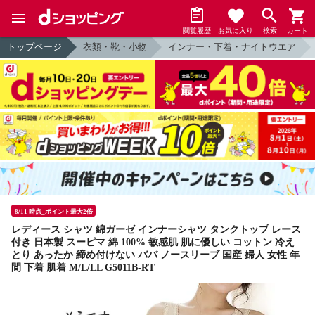
閲覧履歴
お気に入り
検索
カート
トップページ
衣類・靴・小物
インナー・下着・ナイトウエア
8/11 時点_ポイント最大2倍
レディース シャツ 綿ガーゼ インナーシャツ タンクトップ レース
付き 日本製 スーピマ 綿 100% 敏感肌 肌に優しい コットン 冷え
とり あったか 締め付けない ババ ノースリーブ 国産 婦人 女性 年
間 下着 肌着 M/L/LL G5011B-RT