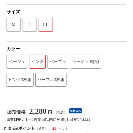
サイズ
M
L
LL
カラー
ベージュ
ピンク
バープル
ベージュ3枚組
ピンク3枚組
パープル3枚組
2,280
販売価格
送料込み
円
（税込）
1～2営業日以内に発送(土日祝定休除)
出荷目安：
たまるdポイント
20
（通常）