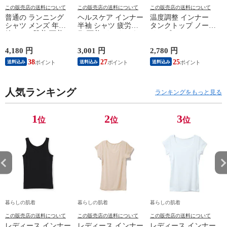
この販売店の送料について
この販売店の送料について
この販売店の送料について
普通の ランニング
ヘルスケア インナー
温度調整 インナー
シャツ メンズ 年間
半袖 シャツ 疲労回
タンクトップ ノース
綿100 % 肌着 下着 U
復 下着 インナーウ
リーブ レディース
首 Uネック 普通 タ
ェア 血行促進 遠赤
調温 女性 婦人 下着
ンクトップ ノースリ
外線 疲労軽減 ボデ
オフホワイト/ブラウ
4,180 円
3,001 円
2,780 円
2
ーブ インナー 紳士
ィケア 健康 プレゼ
ン/ブラック/チャコ
38
27
25
送料込み
送料込み
送料込み
男性 シニア 抗菌 防
ント ギフト ヘルス
ールグレー/ピンク
臭 敬老の日 父の日
ケア 一般医療機器
M/L/LL M9210T-E
M
白 M/L/LL M0100X-E
メンズ 男性 紳士 マ
人気ランキング
イナスイオン ゲルマ
ランキングをもっと見る
ニウム 25AW
K1160L-E
1
2
3
位
位
位
暮らしの肌着
暮らしの肌着
暮らしの肌着
この販売店の送料について
この販売店の送料について
この販売店の送料について
レディース インナー
レディース インナー
レディース インナー