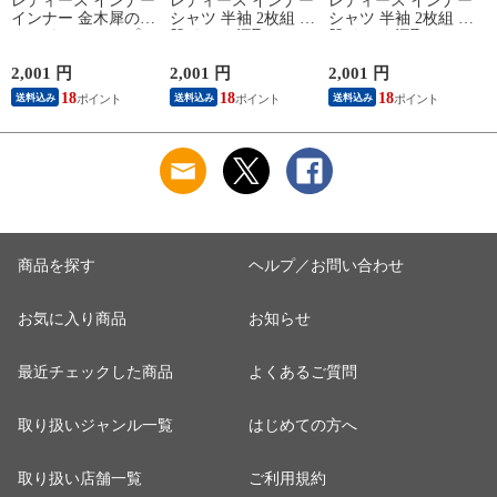
レディース インナー
レディース インナー
レディース インナー
インナー 金木犀のめ
シャツ 半袖 2枚組 素
シャツ 半袖 2枚組 素
ぐみ タンクトップ
肌ドライ 汗取り フ
肌ドライ 汗取り フ
保湿 金木犀 加工 し
レンチ袖 脇汗 汗取
レンチ袖 脇汗 汗取
っとり 保湿 ストレ
り インナーシャツ
り インナーシャツ
2,001 円
2,001 円
2,001 円
1
ッチ ボタニカル タ
パッド付き 春夏 汗
パッド付き 春夏 汗
18
18
18
送料込み
送料込み
送料込み
ンクトップ 秋冬 お
染み 防止 汗 対策 綿
染み 防止 汗 対策 綿
肌に優しい 乾燥肌
混 汗とり パット付
混 汗とり パット付
L
乾燥 キンモクセイ
き 吸汗速乾 白鷲ニ
き 吸汗速乾 白鷲ニ
婦人 女性 下着 肌着
ット工業 S5022B-RT
ット工業 S5022B-RT
24AW M/L/LL
涼しい 肌着
涼しい 肌着
M5480P-E 防寒
商品を探す
ヘルプ／お問い合わせ
お気に入り商品
お知らせ
最近チェックした商品
よくあるご質問
取り扱いジャンル一覧
はじめての方へ
取り扱い店舗一覧
ご利用規約