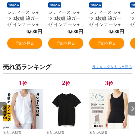
送料込み
送料込み
送料込み
送
レディース シャ
レディース シャ
レディース シャ
レ
ツ 3枚組 綿ガー
ツ 3枚組 綿ガー
ツ 3枚組 綿ガー
ツ
ゼ インナーシャ
ゼ インナーシャ
ゼ インナーシャ
ゼ
ツ タンクトップ
ツ タンクトップ
ツ タンクトップ
ツ
6,680
円
6,680
円
6,680
円
レース付き 日本
レース付き 日本
レース付き 日本
レ
製 スーピマ 綿
製 スーピマ 綿
製 スーピマ 綿
製
詳細を見る
詳細を見る
詳細を見る
100% 敏感肌 肌
100% 敏感肌 肌
100% 敏感肌 肌
1
に優しい コット
に優しい コット
に優しい コット
に
ン 冷えとり あっ
ン 冷えとり あっ
ン 冷えとり あっ
ン
売れ筋ランキング
たか 締め付けな
たか 締め付けな
たか 締め付けな
た
ランキングをもっと見る
い ババ ノースリ
い ババ ノースリ
い ババ ノースリ
い
ーブ 国産 婦人
ーブ 国産 婦人
ーブ 国産 婦人
ー
1
2
3
位
位
位
女性 年間 下着
女性 年間 下着
女性 年間 下着
女
肌着 M/L/LL
肌着 M/L/LL
肌着 M/L/LL
肌
G5011B-RT
G5011B-RT
G5011B-RT
G
暮らしの肌着
暮らしの肌着
暮らしの肌着