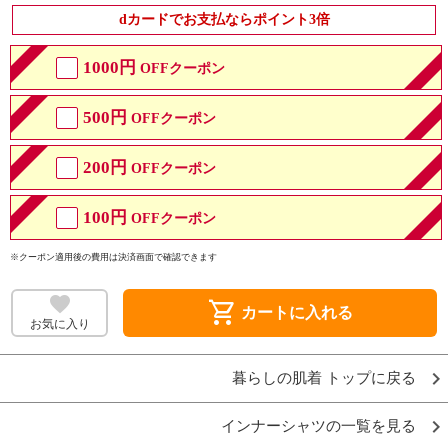
dカードでお支払ならポイント3倍
1000円
OFFクーポン
500円
OFFクーポン
200円
OFFクーポン
100円
OFFクーポン
※クーポン適用後の費用は決済画面で確認できます
shopping_cart
カートに入れる
お気に入り
暮らしの肌着 トップに戻る
インナーシャツの一覧を見る