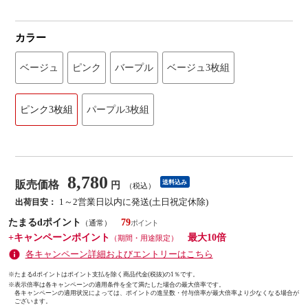
カラー
ベージュ
ピンク
バープル
ベージュ3枚組
ピンク3枚組
パープル3枚組
8,780
販売価格
送料込み
円
（税込）
1～2営業日以内に発送(土日祝定休除)
出荷目安：
たまるdポイント
79
（通常）
+キャンペーンポイント
最大10倍
（期間・用途限定）
各キャンペーン詳細およびエントリーはこちら
※たまるdポイントはポイント支払を除く商品代金(税抜)の1％です。
※
表示倍率は各キャンペーンの適用条件を全て満たした場合の最大倍率です。
各キャンペーンの適用状況によっては、ポイントの進呈数・付与倍率が最大倍率より少なくなる場合が
ございます。