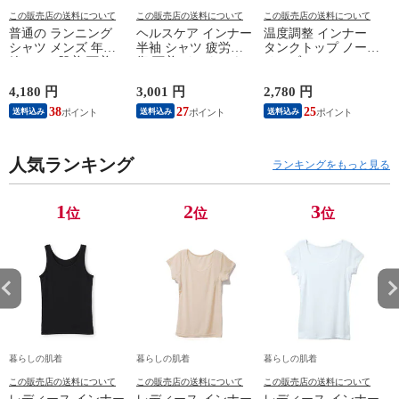
この販売店の送料について
この販売店の送料について
この販売店の送料について
普通の ランニング
ヘルスケア インナー
温度調整 インナー
シャツ メンズ 年間
半袖 シャツ 疲労回
タンクトップ ノース
綿100 % 肌着 下着 U
復 下着 インナーウ
リーブ レディース
首 Uネック 普通 タ
ェア 血行促進 遠赤
調温 女性 婦人 下着
ンクトップ ノースリ
外線 疲労軽減 ボデ
オフホワイト/ブラウ
4,180 円
3,001 円
2,780 円
2
ーブ インナー 紳士
ィケア 健康 プレゼ
ン/ブラック/チャコ
38
27
25
送料込み
送料込み
送料込み
男性 シニア 抗菌 防
ント ギフト ヘルス
ールグレー/ピンク
臭 敬老の日 父の日
ケア 一般医療機器
M/L/LL M9210T-E
M
白 M/L/LL M0100X-E
メンズ 男性 紳士 マ
人気ランキング
イナスイオン ゲルマ
ランキングをもっと見る
ニウム 25AW
K1160L-E
1
2
3
位
位
位
暮らしの肌着
暮らしの肌着
暮らしの肌着
この販売店の送料について
この販売店の送料について
この販売店の送料について