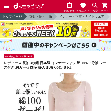
閲覧履歴
お気に入り
検索
カート
トップページ
衣類・靴・小物
インナー・下着・ナイトウエア
8/8 時点_ポイント最大11倍
レディース 長袖 3枚組 日本製 インナーシャツ 綿100% 8分袖 レー
ス付き 綿ガーゼ 国産 婦人 肌着 G5014B-RT