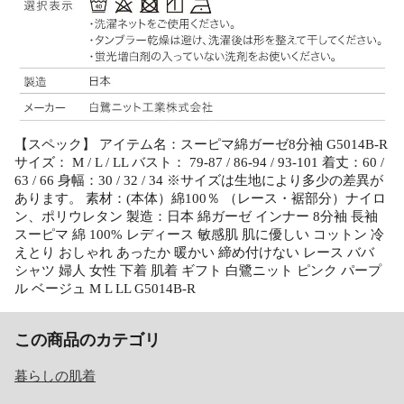
【スペック】 アイテム名：スーピマ綿ガーゼ8分袖 G5014B-R
サイズ： M / L / LL バスト： 79-87 / 86-94 / 93-101 着丈：60 /
63 / 66 身幅：30 / 32 / 34 ※サイズは生地により多少の差異が
あります。 素材：(本体）綿100％ （レース・裾部分）ナイロ
ン、ポリウレタン 製造：日本 綿ガーゼ インナー 8分袖 長袖
スーピマ 綿 100% レディース 敏感肌 肌に優しい コットン 冷
えとり おしゃれ あったか 暖かい 締め付けない レース ババ
シャツ 婦人 女性 下着 肌着 ギフト 白鷺ニット ピンク パープ
ル ベージュ M L LL G5014B-R
この商品のカテゴリ
暮らしの肌着