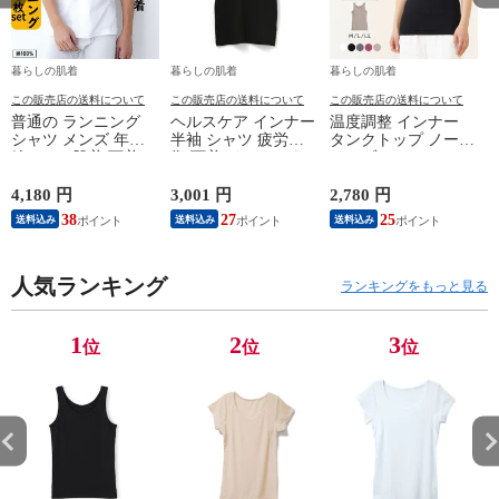
暮らしの肌着
暮らしの肌着
暮らしの肌着
この販売店の送料について
この販売店の送料について
この販売店の送料について
普通の ランニング
ヘルスケア インナー
温度調整 インナー
シャツ メンズ 年間
半袖 シャツ 疲労回
タンクトップ ノース
綿100 % 肌着 下着 U
復 下着 インナーウ
リーブ レディース
首 Uネック 普通 タ
ェア 血行促進 遠赤
調温 女性 婦人 下着
ンクトップ ノースリ
外線 疲労軽減 ボデ
オフホワイト/ブラウ
4,180 円
3,001 円
2,780 円
2
ーブ インナー 紳士
ィケア 健康 プレゼ
ン/ブラック/チャコ
38
27
25
送料込み
送料込み
送料込み
男性 シニア 抗菌 防
ント ギフト ヘルス
ールグレー/ピンク
臭 敬老の日 父の日
ケア 一般医療機器
M/L/LL M9210T-E
M
白 M/L/LL M0100X-E
メンズ 男性 紳士 マ
人気ランキング
イナスイオン ゲルマ
ランキングをもっと見る
ニウム 25AW
K1160L-E
1
2
3
位
位
位