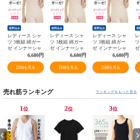
送料込み
送料込み
送料込み
送
レディース シャ
レディース シャ
レディース シャ
レ
ツ 3枚組 綿ガー
ツ 3枚組 綿ガー
ツ 3枚組 綿ガー
ツ
ゼ インナーシャ
ゼ インナーシャ
ゼ インナーシャ
ゼ
ツ タンクトップ
ツ タンクトップ
ツ タンクトップ
ツ
6,680
円
6,680
円
6,680
円
レース付き 日本
レース付き 日本
レース付き 日本
レ
製 スーピマ 綿
製 スーピマ 綿
製 スーピマ 綿
製
詳細を見る
詳細を見る
詳細を見る
100% 敏感肌 肌
100% 敏感肌 肌
100% 敏感肌 肌
1
に優しい コット
に優しい コット
に優しい コット
に
ン 冷えとり あっ
ン 冷えとり あっ
ン 冷えとり あっ
ン
売れ筋ランキング
たか 締め付けな
たか 締め付けな
たか 締め付けな
た
ランキングをもっと見る
い ババ ノースリ
い ババ ノースリ
い ババ ノースリ
い
ーブ 国産 婦人
ーブ 国産 婦人
ーブ 国産 婦人
ー
1
2
3
位
位
位
女性 年間 下着
女性 年間 下着
女性 年間 下着
女
肌着 M/L/LL
肌着 M/L/LL
肌着 M/L/LL
肌
G5011B-RT
G5011B-RT
G5011B-RT
G