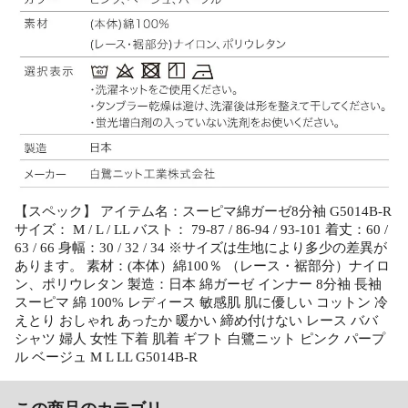
【スペック】 アイテム名：スーピマ綿ガーゼ8分袖 G5014B-R
サイズ： M / L / LL バスト： 79-87 / 86-94 / 93-101 着丈：60 /
63 / 66 身幅：30 / 32 / 34 ※サイズは生地により多少の差異が
あります。 素材：(本体）綿100％ （レース・裾部分）ナイロ
ン、ポリウレタン 製造：日本 綿ガーゼ インナー 8分袖 長袖
スーピマ 綿 100% レディース 敏感肌 肌に優しい コットン 冷
えとり おしゃれ あったか 暖かい 締め付けない レース ババ
シャツ 婦人 女性 下着 肌着 ギフト 白鷺ニット ピンク パープ
ル ベージュ M L LL G5014B-R