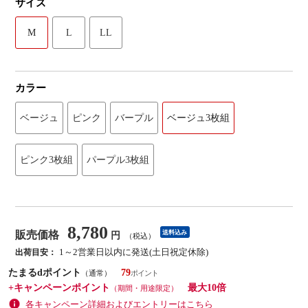
サイズ
M
L
LL
カラー
ベージュ
ピンク
バープル
ベージュ3枚組
ピンク3枚組
パープル3枚組
8,780
販売価格
送料込み
円
（税込）
1～2営業日以内に発送(土日祝定休除)
出荷目安：
たまるdポイント
79
（通常）
+キャンペーンポイント
最大10倍
（期間・用途限定）
各キャンペーン詳細およびエントリーはこちら