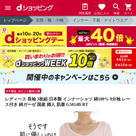
閲覧履歴
お気に入り
検索
カート
トップページ
衣類・靴・小物
インナー・下着・ナイトウエア
8/9 時点_ポイント最大11倍
レディース 長袖 3枚組 日本製 インナーシャツ 綿100% 8分袖 レー
ス付き 綿ガーゼ 国産 婦人 肌着 G5014B-RT