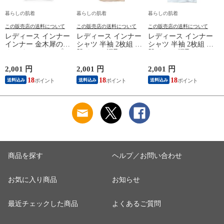
暮らしの肌着
暮らしの肌着
暮らしの肌着
この販売店の送料について
この販売店の送料について
この販売店の送料について
レディース インナー
レディース インナー
レディース インナー
インナー 金木犀のめ
シャツ 半袖 2枚組 素
シャツ 半袖 2枚組 素
ぐみ タンクトップ
肌ドライ 汗取り フ
肌ドライ 汗取り フ
保湿 金木犀 加工 し
レンチ袖 脇汗 汗取
レンチ袖 脇汗 汗取
っとり 保湿 ストレ
り インナーシャツ
り インナーシャツ
2,001 円
2,001 円
2,001 円
3
ッチ ボタニカル タ
パッド付き 春夏 汗
パッド付き 春夏 汗
18
18
18
送料込み
送料込み
送料込み
ンクトップ 秋冬 お
染み 防止 汗 対策 綿
染み 防止 汗 対策 綿
肌に優しい 乾燥肌
混 汗とり パット付
混 汗とり パット付
乾燥 キンモクセイ
き 吸汗速乾 白鷲ニ
き 吸汗速乾 白鷲ニ
婦人 女性 下着 肌着
ット工業 S5022B-RT
ット工業 S5022B-RT
24AW M/L/LL
涼しい 肌着
涼しい 肌着
M5480P-E 防寒
K
商品を探す
ヘルプ／お問い合わせ
お気に入り商品
お知らせ
最近チェックした商品
よくあるご質問