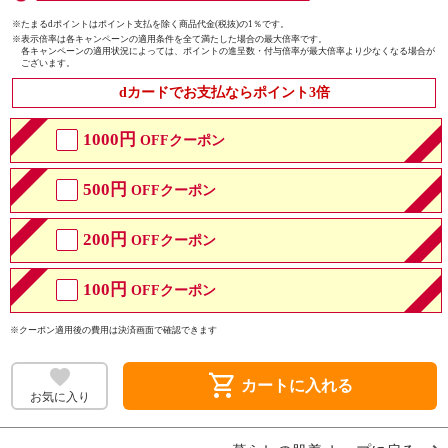
※たまるdポイントはポイント支払を除く商品代金(税抜)の1％です。
※
表示倍率は各キャンペーンの適用条件を全て満たした場合の最大倍率です。
各キャンペーンの適用状況によっては、ポイントの進呈数・付与倍率が最大倍率より少なくなる場合が
ございます。
dカードでお支払ならポイント3倍
1000円
OFFクーポン
500円
OFFクーポン
200円
OFFクーポン
100円
OFFクーポン
※クーポン適用後の費用は決済画面で確認できます
shopping_cart
カートに入れる
お気に入り