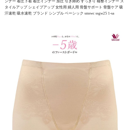
ンナー 着圧下着 着圧インナー 加圧 引き締め すっきり 補整インナー ス
タイルアップ シェイプアップ 女性用 婦人用 骨盤サポート 骨盤ケア 吸
汗速乾 吸水速乾 ブランド シンプル ベーシック smswc ssgw25 1-sa