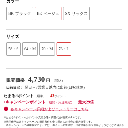
カラー
BK-ブラック
BE-ベージュ
SX-サックス
サイズ
58・S
64・M
70・M
76・L
4,730
販売価格
円
（税込）
翌日～7営業日以内に出荷(日祝休除)
出荷目安：
たまるdポイント
43
（通常）
+キャンペーンポイント
最大29倍
（期間・用途限定）
各キャンペーン詳細およびエントリーはこちら
※たまるdポイントはポイント支払を除く商品代金(税抜)の1％です。
※
表示倍率は各キャンペーンの適用条件を全て満たした場合の最大倍率です。
各キャンペーンの適用状況によっては、ポイントの進呈数・付与倍率が最大倍率より少なくなる場合が