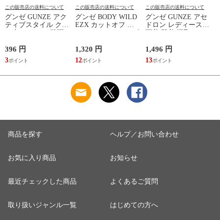
この販売店の送料について
この販売店の送料について
この販売店の送料について
グンゼ GUNZE アク
グンゼ BODY WILD
グンゼ GUNZE アセ
ティブスタイル クル
EZX カットオフ ボ
ドロン レディース
ー丈 ソックス 靴下
クサーパンツ メンズ
下着 肌着 汗取りイ
レディース スポーツ
前とじ 日本製
ンナー 2分袖 インナ
ソックス
GUNZE ボディワイ
ーシャツ 吸汗速乾
396 円
1,320 円
1,496 円
1
ルド イージーエック
3
12
13
1
ス
商品を探す
ヘルプ／お問い合わせ
お気に入り商品
お知らせ
最近チェックした商品
よくあるご質問
取り扱いジャンル一覧
はじめての方へ