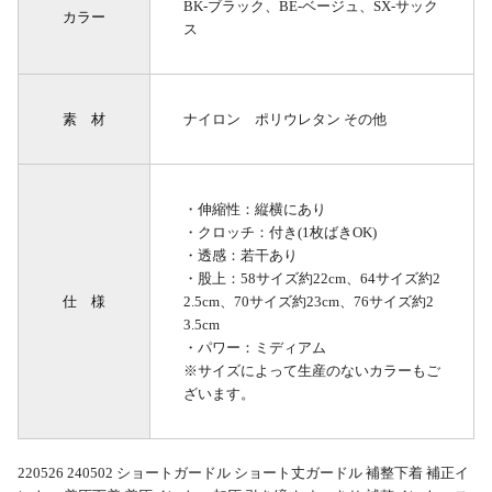
BK-ブラック、BE-ベージュ、SX-サック
カラー
ス
素 材
ナイロン ポリウレタン その他
・伸縮性：縦横にあり
・クロッチ：付き(1枚ばきOK)
・透感：若干あり
・股上：58サイズ約22cm、64サイズ約2
仕 様
2.5cm、70サイズ約23cm、76サイズ約2
3.5cm
・パワー：ミディアム
※サイズによって生産のないカラーもご
ざいます。
220526 240502 ショートガードル ショート丈ガードル 補整下着 補正イ