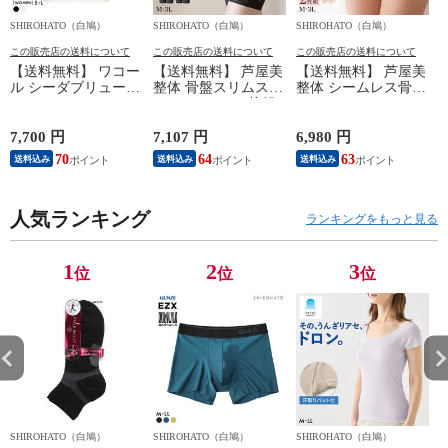
SHIROHATO（白鳩）
SHIROHATO（白鳩）
SHIROHATO（白鳩）
S
この販売店の送料について
この販売店の送料について
この販売店の送料について
【送料無料】 ワコー
【送料無料】 芦屋美
【送料無料】 芦屋美
ル シーダブリューエ
整体 骨盤スリムスタ
整体 シームレス骨盤
ックス CW-X
イルショーツ 2枚組
スリムショーツ エア
WOMENS JYURYU
ロングガードル 骨盤
リー 2枚組 ショート
柔流 ノースリーブ
矯正 骨盤補正 補正
ガードル 骨盤矯正
7,700 円
7,107 円
6,980 円
6
トップス タンクトッ
下着 シームレス レ
骨盤補正 補正下着
70
64
63
送料込み
送料込み
送料込み
プ Uネック JAY390
ディース
シームレス レディー
Wacoal
ス
人気ランキング
ランキングをもっと見る
1
2
3
位
位
位
SHIROHATO（白鳩）
SHIROHATO（白鳩）
SHIROHATO（白鳩）
S