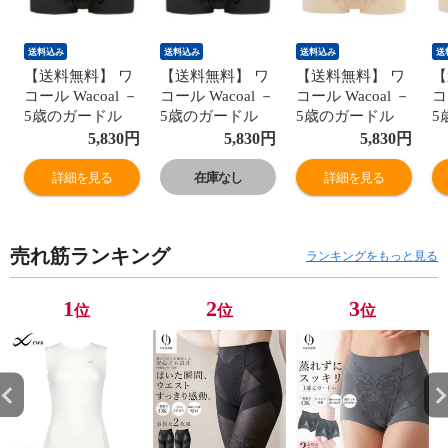
送料込み
送料込み
送料込み
送
【送料無料】 ワ
【送料無料】 ワ
【送料無料】 ワ
【
コール Wacoal －
コール Wacoal －
コール Wacoal －
コ
5歳のガードル
5歳のガードル
5歳のガードル
5
ジャストウエス
ジャストウエス
ジャストウエス
ジ
5,830
円
5,830
円
5,830
円
ト ショート丈 ヒ
ト ショート丈 ヒ
ト ショート丈 ヒ
ト
ップアップ ガー
ップアップ ガー
ップアップ ガー
ッ
詳細を見る
在庫なし
詳細を見る
ドル パンツ 大き
ドル パンツ 大き
ドル パンツ 大き
ド
いサイズ
いサイズ
いサイズ
い
GRC323
GRC323
GRC323
G
売れ筋ランキング
ランキングをもっと見る
1
2
3
位
位
位