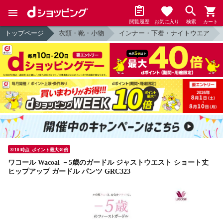
閲覧履歴
お気に入り
検索
カート
トップページ
衣類・靴・小物
インナー・下着・ナイトウエア
8/10 時点_ポイント最大30倍
ワコール Wacoal －5歳のガードル ジャストウエスト ショート丈
ヒップアップ ガードル パンツ GRC323