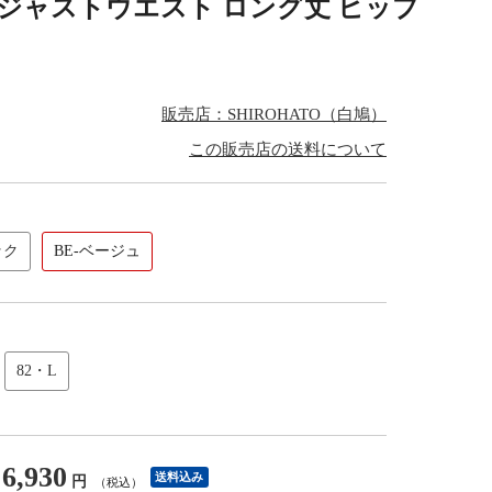
ル ジャストウエスト ロング丈 ヒップ
販売店：SHIROHATO（白鳩）
この販売店の送料について
ック
BE-ベージュ
82・L
6,930
送料込み
円
（税込）