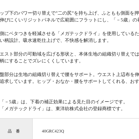
ップ下のパワー切り替えで”二の尻”を持ち上げ、ふともも側面を
伸びにくいリジットパネルで広範囲にフラットにし、「－5歳」の
側にベタつきを軽減させる「メガテックドライ」を使用している
い柄設計。吸水速乾仕上げで、不快感を解消します。
エスト部分の可動域を広げる形状と、本体生地の組織切り替えで
柄にすることでズレにくくしています。
盤部分は生地の組織切り替えで腰をサポート。ウエスト上辺布を
追求しています。ヒップ・おなか・腰をサポートしてくれる、お
「－5歳」は、下着の補正効果による見た目のイメージです。
「メガテックドライ」は、東洋紡株式会社の登録商標です。
品 番
40GRC423Q