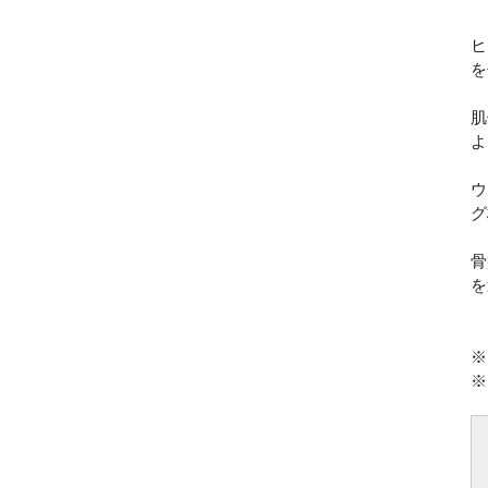
ヒ
を
肌
よ
ウ
グ
骨
を
※
※