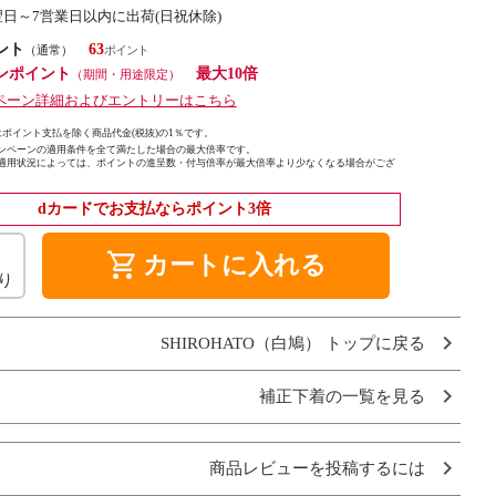
翌日～7営業日以内に出荷(日祝休除)
ント
63
（通常）
ンポイント
最大10倍
（期間・用途限定）
ペーン詳細およびエントリーはこちら
ポイント支払を除く商品代金(税抜)の1％です。
ンペーンの適用条件を全て満たした場合の最大倍率です。
適用状況によっては、ポイントの進呈数・付与倍率が最大倍率より少なくなる場合がござ
dカードでお支払ならポイント3倍
shopping_cart
カートに入れる
り
SHIROHATO（白鳩） トップに戻る
補正下着の一覧を見る
商品レビューを投稿するには