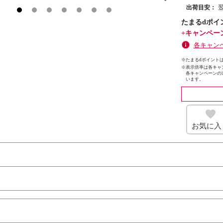
出荷目安：
たまるdポイ
+キャンペー
各キャン
※たまるdポイントは
※
表示倍率は各キャ
各キャンペーンの
います。
お気に入