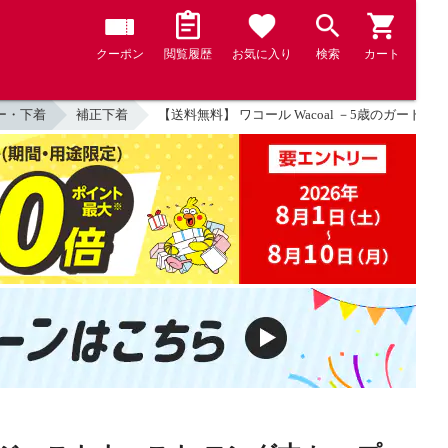
クーポン
閲覧履歴
お気に入り
検索
カート
ー・下着
補正下着
【送料無料】 ワコール Wacoal －5歳のガードル