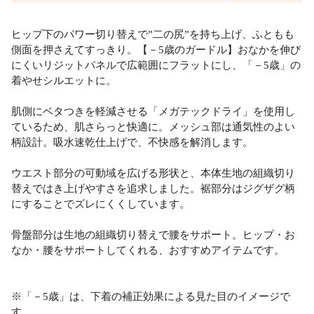
ヒップ下のパワー切り替えで”二の尻”を持ち上げ、ふともも
側面を押さえてすっきり。【－5歳のガードル】おなかを伸び
にくいリジットパネルで広範囲にフラットにし、「－5歳」の
着やせシルエットに。
肌側にベタつきを軽減させる「メガテックドライ」を使用し
ているため、肌さらっと快適に。メッシュ部は通気性のよい
柄設計。吸水速乾仕上げで、不快感を解消します。
ウエスト部分の可動域を広げる形状と、本体生地の組織切り
替えではき上げやすさを追求しました。裾部分はジグザグ柄
にすることでズレにくくしています。
骨盤部分は生地の組織切り替えで腰をサポート。ヒップ・お
なか・腰をサポートしてくれる、おすすめアイテムです。
※「－5歳」は、下着の補正効果による見た目のイメージで
す。