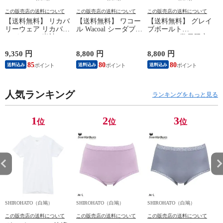
この販売店の送料について
この販売店の送料について
この販売店の送料について
【送料無料】 リカバ
【送料無料】 ワコー
【送料無料】 グレイ
リーウェア リカバリ
ル Wacoal シーダブリ
ブボールト
ーパジャマ 半袖 メ
ューエックス CW-X
Gravevault 数量限定
ンズ 上下セット ル
Mens JAO009
M L XL サイズ ボク
ームウェア パジャマ
JYURYU 柔流 ジュウ
サーパンツ おまかせ
9,350 円
8,800 円
8,800 円
9
リカバリーケア 7分
リュウ メンズ トッ
3P 福袋 ショート ロ
85
80
80
8
送料込み
送料込み
送料込み
丈パンツ 疲労回復
プ SML ハイネック
ーライズ 3枚セット
セルヴァン 一般医療
長袖 スポーツ
日本製
機器
人気ランキング
ランキングをもっと見る
1
2
3
位
位
位
SHIROHATO（白鳩）
SHIROHATO（白鳩）
SHIROHATO（白鳩）
S
この販売店の送料について
この販売店の送料について
この販売店の送料について