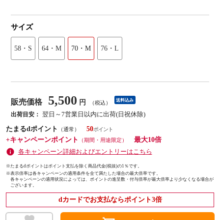
サイズ
58・S
64・M
70・M
76・L
5,500
販売価格
送料込み
円
（税込）
翌日～7営業日以内に出荷(日祝休除)
出荷目安：
たまるdポイント
50
（通常）
+キャンペーンポイント
最大10倍
（期間・用途限定）
各キャンペーン詳細およびエントリーはこちら
※たまるdポイントはポイント支払を除く商品代金(税抜)の1％です。
※
表示倍率は各キャンペーンの適用条件を全て満たした場合の最大倍率です。
各キャンペーンの適用状況によっては、ポイントの進呈数・付与倍率が最大倍率より少なくなる場合が
ございます。
dカードでお支払ならポイント3倍