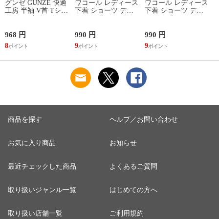
グンゼ GUNZE 快適
ワコール レディース
ワコール レディース
工房 半袖 V首 Tシャ
下着 ショーツ ディ
下着 ショーツ ディ
ツ メンズ インナー
アヒップショーツ
アヒップショーツ
綿100％ Vネック 日
DearHip Shorts 綿混
DearHip Shorts 綿混
本製 抗菌防臭
スタンダード ノーマ
スタンダード ノーマ
968 円
990 円
990 円
7
ルショーツ ML
ルショーツ ML
8
9
9
6
Wacoal
Wacoal
商品を探す
ヘルプ／お問い合わせ
お気に入り商品
お知らせ
最近チェックした商品
よくあるご質問
取り扱いジャンル一覧
はじめての方へ
取り扱い店舗一覧
ご利用規約