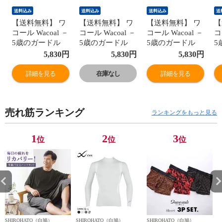
送料込み
送料込み
送料込み
送
【送料無料】 ワ
【送料無料】 ワ
【送料無料】 ワ
【
コール Wacoal －
コール Wacoal －
コール Wacoal －
コ
5歳のガードル
5歳のガードル
5歳のガードル
5
ジャストウエス
ジャストウエス
ジャストウエス
ジ
5,830
円
5,830
円
5,830
円
ト ショート丈 ヒ
ト ショート丈 ヒ
ト ショート丈 ヒ
ト
ップアップ ガー
ップアップ ガー
ップアップ ガー
ッ
詳細を見る
在庫なし
詳細を見る
ドル パンツ 大き
ドル パンツ 大き
ドル パンツ 大き
ド
いサイズ
いサイズ
いサイズ
い
GRC323
GRC323
GRC323
G
売れ筋ランキング
ランキングをもっと見る
1
2
3
位
位
位
SHIROHATO（白鳩）
SHIROHATO（白鳩）
SHIROHATO（白鳩）
S