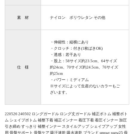
素 材
ナイロン ポリウレタン その他
・伸縮性：縦横にあり
・クロッチ：付き(1枚ばきOK)
・透感：若干あり
・股上：58サイズ約23.5cm、64サイズ
仕 様
約24cm、70サイズ約24.5cm、76サイズ
約25cm
・パワー：ミディアム
※サイズによって生産のないカラーもご
ざいます。
220526 240502 ロングガードル ロング丈ガードル 補正ボトム 補整ボト
ム シェイプボトム 補整下着 補正インナー 着圧下着 着圧インナー 加圧
引き締め すっきり 補整インナー スタイルアップ シェイプアップ 女性
用 骨盤サポート 骨盤ケア 吸汗速乾 吸水速乾 ブランド smswc ssgw25 母