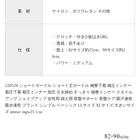
素 材
ナイロン ポリウレタン その他
・クロッチ：付き(1枚ばきOK)
・透感：若干あり
仕 様
・股上：82サイズ約25cm、90サイズ約2
6cm
・パワー：ミディアム
220526 ショートガードル ショート丈ガードル 補整下着 補正インナー
着圧下着 着圧インナー 加圧 引き締め すっきり 補整インナー スタイル
アップ シェイプアップ 女性用 婦人用 骨盤サポート 骨盤ケア 吸汗速乾
吸水速乾 ブランド シンプル ベーシック LLサイズ XLサイズ 大きいサイ
ズ smswc ssgw25 1-sa