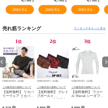
4,730
円
4,730
円
4,730
円
ップアップ ガー
ップアップ ガー
ップアップ ガー
ッ
ドル パンツ
ドル パンツ
ドル パンツ
ド
詳細を見る
詳細を見る
詳細を見る
GRC323
GRC323
GRC323
G
売れ筋ランキング
ランキングをもっと見る
1
2
3
位
位
位
SHIROHATO（白鳩）
SHIROHATO（白鳩）
SHIROHATO（白鳩）
S
この販売店の送料について
この販売店の送料について
この販売店の送料について
【送料無料】 リカバ
【送料無料】 グレイ
【送料無料】 ワコー
リーウェア リカバリ
ブボールト
ル Wacoal シーダブリ
ーパジャマ 半袖 メ
Gravevault 数量限定
ューエックス CW-X
ンズ 上下セット ル
M L XL サイズ ボク
Mens JAO009
ームウェア パジャマ
サーパンツ おまかせ
JYURYU 柔流 ジュウ
9,350 円
8,800 円
8,800 円
9