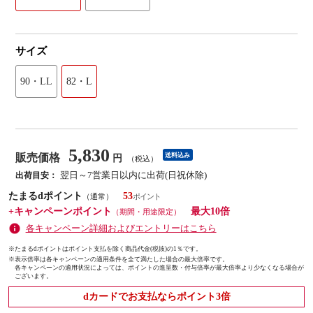
サイズ
90・LL
82・L
5,830
販売価格
送料込み
円
（税込）
翌日～7営業日以内に出荷(日祝休除)
出荷目安：
たまるdポイント
53
（通常）
+キャンペーンポイント
最大10倍
（期間・用途限定）
各キャンペーン詳細およびエントリーはこちら
※たまるdポイントはポイント支払を除く商品代金(税抜)の1％です。
※
表示倍率は各キャンペーンの適用条件を全て満たした場合の最大倍率です。
各キャンペーンの適用状況によっては、ポイントの進呈数・付与倍率が最大倍率より少なくなる場合が
ございます。
dカードでお支払ならポイント3倍