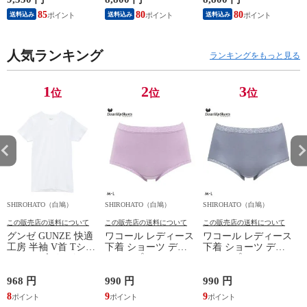
リカバリーケア 7分
3P 福袋 ショート ロ
リュウ メンズ トッ
85
80
80
8
送料込み
送料込み
送料込み
丈パンツ 疲労回復
ーライズ 3枚セット
プ SML ハイネック
セルヴァン 一般医療
日本製
長袖 スポーツ
機器
人気ランキング
ランキングをもっと見る
1
2
3
位
位
位
SHIROHATO（白鳩）
SHIROHATO（白鳩）
SHIROHATO（白鳩）
S
この販売店の送料について
この販売店の送料について
この販売店の送料について
グンゼ GUNZE 快適
ワコール レディース
ワコール レディース
工房 半袖 V首 Tシャ
下着 ショーツ ディ
下着 ショーツ ディ
ツ メンズ インナー
アヒップショーツ
アヒップショーツ
綿100％ Vネック 日
DearHip Shorts 綿混
DearHip Shorts 綿混
本製 抗菌防臭
スタンダード ノーマ
スタンダード ノーマ
968 円
990 円
990 円
7
ルショーツ ML
ルショーツ ML
8
9
9
6
Wacoal
Wacoal