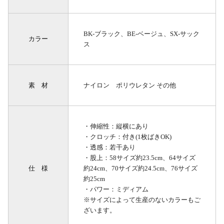
BK-ブラック、BE-ベージュ、SX-サック
カラー
ス
素 材
ナイロン ポリウレタン その他
・伸縮性：縦横にあり
・クロッチ：付き(1枚ばきOK)
・透感：若干あり
・股上：58サイズ約23.5cm、64サイズ
仕 様
約24cm、70サイズ約24.5cm、76サイズ
約25cm
・パワー：ミディアム
※サイズによって生産のないカラーもご
ざいます。