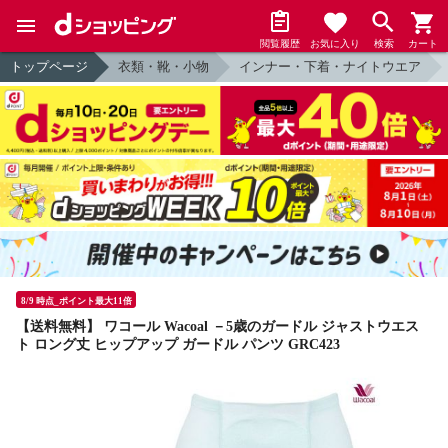
閲覧履歴
お気に入り
検索
カート
トップページ
衣類・靴・小物
インナー・下着・ナイトウエア
8/9 時点_ポイント最大11倍
【送料無料】 ワコール Wacoal －5歳のガードル ジャストウエス
ト ロング丈 ヒップアップ ガードル パンツ GRC423