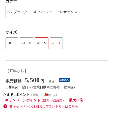
カラー
BK-ブラック
BE-ベージュ
SX-サックス
サイズ
58・S
64・M
70・M
76・L
［在庫なし］
5,500
販売価格
送料込み
円
（税込）
翌日～7営業日以内に出荷(日祝休除)
出荷目安：
たまるdポイント
50
（通常）
+キャンペーンポイント
最大10倍
（期間・用途限定）
各キャンペーン詳細およびエントリーはこちら