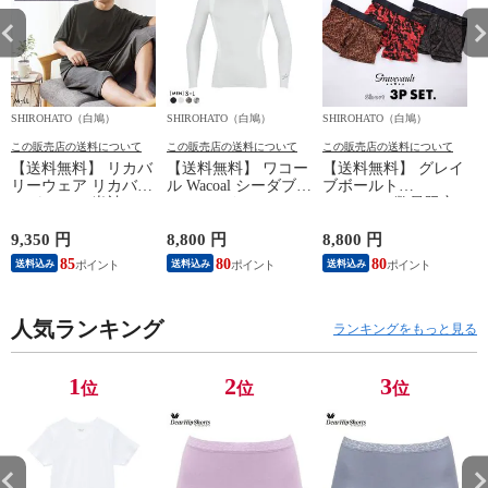
SHIROHATO（白鳩）
SHIROHATO（白鳩）
SHIROHATO（白鳩）
S
この販売店の送料について
この販売店の送料について
この販売店の送料について
【送料無料】 リカバ
【送料無料】 ワコー
【送料無料】 グレイ
リーウェア リカバリ
ル Wacoal シーダブリ
ブボールト
ーパジャマ 半袖 メ
ューエックス CW-X
Gravevault 数量限定
ンズ 上下セット ル
Mens JAO009
M L XL サイズ ボク
ームウェア パジャマ
JYURYU 柔流 ジュウ
サーパンツ おまかせ
9,350 円
8,800 円
8,800 円
9
リカバリーケア 7分
リュウ メンズ トッ
3P 福袋 ショート ロ
85
80
80
8
送料込み
送料込み
送料込み
丈パンツ 疲労回復
プ SML ハイネック
ーライズ 3枚セット
セルヴァン 一般医療
長袖 スポーツ
日本製
機器
人気ランキング
ランキングをもっと見る
1
2
3
位
位
位