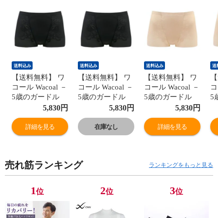
送料込み
送料込み
送料込み
送
【送料無料】 ワ
【送料無料】 ワ
【送料無料】 ワ
【
コール Wacoal －
コール Wacoal －
コール Wacoal －
コ
5歳のガードル
5歳のガードル
5歳のガードル
5
ジャストウエス
ジャストウエス
ジャストウエス
ジ
5,830
円
5,830
円
5,830
円
ト ショート丈 ヒ
ト ショート丈 ヒ
ト ショート丈 ヒ
ト
ップアップ ガー
ップアップ ガー
ップアップ ガー
ッ
詳細を見る
在庫なし
詳細を見る
ドル パンツ 大き
ドル パンツ 大き
ドル パンツ 大き
ド
いサイズ
いサイズ
いサイズ
い
GRC323
GRC323
GRC323
G
売れ筋ランキング
ランキングをもっと見る
1
2
3
位
位
位