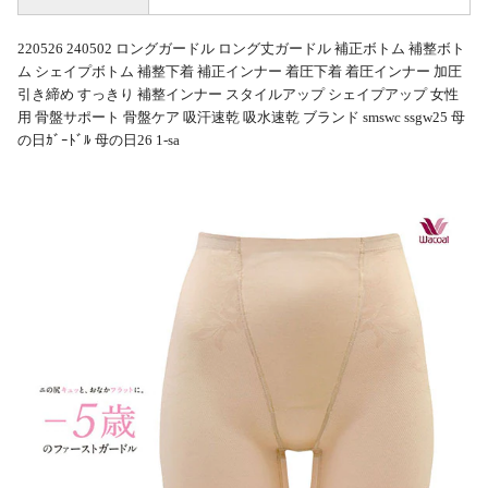
220526 240502 ロングガードル ロング丈ガードル 補正ボトム 補整ボト
ム シェイプボトム 補整下着 補正インナー 着圧下着 着圧インナー 加圧
引き締め すっきり 補整インナー スタイルアップ シェイプアップ 女性
用 骨盤サポート 骨盤ケア 吸汗速乾 吸水速乾 ブランド smswc ssgw25 母
の日ｶﾞｰﾄﾞﾙ 母の日26 1-sa