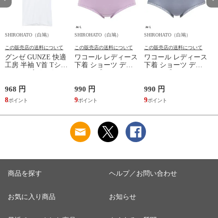
SHIROHATO（白鳩）
SHIROHATO（白鳩）
SHIROHATO（白鳩）
S
この販売店の送料について
この販売店の送料について
この販売店の送料について
グンゼ GUNZE 快適
ワコール レディース
ワコール レディース
工房 半袖 V首 Tシャ
下着 ショーツ ディ
下着 ショーツ ディ
ツ メンズ インナー
アヒップショーツ
アヒップショーツ
綿100％ Vネック 日
DearHip Shorts 綿混
DearHip Shorts 綿混
本製 抗菌防臭
スタンダード ノーマ
スタンダード ノーマ
968 円
990 円
990 円
7
ルショーツ ML
ルショーツ ML
8
9
9
6
Wacoal
Wacoal
商品を探す
ヘルプ／お問い合わせ
お気に入り商品
お知らせ