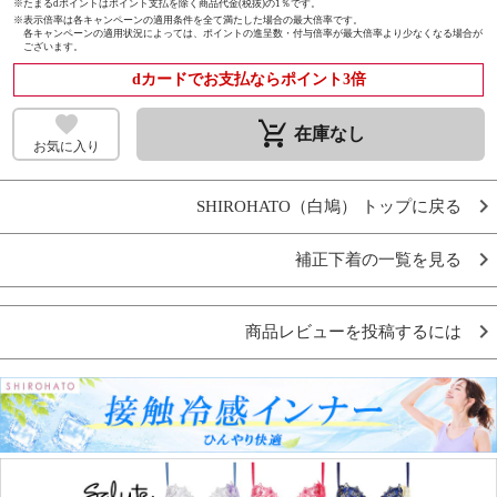
※たまるdポイントはポイント支払を除く商品代金(税抜)の1％です。
※
表示倍率は各キャンペーンの適用条件を全て満たした場合の最大倍率です。
各キャンペーンの適用状況によっては、ポイントの進呈数・付与倍率が最大倍率より少なくなる場合が
ございます。
dカードでお支払ならポイント3倍
remove_shopping_cart
在庫なし
お気に入り
SHIROHATO（白鳩） トップに戻る
補正下着の一覧を見る
商品レビューを投稿するには