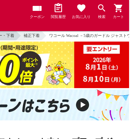
クーポン
閲覧履歴
お気に入り
検索
カート
ー・下着
補正下着
ワコール Wacoal －5歳のガードル ジャストウエス