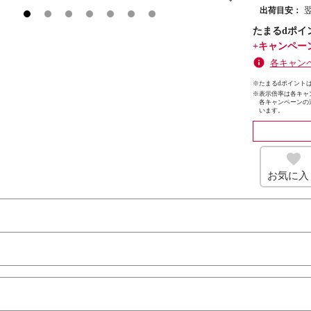
出荷目安：
たまるdポイ
+キャンペー
各キャン
※たまるdポイントは
※
表示倍率は各キャ
各キャンペーンの
います。
お気に入