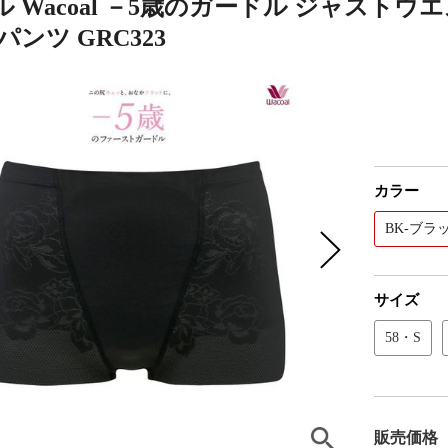
 Wacoal －5歳のガードル ジャストウ
パンツ GRC323
カラー
BK-ブラ
サイズ
58・S
販売価格