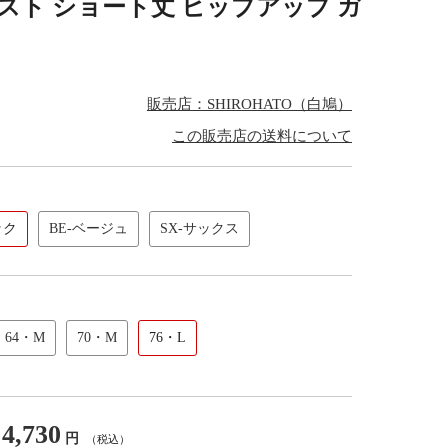
エスト ショート丈 ヒップアップ ガ
販売店：SHIROHATO（白鳩）
この販売店の送料について
ック
BE-ベージュ
SX-サックス
64・M
70・M
76・L
4,730
円
（税込）