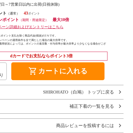
翌日～7営業日以内に出荷(日祝休除)
ント
43
（通常）
ンポイント
最大10倍
（期間・用途限定）
ペーン詳細およびエントリーはこちら
ポイント支払を除く商品代金(税抜)の1％です。
ンペーンの適用条件を全て満たした場合の最大倍率です。
適用状況によっては、ポイントの進呈数・付与倍率が最大倍率より少なくなる場合がござ
dカードでお支払ならポイント3倍
shopping_cart
カートに入れる
り
SHIROHATO（白鳩） トップに戻る
補正下着の一覧を見る
商品レビューを投稿するには