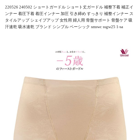
220526 240502 ショートガードル ショート丈ガードル 補整下着 補正イ
ンナー 着圧下着 着圧インナー 加圧 引き締め すっきり 補整インナー ス
タイルアップ シェイプアップ 女性用 婦人用 骨盤サポート 骨盤ケア 吸
汗速乾 吸水速乾 ブランド シンプル ベーシック smswc ssgw25 1-sa