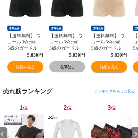
送料込み
送料込み
送料込み
送
【送料無料】 ワ
【送料無料】 ワ
【送料無料】 ワ
【
コール Wacoal －
コール Wacoal －
コール Wacoal －
コ
5歳のガードル
5歳のガードル
5歳のガードル
5
ジャストウエス
ジャストウエス
ジャストウエス
ジ
5,830
円
5,830
円
5,830
円
ト ショート丈 ヒ
ト ショート丈 ヒ
ト ショート丈 ヒ
ト
ップアップ ガー
ップアップ ガー
ップアップ ガー
ッ
詳細を見る
在庫なし
詳細を見る
ドル パンツ 大き
ドル パンツ 大き
ドル パンツ 大き
ド
いサイズ
いサイズ
いサイズ
い
GRC323
GRC323
GRC323
G
売れ筋ランキング
ランキングをもっと見る
1
2
3
位
位
位