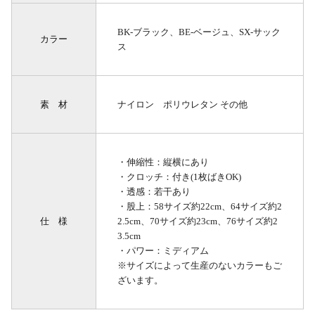
BK-ブラック、BE-ベージュ、SX-サック
カラー
ス
素 材
ナイロン ポリウレタン その他
・伸縮性：縦横にあり
・クロッチ：付き(1枚ばきOK)
・透感：若干あり
・股上：58サイズ約22cm、64サイズ約2
仕 様
2.5cm、70サイズ約23cm、76サイズ約2
3.5cm
・パワー：ミディアム
※サイズによって生産のないカラーもご
ざいます。