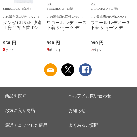
SHIROHATO（白鳩）
SHIROHATO（白鳩）
SHIROHATO（白鳩）
S
この販売店の送料について
この販売店の送料について
この販売店の送料について
グンゼ GUNZE 快適
ワコール レディース
ワコール レディース
工房 半袖 V首 Tシャ
下着 ショーツ ディ
下着 ショーツ ディ
ツ メンズ インナー
アヒップショーツ
アヒップショーツ
綿100％ Vネック 日
DearHip Shorts 綿混
DearHip Shorts 綿混
本製 抗菌防臭
スタンダード ノーマ
スタンダード ノーマ
968 円
990 円
990 円
7
ルショーツ ML
ルショーツ ML
8
9
9
6
Wacoal
Wacoal
商品を探す
ヘルプ／お問い合わせ
お気に入り商品
お知らせ
最近チェックした商品
よくあるご質問