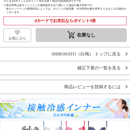
※たまるdポイントはポイント支払を除く商品代金(税抜)の1％です。
※
表示倍率は各キャンペーンの適用条件を全て満たした場合の最大倍率です。
各キャンペーンの適用状況によっては、ポイントの進呈数・付与倍率が最大倍率より少なくなる場合が
ございます。
dカードでお支払ならポイント3倍
remove_shopping_cart
在庫なし
お気に入り
SHIROHATO（白鳩） トップに戻る
補正下着の一覧を見る
商品レビューを投稿するには