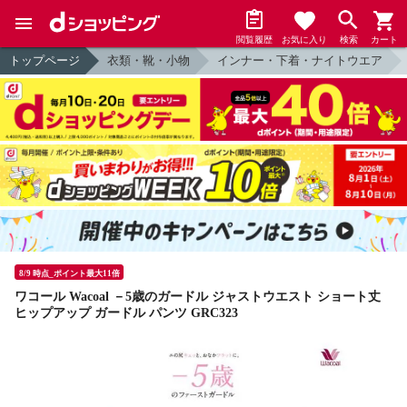
閲覧履歴
お気に入り
検索
カート
トップページ
衣類・靴・小物
インナー・下着・ナイトウエア
8/9 時点_ポイント最大11倍
ワコール Wacoal －5歳のガードル ジャストウエスト ショート丈
ヒップアップ ガードル パンツ GRC323