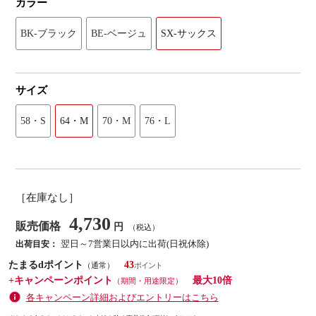
カラー
BK-ブラック
BE-ベージュ
SX-サックス
サイズ
58・S
64・M
70・M
76・L
［在庫なし］
4,730
販売価格
円
（税込）
翌日～7営業日以内に出荷(日祝休除)
出荷目安：
たまるdポイント
43
（通常）
+キャンペーンポイント
最大10倍
（期間・用途限定）
各キャンペーン詳細およびエントリーはこちら