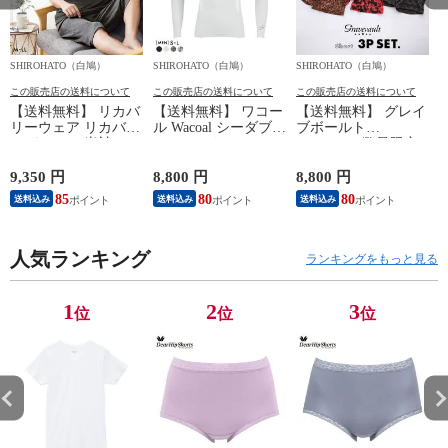
SHIROHATO（白鳩）
SHIROHATO（白鳩）
SHIROHATO（白鳩）
S
この販売店の送料について
この販売店の送料について
この販売店の送料について
【送料無料】 リカバ
【送料無料】 ワコー
【送料無料】 グレイ
リーウェア リカバリ
ル Wacoal シーダブリ
ブボールト
ーパジャマ 半袖 メ
ューエックス CW-X
Gravevault 数量限定
ンズ 上下セット ル
Mens JAO009
M L XL サイズ ボク
ームウェア パジャマ
JYURYU 柔流 ジュウ
サーパンツ おまかせ
9,350 円
8,800 円
8,800 円
9
リカバリーケア 7分
リュウ メンズ トッ
3P 福袋 ショート ロ
85
80
80
8
送料込み
送料込み
送料込み
丈パンツ 疲労回復
プ SML ハイネック
ーライズ 3枚セット
セルヴァン 一般医療
長袖 スポーツ
日本製
機器
人気ランキング
ランキングをもっと見る
1
2
3
位
位
位