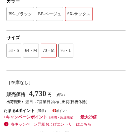
カラー
BK-ブラック
BE-ベージュ
SX-サックス
サイズ
58・S
64・M
70・M
76・L
［在庫なし］
4,730
販売価格
円
（税込）
翌日～7営業日以内に出荷(日祝休除)
出荷目安：
たまるdポイント
43
（通常）
+キャンペーンポイント
最大29倍
（期間・用途限定）
各キャンペーン詳細およびエントリーはこちら