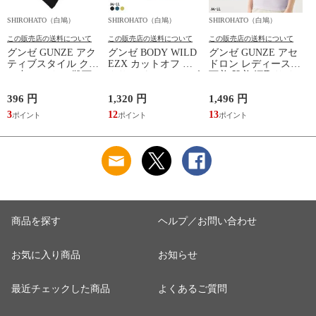
SHIROHATO（白鳩）
SHIROHATO（白鳩）
SHIROHATO（白鳩）
S
この販売店の送料について
この販売店の送料について
この販売店の送料について
グンゼ GUNZE アク
グンゼ BODY WILD
グンゼ GUNZE アセ
ティブスタイル クル
EZX カットオフ ボ
ドロン レディース
ー丈 ソックス 靴下
クサーパンツ メンズ
下着 肌着 汗取りイ
レディース スポーツ
前とじ 日本製
ンナー 2分袖 インナ
ソックス
GUNZE ボディワイ
ーシャツ 吸汗速乾
396 円
1,320 円
1,496 円
1
ルド イージーエック
3
12
13
1
ス
商品を探す
ヘルプ／お問い合わせ
お気に入り商品
お知らせ
最近チェックした商品
よくあるご質問