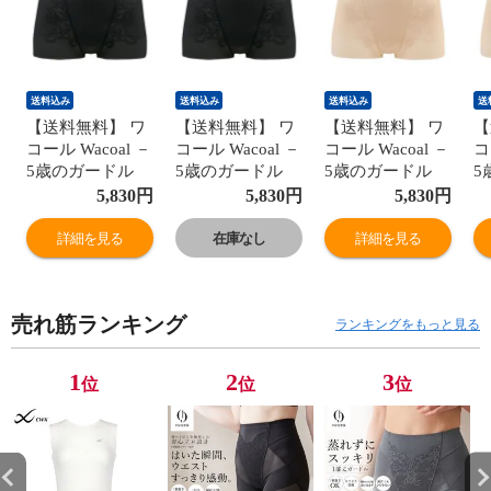
送料込み
送料込み
送料込み
送
【送料無料】 ワ
【送料無料】 ワ
【送料無料】 ワ
【
コール Wacoal －
コール Wacoal －
コール Wacoal －
コ
5歳のガードル
5歳のガードル
5歳のガードル
5
ジャストウエス
ジャストウエス
ジャストウエス
ジ
5,830
円
5,830
円
5,830
円
ト ショート丈 ヒ
ト ショート丈 ヒ
ト ショート丈 ヒ
ト
ップアップ ガー
ップアップ ガー
ップアップ ガー
ッ
詳細を見る
在庫なし
詳細を見る
ドル パンツ 大き
ドル パンツ 大き
ドル パンツ 大き
ド
いサイズ
いサイズ
いサイズ
い
GRC323
GRC323
GRC323
G
売れ筋ランキング
ランキングをもっと見る
1
2
3
位
位
位