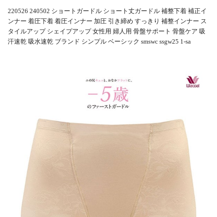
220526 240502 ショートガードル ショート丈ガードル 補整下着 補正イ
ンナー 着圧下着 着圧インナー 加圧 引き締め すっきり 補整インナー ス
タイルアップ シェイプアップ 女性用 婦人用 骨盤サポート 骨盤ケア 吸
汗速乾 吸水速乾 ブランド シンプル ベーシック smswc ssgw25 1-sa