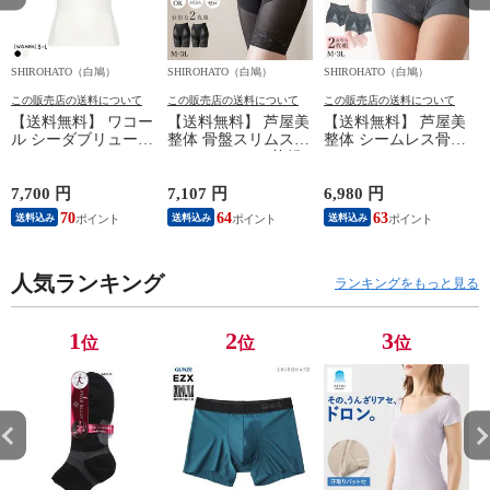
SHIROHATO（白鳩）
SHIROHATO（白鳩）
SHIROHATO（白鳩）
S
この販売店の送料について
この販売店の送料について
この販売店の送料について
【送料無料】 ワコー
【送料無料】 芦屋美
【送料無料】 芦屋美
ル シーダブリューエ
整体 骨盤スリムスタ
整体 シームレス骨盤
ックス CW-X
イルショーツ 2枚組
スリムショーツ エア
WOMENS JYURYU
ロングガードル 骨盤
リー 2枚組 ショート
柔流 ノースリーブ
矯正 骨盤補正 補正
ガードル 骨盤矯正
7,700 円
7,107 円
6,980 円
6
トップス タンクトッ
下着 シームレス レ
骨盤補正 補正下着
70
64
63
送料込み
送料込み
送料込み
プ Uネック JAY390
ディース
シームレス レディー
Wacoal
ス
人気ランキング
ランキングをもっと見る
1
2
3
位
位
位