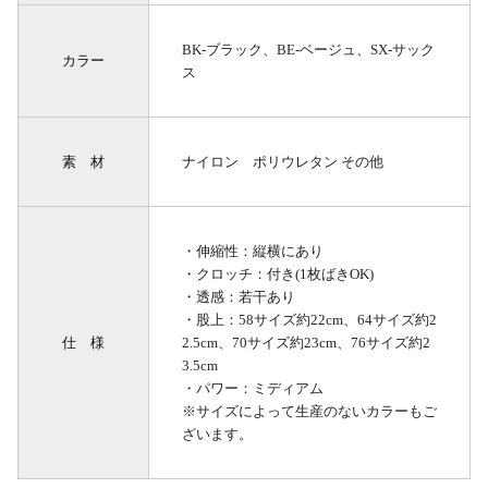
BK-ブラック、BE-ベージュ、SX-サック
カラー
ス
素 材
ナイロン ポリウレタン その他
・伸縮性：縦横にあり
・クロッチ：付き(1枚ばきOK)
・透感：若干あり
・股上：58サイズ約22cm、64サイズ約2
仕 様
2.5cm、70サイズ約23cm、76サイズ約2
3.5cm
・パワー：ミディアム
※サイズによって生産のないカラーもご
ざいます。