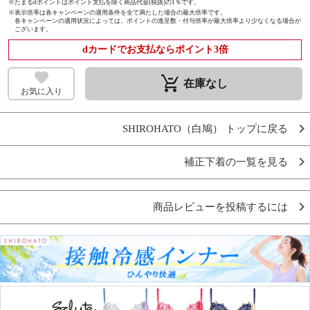
※たまるdポイントはポイント支払を除く商品代金(税抜)の1％です。
※
表示倍率は各キャンペーンの適用条件を全て満たした場合の最大倍率です。
各キャンペーンの適用状況によっては、ポイントの進呈数・付与倍率が最大倍率より少なくなる場合が
ございます。
dカードでお支払ならポイント3倍
remove_shopping_cart
在庫なし
お気に入り
SHIROHATO（白鳩） トップに戻る
補正下着の一覧を見る
商品レビューを投稿するには