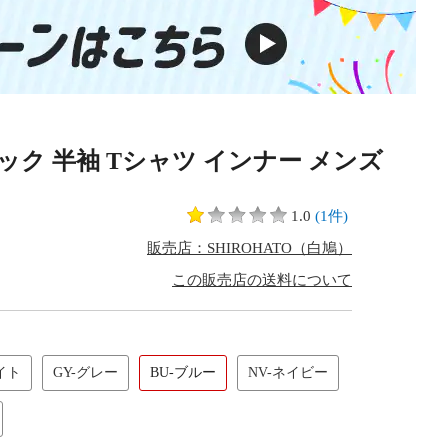
ネック 半袖 Tシャツ インナー メンズ
1.0
(1件)
販売店：SHIROHATO（白鳩）
この販売店の送料について
イト
GY-グレー
BU-ブルー
NV-ネイビー