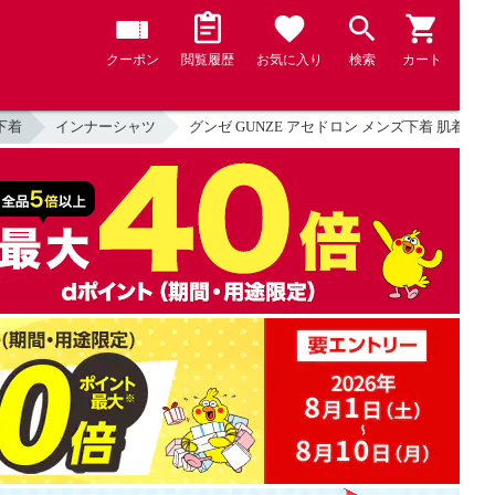
クーポン
閲覧履歴
お気に入り
検索
カート
下着
インナーシャツ
グンゼ GUNZE アセドロン メンズ下着 肌着 V