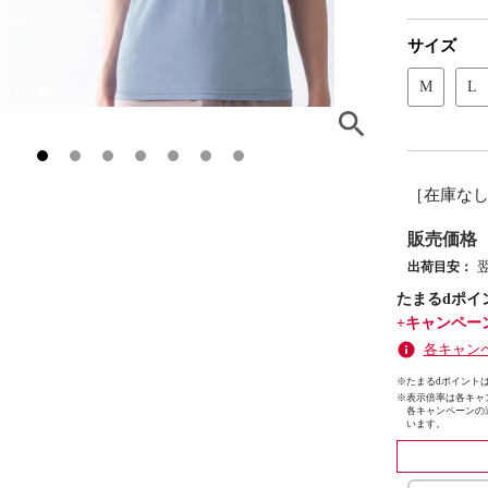
サイズ
M
L
［在庫な
販売価格
出荷目安：
たまるdポイ
+キャンペー
各キャン
※たまるdポイントは
※
表示倍率は各キャ
各キャンペーンの
います。