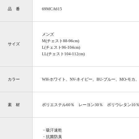
品 番
69MCA615
メンズ
M(チェスト88-96cm)
サイズ
L(チェスト96-104cm)
LL(チェスト104-112cm)
カラー
WH-ホワイト、NV-ネイビー、BU-ブルー、MO-モカ、
素 材
ポリエステル60％ レーヨン30％ ポリウレタン10
・吸汗速乾
・抗菌防臭