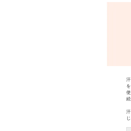
汗
を
使
続
汗
じ