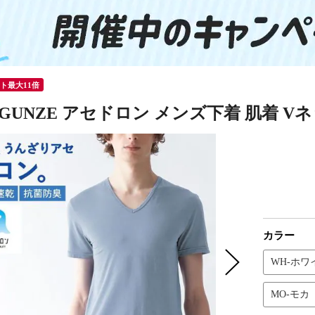
ント最大11倍
GUNZE アセドロン メンズ下着 肌着 V
カラー
WH-ホワ
MO-モカ