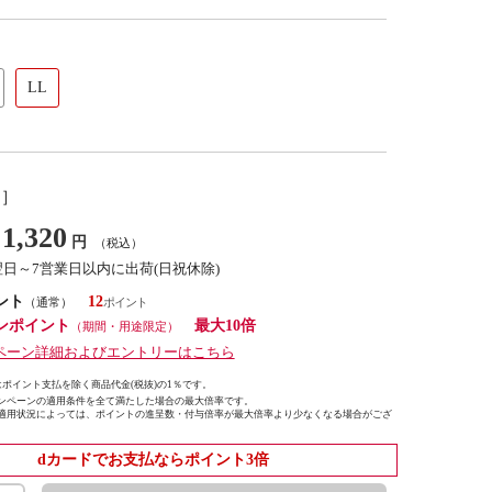
LL
し］
1,320
円
（税込）
翌日～7営業日以内に出荷(日祝休除)
ント
12
（通常）
ンポイント
最大10倍
（期間・用途限定）
ペーン詳細およびエントリーはこちら
ポイント支払を除く商品代金(税抜)の1％です。
ンペーンの適用条件を全て満たした場合の最大倍率です。
適用状況によっては、ポイントの進呈数・付与倍率が最大倍率より少なくなる場合がござ
dカードでお支払ならポイント3倍